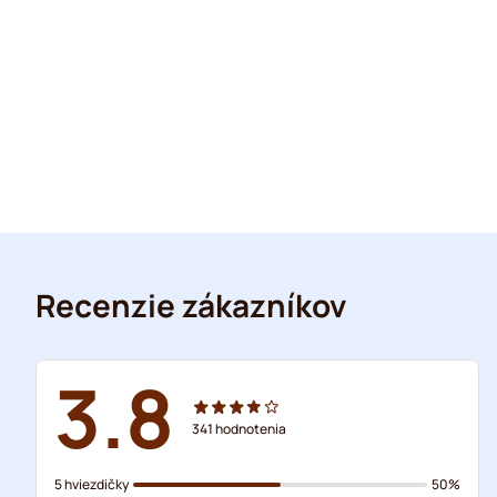
Recenzie zákazníkov
3.8
341
hodnotenia
5 hviezdičky
50%