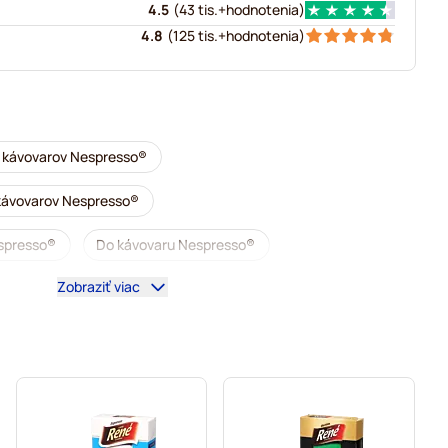
4.5
(
43 tis.+
hodnotenia
)
4.8
(
125 tis.+
hodnotenia
)
o kávovarov Nespresso®
 kávovarov Nespresso®
spresso®
Do kávovaru Nespresso®
Zobraziť viac
Lungo kapsuly do kávovaru Nespresso®
vovarov Nespresso®
y do kávovarov Nespresso®
®
Niečo do kávy pre Nespresso®