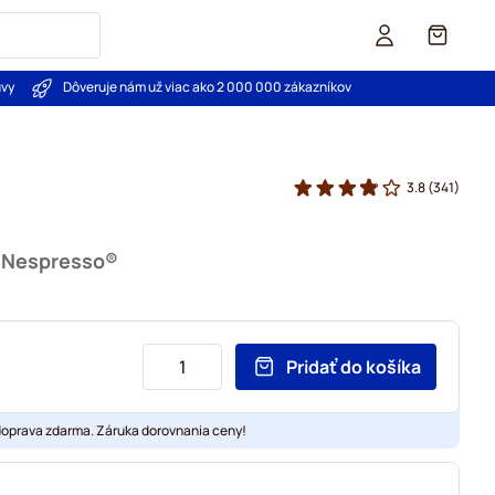
Košík
uvy
Dôveruje nám už viac ako 2 000 000 zákazníkov
3.8
(341)
u Nespresso®
Pridať do košíka
doprava zdarma. Záruka dorovnania ceny!