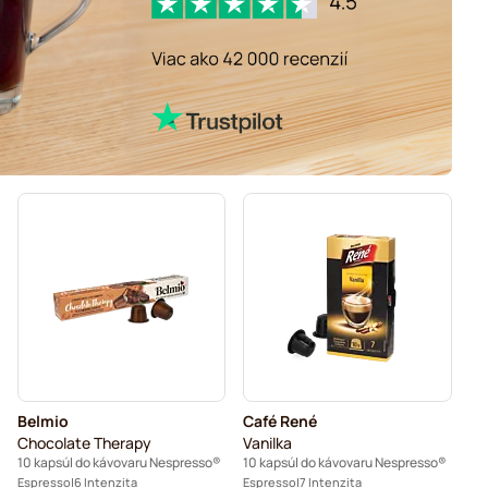
Belmio
Café René
Chocolate Therapy
Vanilka
10 kapsúl do kávovaru Nespresso®
10 kapsúl do kávovaru Nespresso®
Espresso
6 Intenzita
Espresso
7 Intenzita