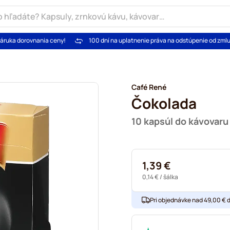
áruka dorovnania ceny!
100 dní na uplatnenie práva na odstúpenie od zml
Café René
Čokolada
10 kapsúl do kávovar
1,39 €
0,14 €
/ šálka
Pri objednávke nad 49,00 € 