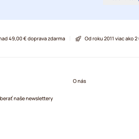
 nad 49,00 € doprava zdarma
Od roku 2011 viac ako 
O nás
berať naše newslettery