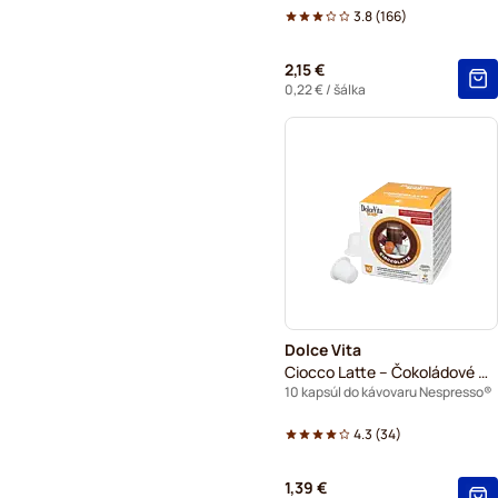
3.8
(
166
)
2,15 €
0,22 €
/ šálka
Dolce Vita
Ciocco Latte – Čokoládové Mlieko
10 kapsúl do kávovaru Nespresso®
4.3
(
34
)
1,39 €