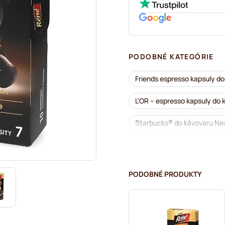
PODOBNÉ KATEGÓRIE
Friends espresso kapsuly d
L'OR – espresso kapsuly do
Starbucks® do kávovaru Ne
Kávovary na Nespresso®
illy – kávové kapsuly do ká
PODOBNÉ PRODUKTY
Café Royal – kávové kapsul
Príslušenstvo na Nespresso