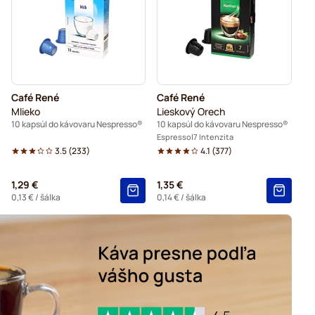
 Nespresso®
ávovarov Nespresso®
y do kávovarov Nespresso®
Café René
Café René
v Nespresso®
Kapsuly do kávovaru Nespresso®
Mlieko
Lieskový Orech
10 kapsúl do kávovaru Nespresso®
10 kapsúl do kávovaru Nespresso®
o kávovarov Nespresso®
Espresso
7 Intenzita
3.5
(
233
)
4.1
(
377
)
 kávovarov Nespresso®
1,29 €
1,35 €
 kávovarov Nespresso®
0,13 €
/ šálka
0,14 €
/ šálka
o kávovarov Nespresso®
é kapsuly do kávovarov Nespresso®