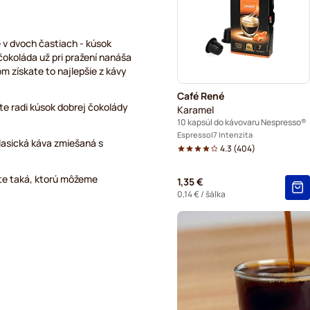
Odvápňovanie a údržba pre
L'OR – kávové kapsuly do k
 v dvoch častiach - kúsok
čokoláda už pri pražení nanáša
om získate to najlepšie z kávy
Segafredo – kávové kapsul
Café René
Caffè Borbone do kávovaro
áte radi kúsok dobrej čokolády
Karamel
10 kapsúl do kávovaru Nespresso®
Gevalia – kávové kapsuly d
Espresso
7 Intenzita
lasická káva zmiešaná s
4.3
(
404
)
Belmio – kávové kapsuly do
čite taká, ktorú môžeme
1,35 €
Friele – kávové kapsuly do
0,14 €
/ šálka
Garibaldi kávové kapsuly d
Tonino Lamborghini – kávov