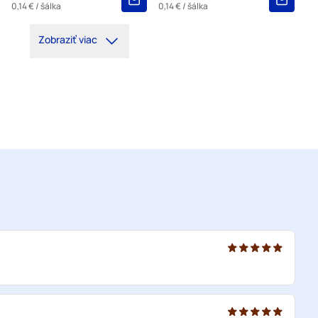
0,14 €
/ šálka
0,14 €
/ šálka
Zobraziť viac