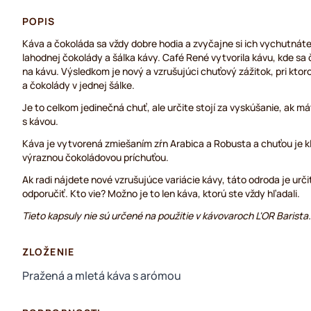
POPIS
Káva a čokoláda sa vždy dobre hodia a zvyčajne si ich vychutnáte
lahodnej čokolády a šálka kávy. Café René vytvorila kávu, kde sa 
na kávu. Výsledkom je nový a vzrušujúci chuťový zážitok, pri ktor
a čokolády v jednej šálke.
Je to celkom jedinečná chuť, ale určite stojí za vyskúšanie, ak m
s kávou.
Káva je vytvorená zmiešaním zŕn Arabica a Robusta a chuťou je k
výraznou čokoládovou príchuťou.
Ak radi nájdete nové vzrušujúce variácie kávy, táto odroda je ur
odporučiť. Kto vie? Možno je to len káva, ktorú ste vždy hľadali.
Tieto kapsuly nie sú určené na použitie v kávovaroch L'OR Barista.
ZLOŽENIE
Pražená a mletá káva s arómou