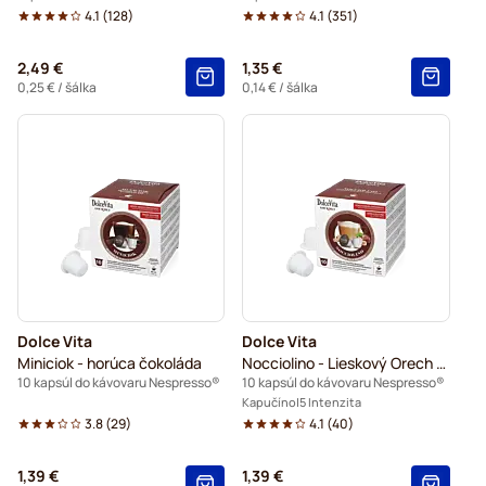
4.1
(
128
)
4.1
(
351
)
2,49 €
1,35 €
0,25 €
/ šálka
0,14 €
/ šálka
Dolce Vita
Dolce Vita
Miniciok - horúca čokoláda
Nocciolino - Lieskový Orech Cappuccino
10 kapsúl do kávovaru Nespresso®
10 kapsúl do kávovaru Nespresso®
Kapučíno
5 Intenzita
3.8
(
29
)
4.1
(
40
)
1,39 €
1,39 €