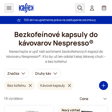
Hľadať
Košík
100 dní na uplatnenie práva na odstúpenie od zmluvy
Pri objednávke nad 49,00 € doprava zdarma
Skip to Content
Bezkofeínové kapsuly do
kávovarov Nespresso®
Nenechajte si ujsť náš sortiment bezkofeínových kapsúl do
kávovaru Nespresso®. Kto by už len odolal takej lákavej chuti –
a bez kofeínu!
Značka
Druhy káv
Bez kofeínu
Kávové kapsuly
19 výrobkov
Nový vzhľad