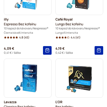
illy
Café Royal
Espresso Bez kofeínu
Lungo Bez kofeínu
10 kapsúl do kávovaru Nespresso®
10 kapsúl do kávovaru Nespresso®
Čierna káva
6 Intenzita
Lungo
5 Intenzita
4.8
(45)
4.4
(41)
4,09 €
4,19 €
0,41 €
/ šálka
0,42 €
/ šálka
Lavazza
L'OR
Classico Bez kofeínu
Bez kofeínu