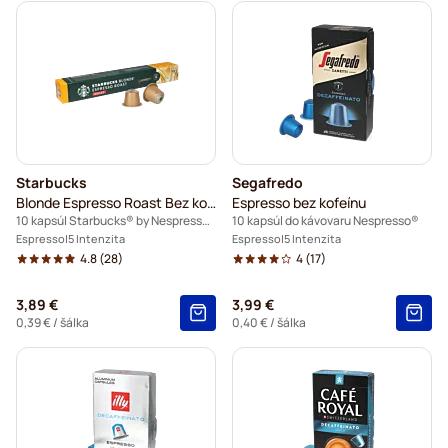
Starbucks
Segafredo
Blonde Espresso Roast Bez kofeínu
Espresso bez kofeínu
10 kapsúl Starbucks® by Nespresso®
10 kapsúl do kávovaru Nespresso®
Espresso
5 Intenzita
Espresso
5 Intenzita
4.8
(28)
4
(17)
3,89 €
3,99 €
0,39 €
/ šálka
0,40 €
/ šálka