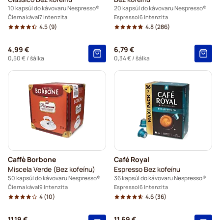
10 kapsúl do kávovaru Nespresso®
20 kapsúl do kávovaru Nespresso®
Čierna káva
7 Intenzita
Espresso
6 Intenzita
4.5
(9)
4.8
(286)
4,99 €
6,79 €
0,50 €
/ šálka
0,34 €
/ šálka
Caffè Borbone
Café Royal
Miscela Verde (Bez kofeínu)
Espresso Bez kofeínu
50 kapsúl do kávovaru Nespresso®
36 kapsúl do kávovaru Nespresso®
Čierna káva
9 Intenzita
Espresso
6 Intenzita
4
(10)
4.6
(36)
11,19 €
11,69 €