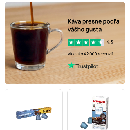
Kapsuly so silnou kávou do kávovarov Nespresso®
Vanilkové kapsuly do kávovarov Nespresso®
Dolce Vita – kapsuly do kávovarov Nespresso®
Friends espresso kapsuly do kávovarov Nespresso®
Kaffekapslen – kapsuly do kávovarov Nespresso®
L'OR – espresso kapsuly do kávovarov Nespresso®
Starbucks® – lungo kapsuly do kávovarov Nespresso®
Do kávovaru Nespresso®
Kávovary na Nespresso®
Lungo kapsuly do kávovaru Nespresso®
illy – kávové kapsuly do kávovarov Nespresso®