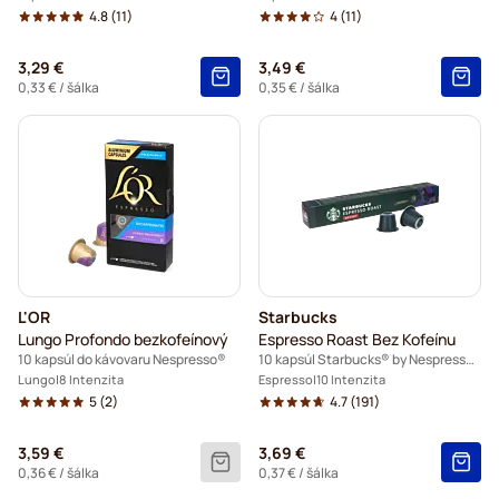
4.8
(11)
4
(11)
3,29 €
3,49 €
0,33 €
/ šálka
0,35 €
/ šálka
L'OR
Starbucks
Lungo Profondo bezkofeínový
Espresso Roast Bez Kofeínu
10 kapsúl do kávovaru Nespresso®
10 kapsúl Starbucks® by Nespresso®
Lungo
8 Intenzita
Espresso
10 Intenzita
5
(2)
4.7
(191)
3,59 €
3,69 €
0,36 €
/ šálka
0,37 €
/ šálka