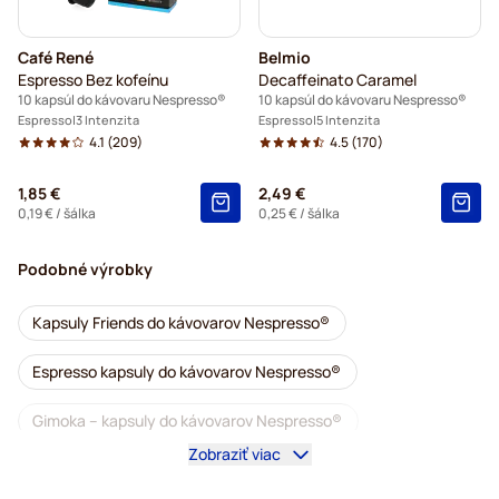
Café René
Belmio
Espresso Bez kofeínu
Decaffeinato Caramel
10 kapsúl do kávovaru Nespresso®
10 kapsúl do kávovaru Nespresso®
Espresso
3 Intenzita
Espresso
5 Intenzita
4.1
(209)
4.5
(170)
1,85 €
2,49 €
0,19 €
/ šálka
0,25 €
/ šálka
Podobné výrobky
Kapsuly Friends do kávovarov Nespresso®
Espresso kapsuly do kávovarov Nespresso®
Gimoka – kapsuly do kávovarov Nespresso®
Zobraziť viac
Jacobs – kapsuly do kávovarov Nespresso®