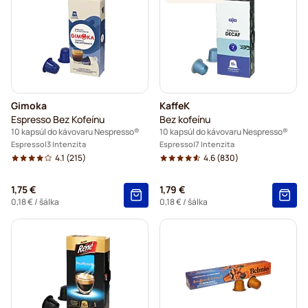
Gimoka
KaffeK
Espresso Bez Kofeínu
Bez kofeínu
10 kapsúl do kávovaru Nespresso®
10 kapsúl do kávovaru Nespresso®
Espresso
3 Intenzita
Espresso
7 Intenzita
4.1
(215)
4.6
(830)
1,75 €
1,79 €
0,18 €
/ šálka
0,18 €
/ šálka