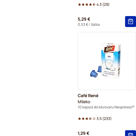
4.3
(
29
)
5,29 €
0,53 €
/ šálka
Café René
Mlieko
10 kapsúl do kávovaru Nespresso®
3.5
(
233
)
1,29 €