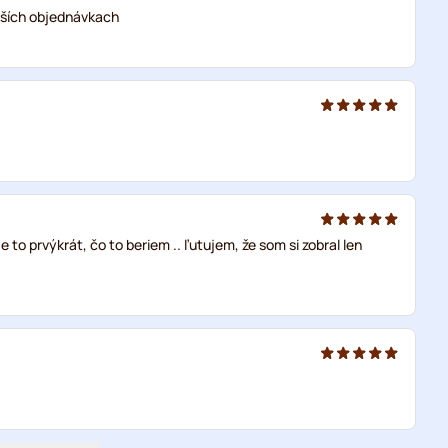
alších objednávkach
to prvýkrát, čo to beriem .. ľutujem, že som si zobral len