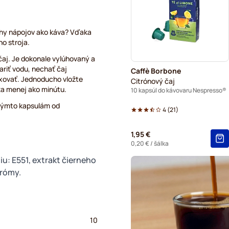
Segafredo – kávové kapsul
Café René – kávové kapsul
ruhy nápojov ako káva? Vďaka
o stroja.
Caffè Borbone do kávovaro
čaj. Je dokonale vylúhovaný a
riť vodu, nechať čaj
Caffè Borbone
Gevalia – kávové kapsuly d
axovať. Jednoducho vložte
Citrónový čaj
 za menej ako minútu.
10 kapsúl do kávovaru Nespresso®
Belmio – kávové kapsuly do
 týmto kapsulám od
4
(
21
)
Friele – kávové kapsuly do
1,95 €
Garibaldi kávové kapsuly d
0,20 €
/ šálka
iu: E551, extrakt čierneho
Tonino Lamborghini – kávov
arómy.
Do kávovaru Nespresso®
10