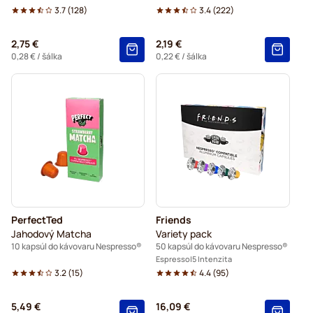
3.7
(
128
)
3.4
(
222
)
2,75 €
2,19 €
0,28 €
/ šálka
0,22 €
/ šálka
PerfectTed
Friends
Jahodový Matcha
Variety pack
10 kapsúl do kávovaru Nespresso®
50 kapsúl do kávovaru Nespresso®
Espresso
5 Intenzita
3.2
(
15
)
4.4
(
95
)
5,49 €
16,09 €