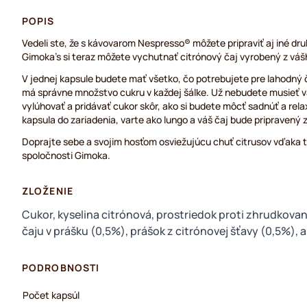
POPIS
Vedeli ste, že s kávovarom Nespresso® môžete pripraviť aj iné d
Gimoka's si teraz môžete vychutnať citrónový čaj vyrobený z vášh
V jednej kapsule budete mať všetko, čo potrebujete pre lahodný 
má správne množstvo cukru v každej šálke. Už nebudete musieť va
vylúhovať a pridávať cukor skôr, ako si budete môcť sadnúť a rel
kapsula do zariadenia, varte ako lungo a váš čaj bude pripravený
Doprajte sebe a svojim hosťom osviežujúcu chuť citrusov vďaka
spoločnosti Gimoka.
ZLOŽENIE
Cukor, kyselina citrónová, prostriedok proti zhrudkovan
čaju v prášku (0,5%), prášok z citrónovej šťavy (0,5%), 
PODROBNOSTI
Počet kapsúl