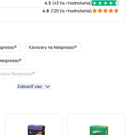
4.5
(
43 tis.+
hodnotenia
)
4.8
(
125 tis.+
hodnotenia
)
spresso®
Kávovary na Nespresso®
 Nespresso®
vovarov Nespresso®
Zobraziť viac
y do kávovarov Nespresso®
®
Niečo do kávy pre Nespresso®
 Nespresso®
ávovarov Nespresso®