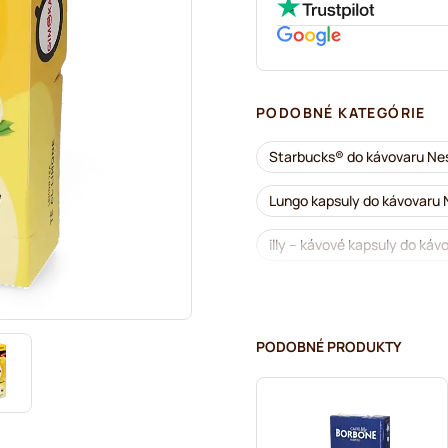
PODOBNÉ KATEGÓRIE
Starbucks® do kávovaru Ne
Lungo kapsuly do kávovaru
illy – kávové kapsuly do ká
Café Royal – kávové kapsul
Príslušenstvo na Nespresso
PODOBNÉ PRODUKTY
Odvápňovanie a údržba pre
L'OR – kávové kapsuly do k