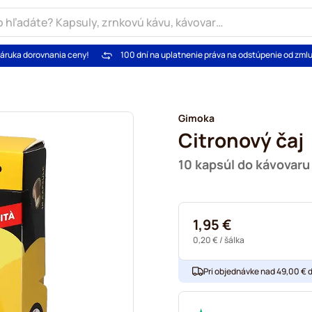
áruka dorovnania ceny!
100 dní na uplatnenie práva na odstúpenie od zml
Gimoka
Citronový čaj
10 kapsúl do kávovar
1,95 €
0,20 €
/ šálka
Pri objednávke nad 49,00 € 