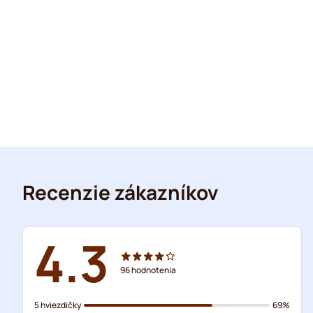
Recenzie zákazníkov
4.3
96
hodnotenia
5 hviezdičky
69%