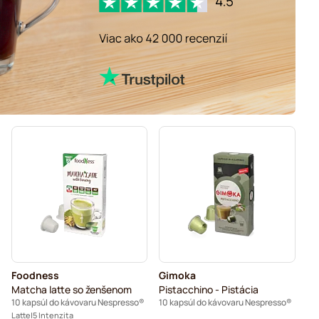
Foodness
Gimoka
Matcha latte so ženšenom
Pistacchino - Pistácia
10 kapsúl do kávovaru Nespresso®
10 kapsúl do kávovaru Nespresso®
Latte
5 Intenzita