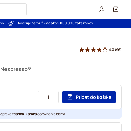
Košík
uvy
Dôveruje nám už viac ako 2 000 000 zákazníkov
4.3
(96)
u Nespresso®
Pridať do košíka
doprava zdarma. Záruka dorovnania ceny!