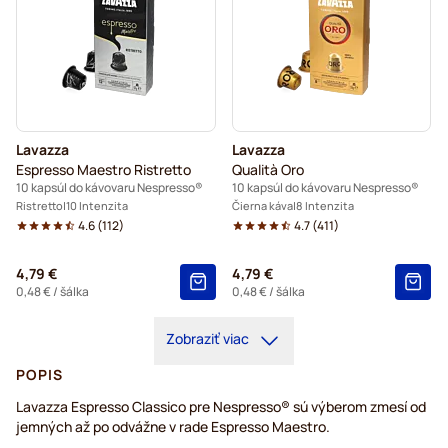
Lavazza
Lavazza
Espresso Maestro Ristretto
Qualità Oro
10 kapsúl do kávovaru Nespresso®
10 kapsúl do kávovaru Nespresso®
Ristretto
10 Intenzita
Čierna káva
8 Intenzita
4.6
(
112
)
4.7
(
411
)
4,79 €
4,79 €
0,48 €
/ šálka
0,48 €
/ šálka
Zobraziť viac
POPIS
Lavazza Espresso Classico pre Nespresso® sú výberom zmesí od
jemných až po odvážne v rade Espresso Maestro.