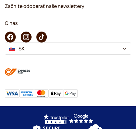
Začnite odoberať naše newslettery
O nás
SK