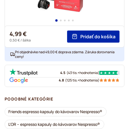
4,99 €
Pridať do košíka
0,50 €
/ šálka
Pri objednávke nad 49,00 € doprava zdarma. Záruka dorovnania
ceny!
4.5
(
43 tis.+
hodnotenia
)
4.8
(
125 tis.+
hodnotenia
)
PODOBNÉ KATEGÓRIE
Friends espresso kapsuly do kávovarov Nespresso®
L'OR – espresso kapsuly do kávovarov Nespresso®