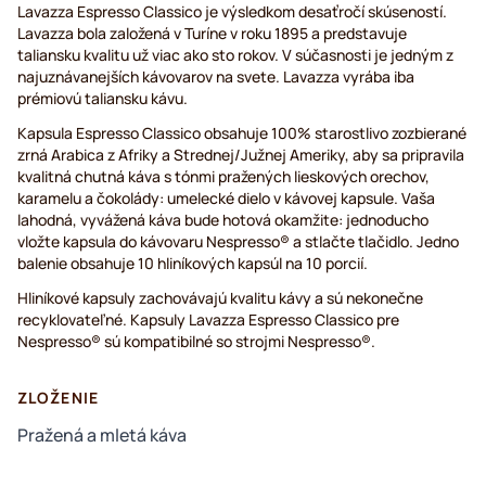
Lavazza Espresso Classico je výsledkom desaťročí skúseností.
Lavazza bola založená v Turíne v roku 1895 a predstavuje
taliansku kvalitu už viac ako sto rokov. V súčasnosti je jedným z
najuznávanejších kávovarov na svete. Lavazza vyrába iba
prémiovú taliansku kávu.
Kapsula Espresso Classico obsahuje 100% starostlivo zozbierané
zrná Arabica z Afriky a Strednej/Južnej Ameriky, aby sa pripravila
kvalitná chutná káva s tónmi pražených lieskových orechov,
karamelu a čokolády: umelecké dielo v kávovej kapsule. Vaša
lahodná, vyvážená káva bude hotová okamžite: jednoducho
vložte kapsula do kávovaru Nespresso® a stlačte tlačidlo. Jedno
balenie obsahuje 10 hliníkových kapsúl na 10 porcií.
Hliníkové kapsuly zachovávajú kvalitu kávy a sú nekonečne
recyklovateľné. Kapsuly Lavazza Espresso Classico pre
Nespresso® sú kompatibilné so strojmi Nespresso®.
ZLOŽENIE
Pražená a mletá káva