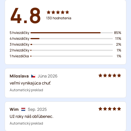
4.8
130
hodnotenia
5 hviezdičky
85%
4 hviezdičky
11%
3 hviezdičky
2%
2 hviezdičky
1%
1 hviezdička
1%
Miloslava
Júna 2026
veľmi vynikajúca chuť
Automatický preklad
Wim
Sep. 2025
Už roky náš obľúbenec.
Automatický preklad