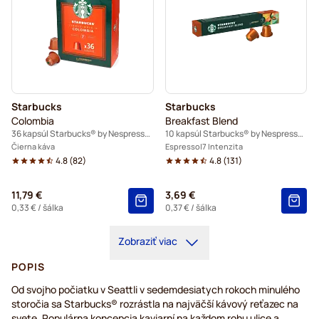
Starbucks
Starbucks
Colombia
Breakfast Blend
36 kapsúl Starbucks® by Nespresso®
10 kapsúl Starbucks® by Nespresso®
Čierna káva
Espresso
7 Intenzita
4.8
(
82
)
4.8
(
131
)
11,79 €
3,69 €
0,33 €
/ šálka
0,37 €
/ šálka
Zobraziť viac
POPIS
Od svojho počiatku v Seattli v sedemdesiatych rokoch minulého
storočia sa Starbucks® rozrástla na najväčší kávový reťazec na
svete. Populárna koncepcia kaviarní na každom rohu ulice a