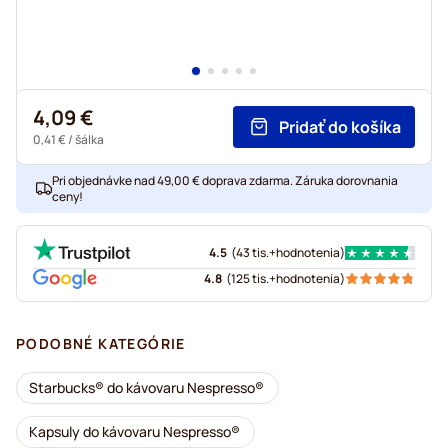
4,09 €
Pridať do košíka
0,41 €
/ šálka
Pri objednávke nad 49,00 € doprava zdarma. Záruka dorovnania
ceny!
4.5
(
43 tis.+
hodnotenia
)
4.8
(
125 tis.+
hodnotenia
)
PODOBNÉ KATEGÓRIE
Starbucks® do kávovaru Nespresso®
Kapsuly do kávovaru Nespresso®