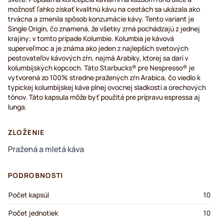
možnosť ľahko získať kvalitnú kávu na cestách sa ukázala ako
trvácna a zmenila spôsob konzumácie kávy. Tento variant je
Single Origin, čo znamená, že všetky zrná pochádzajú z jednej
krajiny; v tomto prípade Kolumbie. Kolumbia je kávová
superveľmoc a je známa ako jeden z najlepších svetových
pestovateľov kávových zŕn, najmä Arabiky, ktorej sa darí v
kolumbijských kopcoch. Táto Starbucks® pre Nespresso® je
vytvorená zo 100% stredne pražených zŕn Arabica, čo viedlo k
typickej kolumbijskej káve plnej ovocnej sladkosti a orechových
tónov. Táto kapsula môže byť použitá pre prípravu espressa aj
lunga.
ZLOŽENIE
Pražená a mletá káva
PODROBNOSTI
Počet kapsúl
10
Počet jednotiek
10