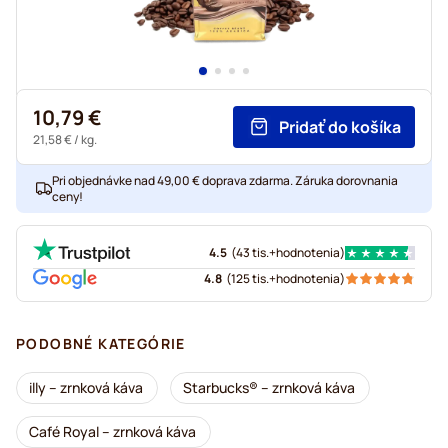
10,79 €
Pridať do košíka
21,58 €
/ kg.
Pri objednávke nad 49,00 € doprava zdarma. Záruka dorovnania
ceny!
4.5
(
43 tis.+
hodnotenia
)
4.8
(
125 tis.+
hodnotenia
)
PODOBNÉ KATEGÓRIE
illy – zrnková káva
Starbucks® – zrnková káva
Café Royal – zrnková káva