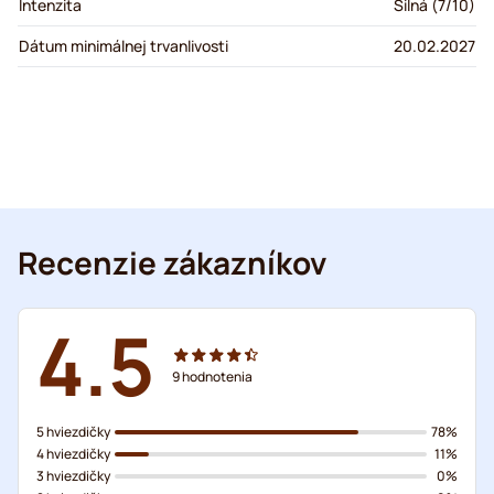
Intenzita
Silná (7/10)
Dátum minimálnej trvanlivosti
20.02.2027
Recenzie zákazníkov
4.5
9
hodnotenia
5 hviezdičky
78%
4 hviezdičky
11%
3 hviezdičky
0%