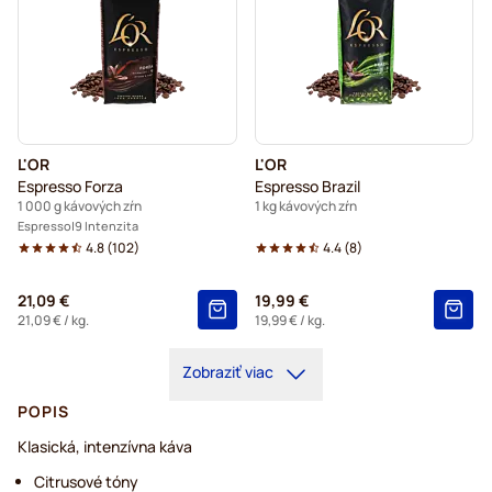
L'OR
L'OR
Espresso Forza
Espresso Brazil
1 000 g kávových zŕn
1 kg kávových zŕn
Espresso
9 Intenzita
4.8
(
102
)
4.4
(
8
)
21,09 €
19,99 €
21,09 €
/ kg.
19,99 €
/ kg.
Zobraziť viac
POPIS
Klasická, intenzívna káva
Citrusové tóny