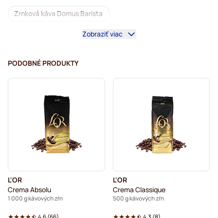
Zrnková káva Domus Barista
Zobraziť viac
Kávovary na zrnkovú kávu
Bezkofeínová zrnková káva
L'OR – zrnková káva
PODOBNÉ PRODUKTY
Segafredo – zrnková káva
Caffè Borbone – zrnková káva
Merrild – zrnková káva
Garibaldi zrnková káva
Tonino Lamborghini – zrnková káva
Gimoka – zrnková káva
Zrnková káva
L'OR
L'OR
Zrnková káva Kaffekapslen
Crema Absolu
Crema Classique
1 000 g kávových zŕn
500 g kávových zŕn
Delonghi – zrnkové kávy na espresso
4.6
(
66
)
4.3
(
8
)