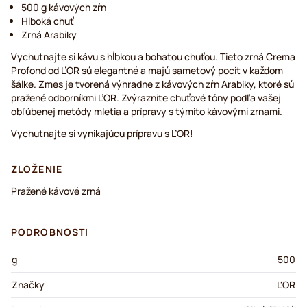
500 g kávových zŕn
Hlboká chuť
Zrná Arabiky
Vychutnajte si kávu s hĺbkou a bohatou chuťou. Tieto zrná Crema
Profond od L’OR sú elegantné a majú sametový pocit v každom
šálke. Zmes je tvorená výhradne z kávových zŕn Arabiky, ktoré sú
pražené odborníkmi L’OR. Zvýraznite chuťové tóny podľa vašej
obľúbenej metódy mletia a prípravy s týmito kávovými zrnami.
Vychutnajte si vynikajúcu prípravu s L’OR!
ZLOŽENIE
Pražené kávové zrná
PODROBNOSTI
g
500
Značky
L'OR