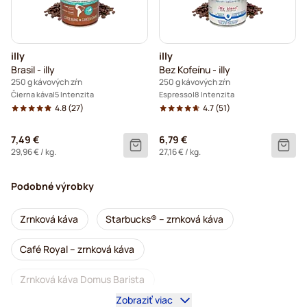
illy
illy
Brasil - illy
Bez Kofeínu - illy
250 g kávových zŕn
250 g kávových zŕn
Čierna káva
5 Intenzita
Espresso
8 Intenzita
4.8
(27)
4.7
(51)
7,49 €
6,79 €
29,96 €
/ kg.
27,16 €
/ kg.
Podobné výrobky
Zrnková káva
Starbucks® – zrnková káva
Café Royal – zrnková káva
Zrnková káva Domus Barista
Zobraziť viac