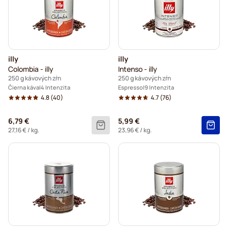
illy
illy
Colombia - illy
Intenso - illy
250 g kávových zŕn
250 g kávových zŕn
Čierna káva
4 Intenzita
Espresso
9 Intenzita
4.8
(40)
4.7
(76)
6,79 €
5,99 €
27,16 €
/ kg.
23,96 €
/ kg.