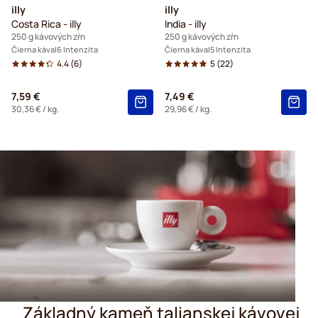
illy
illy
Costa Rica - illy
India - illy
250 g kávových zŕn
250 g kávových zŕn
Čierna káva
6 Intenzita
Čierna káva
5 Intenzita
4.4
(6)
5
(22)
7,59 €
7,49 €
30,36 €
/ kg.
29,96 €
/ kg.
Základný kameň talianskej kávovej