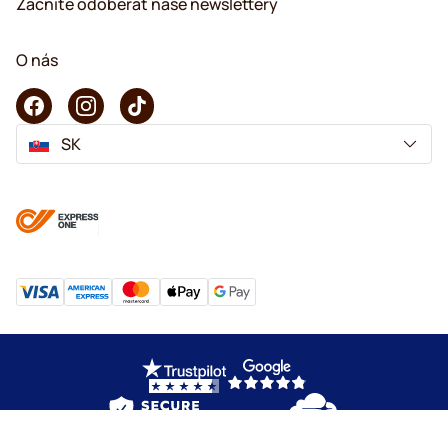
Začnite odoberať naše newslettery
O nás
SK