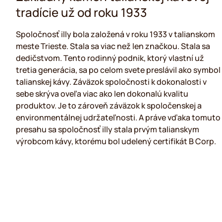
tradície už od roku 1933
Spoločnosť illy bola založená v roku 1933 v talianskom
meste Trieste. Stala sa viac než len značkou. Stala sa
dedičstvom. Tento rodinný podnik, ktorý vlastní už
tretia generácia, sa po celom svete preslávil ako symbol
talianskej kávy. Záväzok spoločnosti k dokonalosti v
sebe skrýva oveľa viac ako len dokonalú kvalitu
produktov. Je to zároveň záväzok k spoločenskej a
environmentálnej udržateľnosti. A práve vďaka tomuto
presahu sa spoločnosť illy stala prvým talianskym
výrobcom kávy, ktorému bol udelený certifikát B Corp.