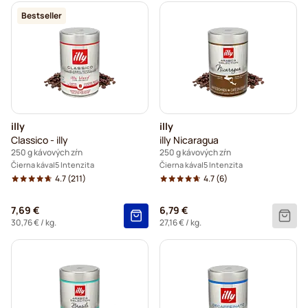
Bestseller
illy
illy
Classico - illy
illy Nicaragua
250 g kávových zŕn
250 g kávových zŕn
Čierna káva
5 Intenzita
Čierna káva
5 Intenzita
4.7
(211)
4.7
(6)
7,69 €
6,79 €
30,76 €
/ kg.
27,16 €
/ kg.