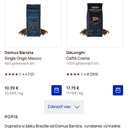
Domus Barista
DeLonghi
Single Origin Mexico
Caffè Crema
450 g kávových zŕn
1 000 g kávových zŕn
4.4
(
72
)
4.8
(
259
)
10,39 €
17,79 €
23,09 €
/ kg.
17,79 €
/ kg.
Zobraziť viac
POPIS
Doprajte si šálku Brazílie od Domus Barista, vyrobenej výhradne