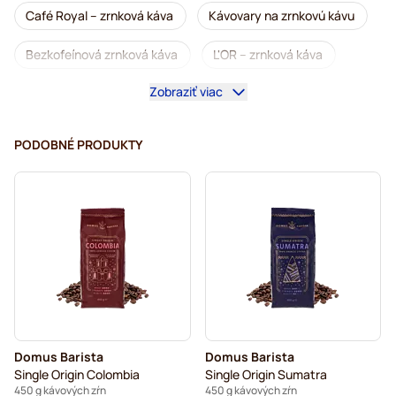
Café Royal – zrnková káva
Kávovary na zrnkovú kávu
Bezkofeínová zrnková káva
L'OR – zrnková káva
Zobraziť viac
Segafredo – zrnková káva
Caffè Borbone – zrnková káva
Merrild – zrnková káva
PODOBNÉ PRODUKTY
Garibaldi zrnková káva
Tonino Lamborghini – zrnková káva
Gimoka – zrnková káva
Zrnková káva Domus Barista
Zrnková káva
Zrnková káva Kaffekapslen
Delonghi – zrnkové kávy na espresso
Domus Barista
Domus Barista
Single Origin Colombia
Single Origin Sumatra
450 g kávových zŕn
450 g kávových zŕn