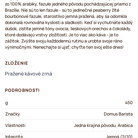
zo 100% arabiky, fazule jedného pôvodu pochádzajúcej priamo z
Brazílie. Nie sú to len fazule - sú to jedinečné peaberry žlté
bourbonové fazule, starostlivo jemná pražená, aby sa odomkla
dokonalá rovnováha kyslosti a sladkosti. Keď si vychutnáte každý
dúšok, zistíte jemné tóny ovocia, lieskových orechov a čokolády,
ktoré dodávajú vrstvy zložitosti. Je to viac ako káva - je to
zážitok. Zvýšte svoju každodennú rutinu a urobte svoje ráno
výnimočnými. Nenechajte si ujsť; chyťte ten svoj ešte dnes!
ZLOŽENIE
Pražené kávové zrná
PODROBNOSTI
g
450
Značky
Domus Barista
Vlastnosti
Jedna krajina pôvodu, Arabica
Intenzita
Jemná (2/10)