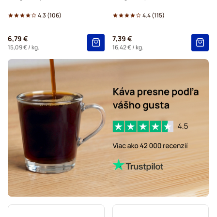
4.3
(
106
)
4.4
(
115
)
6,79 €
7,39 €
15,09 €
/ kg.
16,42 €
/ kg.