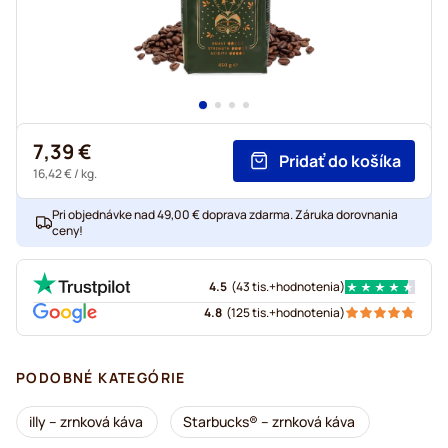
7,39 €
Pridať do košíka
16,42 €
/ kg.
Pri objednávke nad 49,00 € doprava zdarma. Záruka dorovnania
ceny!
4.5
(
43 tis.+
hodnotenia
)
4.8
(
125 tis.+
hodnotenia
)
PODOBNÉ KATEGÓRIE
illy – zrnková káva
Starbucks® – zrnková káva