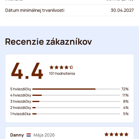
Dátum minimálnej trvanlivosti
30.04.2027
Recenzie zákazníkov
4.4
101
hodnotenia
5 hviezdičky
72%
4 hviezdičky
11%
3 hviezdičky
8%
2 hviezdičky
4%
1 hviezdička
5%
Danny
Mája 2026