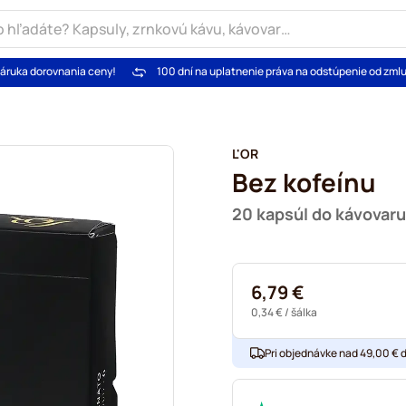
áruka dorovnania ceny!
100 dní na uplatnenie práva na odstúpenie od zml
L'OR
Bez kofeínu
20 kapsúl do kávovar
6,79 €
0,34 €
/ šálka
Pri objednávke nad 49,00 € 