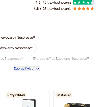
4.5
(
43 tis.+
hodnotenia
)
4.8
(
125 tis.+
hodnotenia
)
o kávovarov Nespresso®
 kávovarov Nespresso®
arov Nespresso®
Starbucks® do kávovaru Nespresso®
Zobraziť viac
Kávovary na Nespresso®
 Nespresso®
vovarov Nespresso®
Nový vzhľad
Bestseller
y do kávovarov Nespresso®