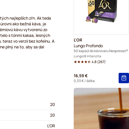
Príslušenstvo na Nespresso
Odvápňovanie a údržba pre
 tých najlepších zŕn. Ak teda
úrovni ako bežná káva, je
prémiovú kávu vytvorenú zo
L'OR – kávové kapsuly do k
telo s tónmi kakaa, lesných
L'OR
teraz vo verzii bez kofeínu. A
Segafredo – kávové kapsul
Lungo Profondo
e plný na to, aby sa dal
50 kapsúl do kávovaru Nespresso®
Café René – kávové kapsul
Lungo
8 Intenzita
4.8
(
267
)
Caffè Borbone do kávovaro
16,59 €
Gevalia – kávové kapsuly d
0,33 €
/ šálka
Belmio – kávové kapsuly do
20
Friele – kávové kapsuly do
20
L'OR