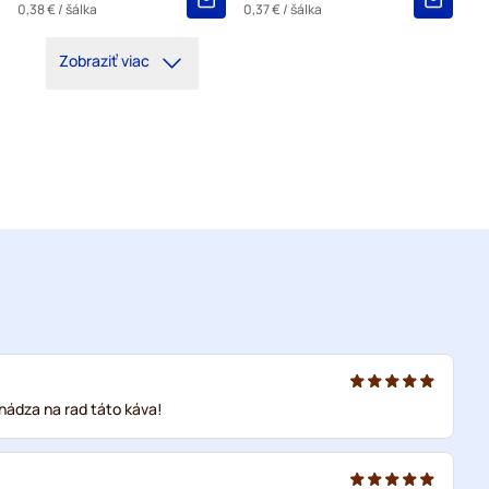
0,38 €
/ šálka
0,37 €
/ šálka
Zobraziť viac
hádza na rad táto káva!