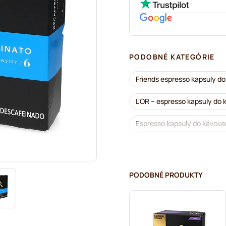
PODOBNÉ KATEGÓRIE
Friends espresso kapsuly d
L'OR – espresso kapsuly do
Espresso kapsuly do kávov
Do kávovaru Nespresso®
Lungo kapsuly do kávovaru
PODOBNÉ PRODUKTY
illy – kávové kapsuly do ká
Café Royal – kávové kapsul