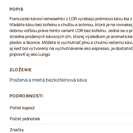
POPIS
Francúzski kávoví remeselníci z L'OR vyrábajú prémiovú kávu iba z
hľadáte kávu bez kofeínu s chuťou a arómou, ktorá je na rovnakej 
dobrou voľbou práve tento variant L'OR bez kofeínu. Jedná sa o 
stredne pražených kávových zŕn, ktorej výsledkom je aromatické 
plodov a škorice. Môžete si vychutnať plnú a chutnú večernú kávu, 
aj keď bol vytvorený na vychutnávanie ako espresso, je dostatočn
pripraviť aj ako Lungo.
ZLOŽENIE
Pražená a mletá bezkofeínová káva
PODROBNOSTI
Počet kapsúl
Počet jednotiek
Značky