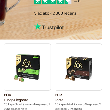
L'OR
L'OR
Lungo Elegante
Forza
20 kapsúl do kávovaru Nespresso®
40 kapsúl do kávovaru Nespresso®
Lungo
6 Intenzita
Espresso
9 Intenzita