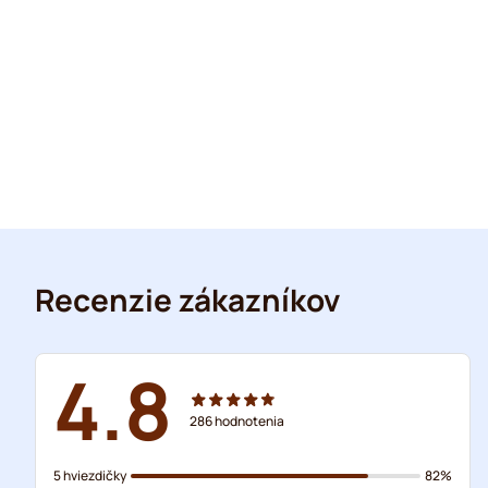
Recenzie zákazníkov
4.8
286
hodnotenia
5 hviezdičky
82%