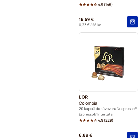
4.9
(
146
)
16,59 €
0,33 €
/ šálka
L'OR
Colombia
20 kapsúl do kávovaru Nespresso®
Espresso
7 Intenzita
4.9
(
229
)
6,89 €