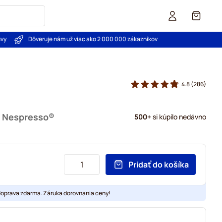
Košík
uvy
Dôveruje nám už viac ako 2 000 000 zákazníkov
4.8
(286)
u Nespresso®
500
+ si kúpilo nedávno
Pridať do košíka
doprava zdarma. Záruka dorovnania ceny!