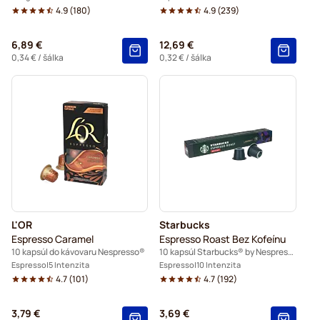
4.9
(
180
)
4.9
(
239
)
6,89 €
12,69 €
0,34 €
/ šálka
0,32 €
/ šálka
L'OR
Starbucks
Espresso Caramel
Espresso Roast Bez Kofeínu
10 kapsúl do kávovaru Nespresso®
10 kapsúl Starbucks® by Nespresso®
Espresso
5 Intenzita
Espresso
10 Intenzita
4.7
(
101
)
4.7
(
192
)
3,79 €
3,69 €