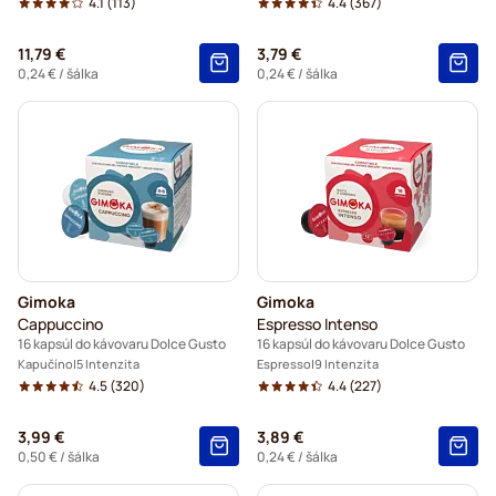
4.1
(113)
4.4
(367)
11,79 €
3,79 €
0,24 €
/ šálka
0,24 €
/ šálka
Gimoka
Gimoka
Cappuccino
Espresso Intenso
16 kapsúl do kávovaru Dolce Gusto
16 kapsúl do kávovaru Dolce Gusto
Kapučíno
5 Intenzita
Espresso
9 Intenzita
4.5
(320)
4.4
(227)
3,99 €
3,89 €
0,50 €
/ šálka
0,24 €
/ šálka