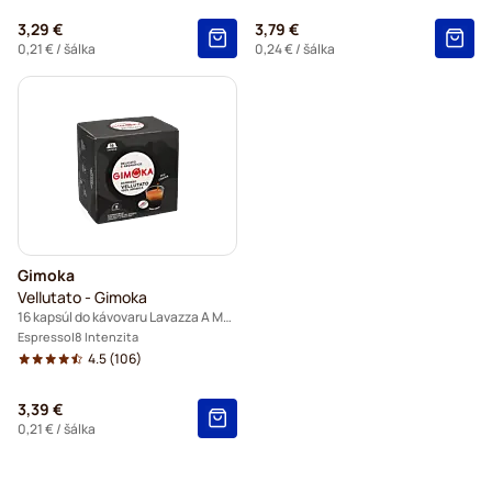
3,29 €
3,79 €
0,21 €
/ šálka
0,24 €
/ šálka
Gimoka
Vellutato - Gimoka
16 kapsúl do kávovaru Lavazza A Modo Mio
Espresso
8 Intenzita
4.5
(106)
3,39 €
0,21 €
/ šálka