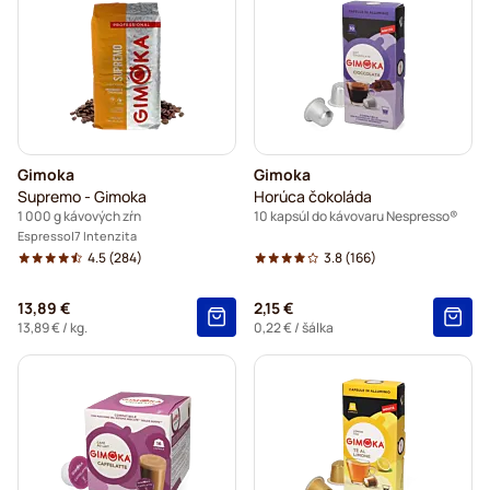
Gimoka
Gimoka
Supremo - Gimoka
Horúca čokoláda
1 000 g kávových zŕn
10 kapsúl do kávovaru Nespresso®
Espresso
7 Intenzita
4.5
(284)
3.8
(166)
13,89 €
2,15 €
13,89 €
/ kg.
0,22 €
/ šálka