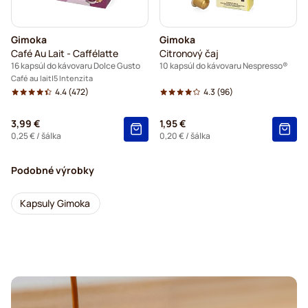
Gimoka
Gimoka
Café Au Lait - Caffélatte
Citronový čaj
16 kapsúl do kávovaru Dolce Gusto
10 kapsúl do kávovaru Nespresso®
Café au lait
5 Intenzita
4.4
(472)
4.3
(96)
3,99 €
1,95 €
0,25 €
/ šálka
0,20 €
/ šálka
Podobné výrobky
Kapsuly Gimoka