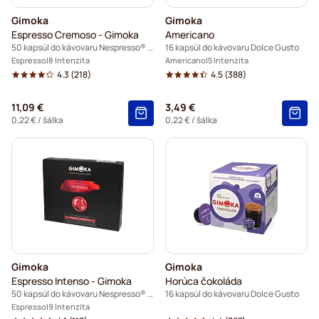
Gimoka
Gimoka
Espresso Cremoso - Gimoka
Americano
50 kapsúl do kávovaru Nespresso® Pro
16 kapsúl do kávovaru Dolce Gusto
Espresso
8 Intenzita
Americano
5 Intenzita
4.3
(218)
4.5
(388)
11,09 €
3,49 €
0,22 €
/ šálka
0,22 €
/ šálka
Gimoka
Gimoka
Espresso Intenso - Gimoka
Horúca čokoláda
50 kapsúl do kávovaru Nespresso® Pro
16 kapsúl do kávovaru Dolce Gusto
Espresso
9 Intenzita