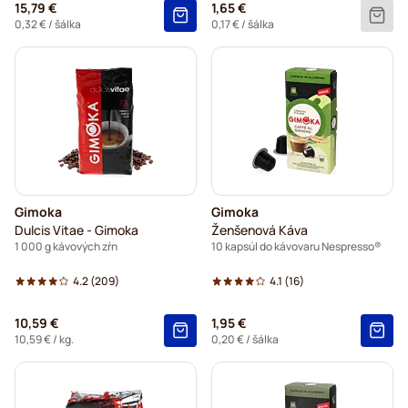
15,79 €
1,65 €
0,32 €
/ šálka
0,17 €
/ šálka
Gimoka
Gimoka
Dulcis Vitae - Gimoka
Ženšenová Káva
1 000 g kávových zŕn
10 kapsúl do kávovaru Nespresso®
4.2
(209)
4.1
(16)
10,59 €
1,95 €
10,59 €
/ kg.
0,20 €
/ šálka