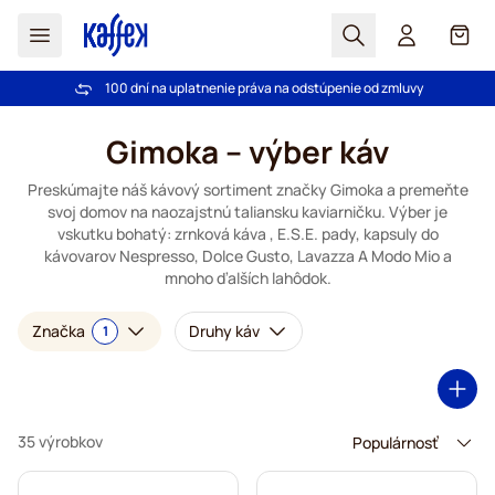
Hľadať
Košík
Dôveruje nám už viac ako 2 000 000 zákazníkov
Pri objednávke nad 49,00 € doprava zdarma
Záruka dorovnania ceny!
100 dní na uplatnenie práva na odstúpenie od zmluvy
Skip to Content
Gimoka – výber káv
Preskúmajte náš kávový sortiment značky Gimoka a premeňte
svoj domov na naozajstnú taliansku kaviarničku. Výber je
vskutku bohatý: zrnková káva , E.S.E. pady, kapsuly do
kávovarov Nespresso, Dolce Gusto, Lavazza A Modo Mio a
mnoho ďalších lahôdok.
Značka
Druhy káv
1
35 výrobkov