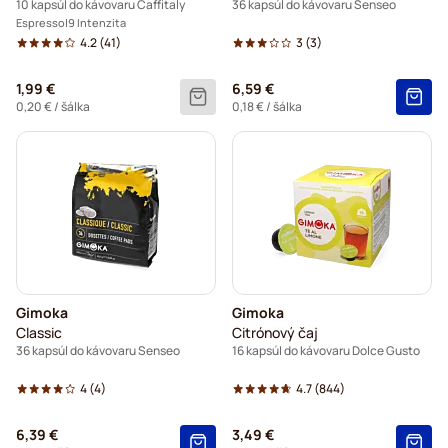
10 kapsúl do kávovaru Caffitaly
36 kapsúl do kávovaru Senseo
Espresso
9 Intenzita
4.2
(41)
3
(3)
1,99 €
6,59 €
0,20 €
/ šálka
0,18 €
/ šálka
Gimoka
Gimoka
Classic
Citrónový čaj
36 kapsúl do kávovaru Senseo
16 kapsúl do kávovaru Dolce Gusto
4
(4)
4.7
(844)
6,39 €
3,49 €