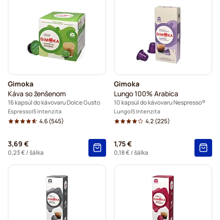
Gimoka
Gimoka
Káva so ženšenom
Lungo 100% Arabica
16 kapsúl do kávovaru Dolce Gusto
10 kapsúl do kávovaru Nespresso®
Espresso
5 Intenzita
Lungo
5 Intenzita
4.6
(545)
4.2
(225)
3,69 €
1,75 €
0,23 €
/ šálka
0,18 €
/ šálka