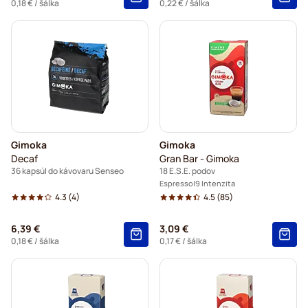
0,18 €
/ šálka
0,22 €
/ šálka
Gimoka
Gimoka
Decaf
Gran Bar - Gimoka
36 kapsúl do kávovaru Senseo
18 E.S.E. podov
Espresso
9 Intenzita
4.3
(4)
4.5
(85)
6,39 €
3,09 €
0,18 €
/ šálka
0,17 €
/ šálka