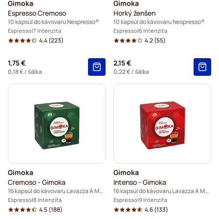
Gimoka
Gimoka
Espresso Cremoso
Horký ženšen
10 kapsúl do kávovaru Nespresso®
10 kapsúl do kávovaru Nespresso®
Espresso
7 Intenzita
Espresso
6 Intenzita
4.4
(223)
4.2
(55)
1,75 €
2,15 €
0,18 €
/ šálka
0,22 €
/ šálka
Gimoka
Gimoka
Cremoso - Gimoka
Intenso - Gimoka
16 kapsúl do kávovaru Lavazza A Modo Mio
16 kapsúl do kávovaru Lavazza A Modo Mio
Espresso
8 Intenzita
Espresso
9 Intenzita
4.5
(188)
4.6
(133)