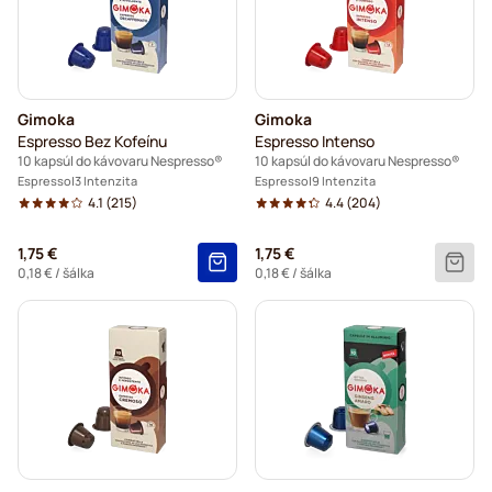
Gimoka
Gimoka
Espresso Bez Kofeínu
Espresso Intenso
10 kapsúl do kávovaru Nespresso®
10 kapsúl do kávovaru Nespresso®
Espresso
3 Intenzita
Espresso
9 Intenzita
4.1
(215)
4.4
(204)
1,75 €
1,75 €
0,18 €
/ šálka
0,18 €
/ šálka