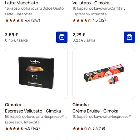
Latte Macchiato
Vellutato - Gimoka
16 kapsúl do kávovaru Dolce Gusto
10 kapsúl do kávovaru Caffitaly
Latte
5 Intenzita
Espresso
7 Intenzita
4.4
(247)
4.5
(32)
3,69 €
2,29 €
0,46 €
/ šálka
0,23 €
/ šálka
Gimoka
Gimoka
Espresso Vellutato - Gimoka
Crème Brulée - Gimoka
50 kapsúl do kávovaru Nespresso® Pro
10 kapsúl do kávovaru Nespresso®
Espresso
6 Intenzita
4.5
(142)
3.4
(19)