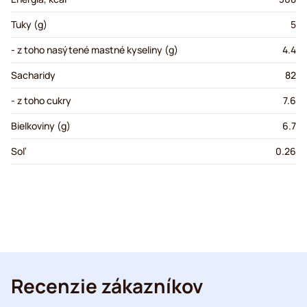
Tuky (g)
5
- z toho nasýtené mastné kyseliny (g)
4.4
Sacharidy
82
- z toho cukry
7.6
Bielkoviny (g)
6.7
Soľ
0.26
Recenzie zákazníkov