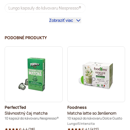
Lungo kapsuly do kávovaru Nespresso®
Zobraziť viac
illy – kávové kapsuly do kávovarov Nespresso®
Café Royal – kávové kapsuly do kávovarov Nespresso®
PODOBNÉ PRODUKTY
Príslušenstvo na Nespresso®
Niečo do kávy pre Nespresso®
Odvápňovanie a údržba pre Nespresso®
L'OR – kávové kapsuly do kávovarov Nespresso®
Segafredo – kávové kapsuly do kávovarov Nespresso®
PerfectTed
Foodness
Café René – kávové kapsuly do kávovarov Nespresso®
Slávnostný čaj matcha
Matcha latte so ženšenom
10 kapsúl do kávovaru Nespresso®
10 kapsúl do kávovaru Dolce Gusto
Caffè Borbone do kávovarov Nespresso®
Lungo
5 Intenzita
4.4
(
28
)
4.1
(
422
)