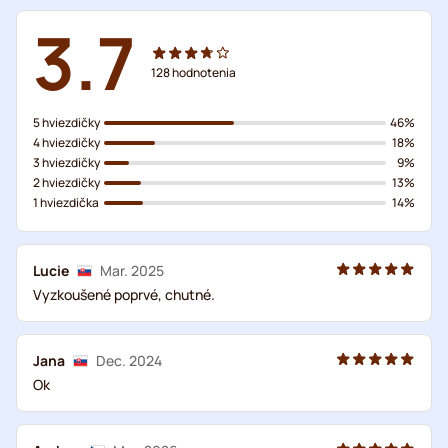
3.7
128
hodnotenia
5 hviezdičky
46%
4 hviezdičky
18%
3 hviezdičky
9%
2 hviezdičky
13%
1 hviezdička
14%
Lucie
Mar. 2025
Vyzkoušené poprvé, chutné.
Jana
Dec. 2024
Ok