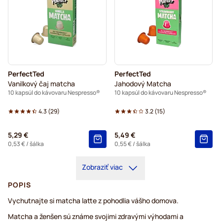
PerfectTed
PerfectTed
Vanilkový čaj matcha
Jahodový Matcha
10 kapsúl do kávovaru Nespresso®
10 kapsúl do kávovaru Nespresso®
4.3
(
29
)
3.2
(
15
)
5,29 €
5,49 €
0,53 €
/ šálka
0,55 €
/ šálka
Zobraziť viac
POPIS
Vychutnajte si matcha latte z pohodlia vášho domova.
Matcha a ženšen sú známe svojimi zdravými výhodami a