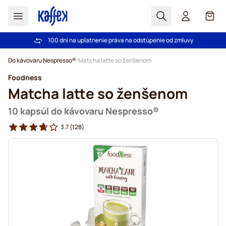
Hľadať
Košík
100 dní na uplatnenie práva na odstúpenie od zmluvy
Pri objednávke nad 49,00 € doprava zdarma
Skip to Content
Do kávovaru Nespresso®
Matcha latte so ženšenom
Foodness
Matcha latte so ženšenom
10 kapsúl do kávovaru Nespresso®
3.7
(128)