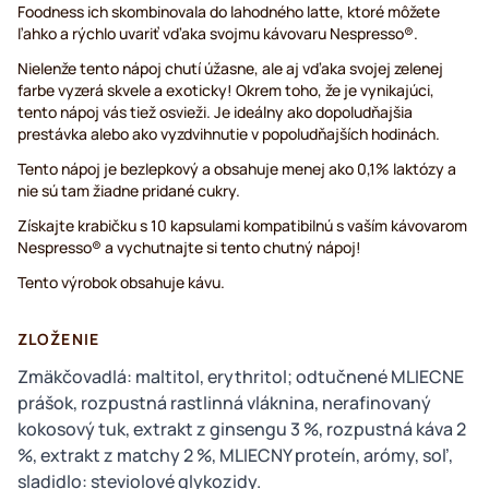
Foodness ich skombinovala do lahodného latte, ktoré môžete
ľahko a rýchlo uvariť vďaka svojmu kávovaru Nespresso®.
Nielenže tento nápoj chutí úžasne, ale aj vďaka svojej zelenej
farbe vyzerá skvele a exoticky! Okrem toho, že je vynikajúci,
tento nápoj vás tiež osvieži. Je ideálny ako dopoludňajšia
prestávka alebo ako vyzdvihnutie v popoludňajších hodinách.
Tento nápoj je bezlepkový a obsahuje menej ako 0,1% laktózy a
nie sú tam žiadne pridané cukry.
Získajte krabičku s 10 kapsulami kompatibilnú s vaším kávovarom
Nespresso® a vychutnajte si tento chutný nápoj!
Tento výrobok obsahuje kávu.
ZLOŽENIE
Zmäkčovadlá: maltitol, erythritol; odtučnené MLIECNE
prášok, rozpustná rastlinná vláknina, nerafinovaný
kokosový tuk, extrakt z ginsengu 3 %, rozpustná káva 2
%, extrakt z matchy 2 %, MLIECNY proteín, arómy, soľ,
sladidlo: steviolové glykozidy.