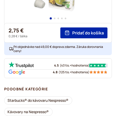
2,75 €
Pridať do košíka
0,28 €
/ šálka
Pri objednávke nad 49,00 € doprava zdarma. Záruka dorovnania
ceny!
4.5
(
43 tis.+
hodnotenia
)
4.8
(
125 tis.+
hodnotenia
)
PODOBNÉ KATEGÓRIE
Starbucks® do kávovaru Nespresso®
Kávovary na Nespresso®