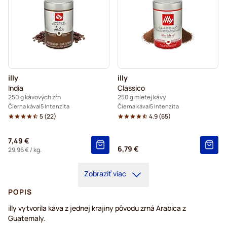
illy
illy
India
Classico
250 g kávových zŕn
250 g mletej kávy
Čierna káva
5 Intenzita
Čierna káva
5 Intenzita
5
(
22
)
4.9
(
65
)
7,49 €
6,79 €
29,96 €
/ kg.
Zobraziť viac
POPIS
illy vytvorila káva z jednej krajiny pôvodu zrná Arabica z
Guatemaly.