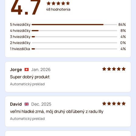
4.7
48
hodnotenia
5 hviezdičky
84%
4 hviezdičky
8%
3 hviezdičky
4%
2 hviezdičky
0%
1 hviezdička
4%
Jorge
Jan. 2026
Super dobrý produkt
Automatický preklad
David
Dec. 2025
veľmi hladké zrná, môj druhý obľúbený z radu Illy
Automatický preklad