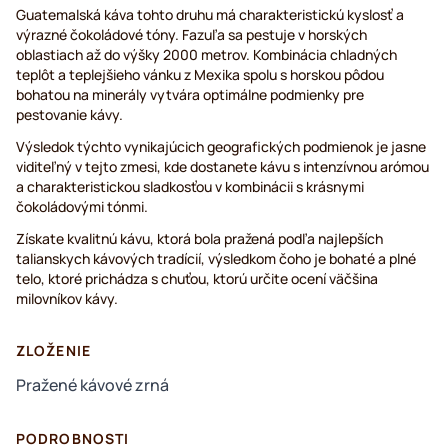
Guatemalská káva tohto druhu má charakteristickú kyslosť a
výrazné čokoládové tóny. Fazuľa sa pestuje v horských
oblastiach až do výšky 2000 metrov. Kombinácia chladných
teplôt a teplejšieho vánku z Mexika spolu s horskou pôdou
bohatou na minerály vytvára optimálne podmienky pre
pestovanie kávy.
Výsledok týchto vynikajúcich geografických podmienok je jasne
viditeľný v tejto zmesi, kde dostanete kávu s intenzívnou arómou
a charakteristickou sladkosťou v kombinácii s krásnymi
čokoládovými tónmi.
Získate kvalitnú kávu, ktorá bola pražená podľa najlepších
talianskych kávových tradícií, výsledkom čoho je bohaté a plné
telo, ktoré prichádza s chuťou, ktorú určite ocení väčšina
milovníkov kávy.
ZLOŽENIE
Pražené kávové zrná
PODROBNOSTI