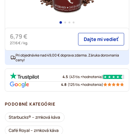
6,79 €
Dajte mi vedieť
27,16 €
/ kg.
Pri objednávke nad 49,00 € doprava zdarma. Záruka dorovnania
ceny!
4.5
(
43 tis.+
hodnotenia
)
4.8
(
125 tis.+
hodnotenia
)
PODOBNÉ KATEGÓRIE
Starbucks® – zrnková káva
Café Royal – zrnková káva