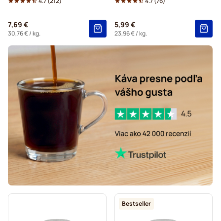
4.7
(
212
)
4.7
(
76
)
7,69 €
5,99 €
30,76 €
/ kg.
23,96 €
/ kg.
Bestseller