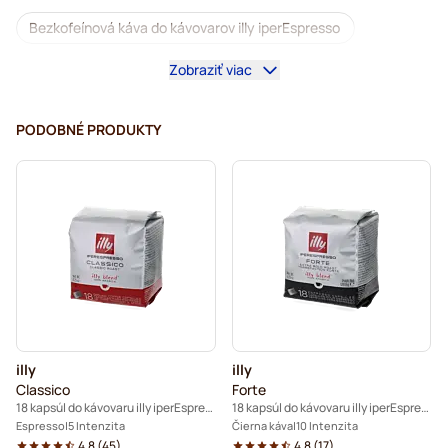
Bezkofeínová káva do kávovarov illy iperEspresso
Zobraziť viac
Odvápňovanie a údržba pre illy IperEspresso
Kapsuly do kávovarov illy iperEspresso
PODOBNÉ PRODUKTY
Kapsuly do kávovaru illy iperEspresso®
illy
illy
Classico
Forte
18 kapsúl do kávovaru illy iperEspresso
18 kapsúl do kávovaru illy iperEspresso
Espresso
5 Intenzita
Čierna káva
10 Intenzita
4.8
(
45
)
4.8
(
17
)