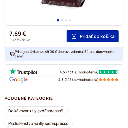
7,69 €
Pridať do košíka
0,43 €
/ šálka
Pri objednávke nad 49,00 € doprava zdarma. Záruka dorovnania
ceny!
4.5
(
43 tis.+
hodnotenia
)
4.8
(
125 tis.+
hodnotenia
)
PODOBNÉ KATEGÓRIE
Do kávovaru illy iperEspresso®
Príslušenstvo na illy iperEspresso