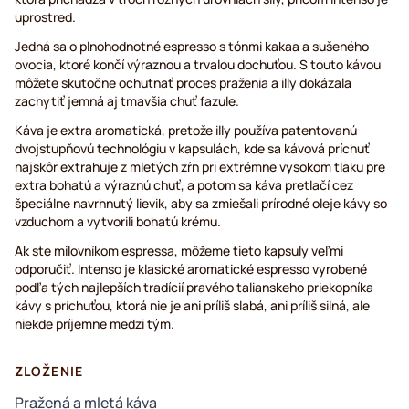
uprostred.
Jedná sa o plnohodnotné espresso s tónmi kakaa a sušeného
ovocia, ktoré končí výraznou a trvalou dochuťou. S touto kávou
môžete skutočne ochutnať proces praženia a illy dokázala
zachytiť jemná aj tmavšia chuť fazule.
Káva je extra aromatická, pretože illy používa patentovanú
dvojstupňovú technológiu v kapsulách, kde sa kávová príchuť
najskôr extrahuje z mletých zŕn pri extrémne vysokom tlaku pre
extra bohatú a výraznú chuť, a potom sa káva pretlačí cez
špeciálne navrhnutý lievik, aby sa zmiešali prírodné oleje kávy so
vzduchom a vytvorili bohatú krému.
Ak ste milovníkom espressa, môžeme tieto kapsuly veľmi
odporučiť. Intenso je klasické aromatické espresso vyrobené
podľa tých najlepších tradícií pravého talianskeho priekopníka
kávy s príchuťou, ktorá nie je ani príliš slabá, ani príliš silná, ale
niekde príjemne medzi tým.
ZLOŽENIE
Pražená a mletá káva