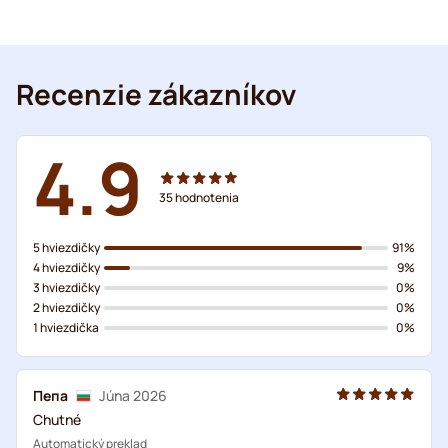
Recenzie zákazníkov
4.9
35
hodnotenia
5 hviezdičky
91%
4 hviezdičky
9%
3 hviezdičky
0%
2 hviezdičky
0%
1 hviezdička
0%
Пепа
Júna 2026
Chutné
Automatický preklad