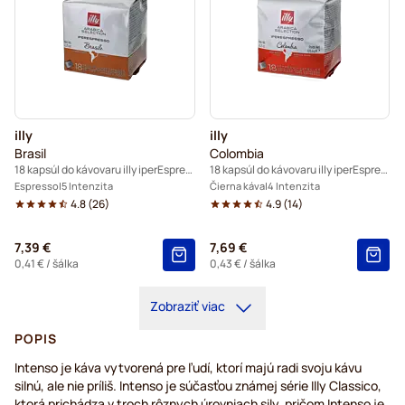
illy
illy
Brasil
Colombia
18 kapsúl do kávovaru illy iperEspresso
18 kapsúl do kávovaru illy iperEspresso
Espresso
5 Intenzita
Čierna káva
4 Intenzita
4.8
(
26
)
4.9
(
14
)
7,39 €
7,69 €
0,41 €
/ šálka
0,43 €
/ šálka
Zobraziť viac
POPIS
Intenso je káva vytvorená pre ľudí, ktorí majú radi svoju kávu
silnú, ale nie príliš. Intenso je súčasťou známej série Illy Classico,
ktorá prichádza v troch rôznych úrovniach sily, pričom Intenso je