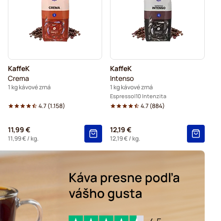
KaffeK
KaffeK
Crema
Intenso
1 kg kávové zrná
1 kg kávové zrná
Espresso
10 Intenzita
4.7
(
1.158
)
4.7
(
884
)
11,99 €
12,19 €
11,99 €
/ kg.
12,19 €
/ kg.