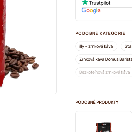
PODOBNÉ KATEGÓRIE
illy – zrnková káva
Sta
Zrnková káva Domus Barist
Bezkofeínová zrnková káva
Merrild – zrnková káva
Tonino Lamborghini – zrnko
PODOBNÉ PRODUKTY
Segafredo – zrnková káva
Delonghi – zrnkové kávy na