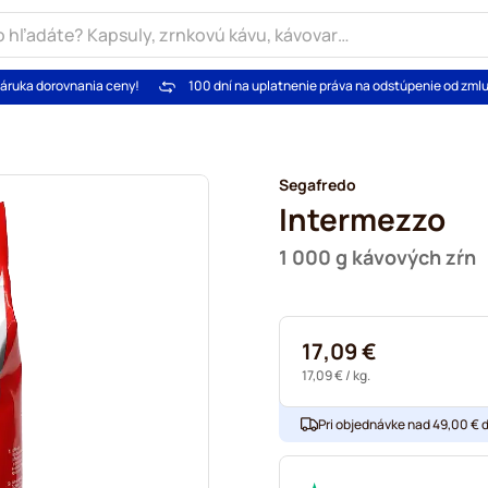
áruka dorovnania ceny!
100 dní na uplatnenie práva na odstúpenie od zml
Segafredo
Intermezzo
1 000 g kávových zŕn
17,09 €
17,09 €
/ kg.
Pri objednávke nad 49,00 € 