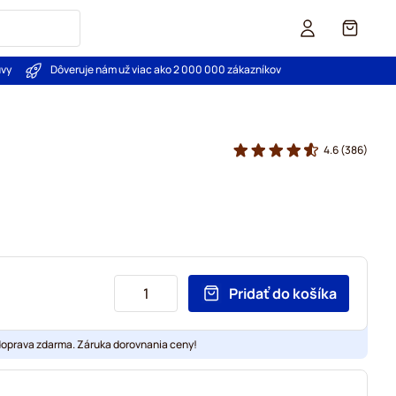
Košík
uvy
Dôveruje nám už viac ako 2 000 000 zákazníkov
4.6
(386)
Pridať do košíka
doprava zdarma. Záruka dorovnania ceny!