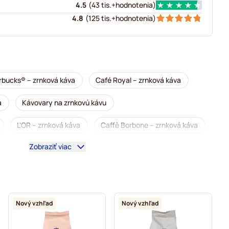
4.5
(
43 tis.+
hodnotenia
)
4.8
(
125 tis.+
hodnotenia
)
rbucks® – zrnková káva
Café Royal – zrnková káva
a
Kávovary na zrnkovú kávu
L'OR – zrnková káva
Caffè Borbone – zrnková káva
Zobraziť viac
Garibaldi zrnková káva
vá káva
Gimoka – zrnková káva
Zrnková káva
Zrnková káva Kaffekapslen
Nový vzhľad
Nový vzhľad
 espresso