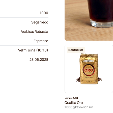
1000
Segafredo
Arabica/Robusta
Espresso
Bestseller
Veľmi silná (10/10)
28.05.2028
Lavazza
Qualità Oro
1 000 g kávových zŕn