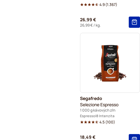
4.9
(
1.367
)
26,99 €
26,99 €
/ kg.
Segafredo
Selezione Espresso
1 000 g kávových zŕn
Espresso
8 Intenzita
4.5
(
100
)
18,49 €