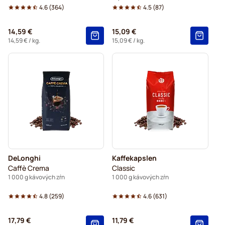
4.6
(
364
)
4.5
(
87
)
14,59 €
15,09 €
14,59 €
/ kg.
15,09 €
/ kg.
DeLonghi
Kaffekapslen
Caffè Crema
Classic
1 000 g kávových zŕn
1 000 g kávových zŕn
4.8
(
259
)
4.6
(
631
)
17,79 €
11,79 €