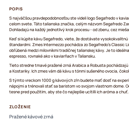
POPIS
S najväčšou pravdepodobnosťou ste videli logo Segafredo v kavia
celom svete. Táto talianska značka, celým názvom Segafredo Zane
Dohliadajú na každý jednotlivý krok procesu - od zberu, cez mieša
Keď si kúpite kávu Segafredo, viete, že dostávate vysokokvalitn
štandardmi. Zmes Intermezzo pochádza zo Segafredo's Classic Li
obľúbená medzi milovníkmi tradičnej talianskej kávy. Je to ideáln
espresso, rovnaké ako v kaviarňach v Taliansku.
Tieto stredne tmavé pražené zrná Arabica a Robusta pochádzajú z
a Kostariky. Ich zmes vám dá kávu s tónmi sušeného ovocia, čoko
S týmto vreckom 1000 g kávových zŕn budete mať dosť na exper
nápojmi a trénovali stať sa baristom vo svojom vlastnom dome. 
tesne pred použitím, aby ste čo najlepšie ucítilli ich aróma a chuť.
ZLOŽENIE
Pražené kávové zrná