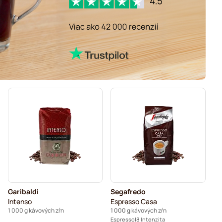
Garibaldi
Segafredo
Intenso
Espresso Casa
1 000 g kávových zŕn
1 000 g kávových zŕn
Espresso
8 Intenzita