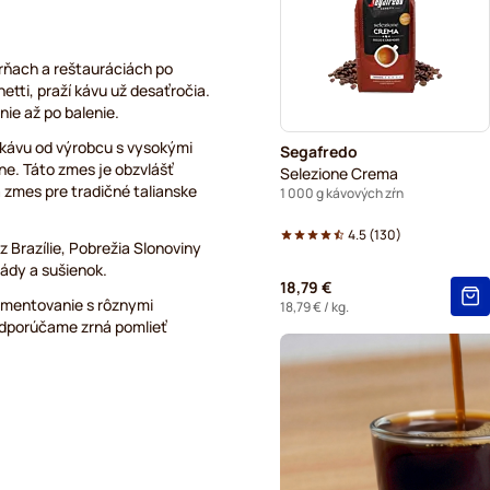
rňach a reštauráciách po
tti, praží kávu už desaťročia.
nie až po balenie.
ú kávu od výrobcu s vysokými
Segafredo
ne. Táto zmes je obzvlášť
Selezione Crema
a zmes pre tradičné talianske
1 000 g kávových zŕn
4.5
(
130
)
 Brazílie, Pobrežia Slonoviny
lády a sušienok.
18,79 €
imentovanie s rôznymi
18,79 €
/ kg.
Odporúčame zrná pomlieť