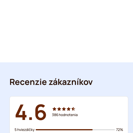
Recenzie zákazníkov
4.6
386
hodnotenia
5 hviezdičky
72%