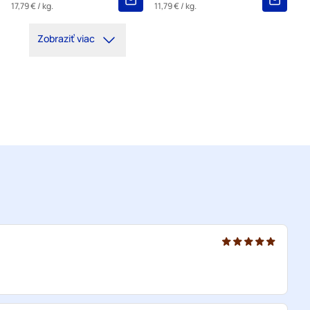
17,79 €
/ kg.
11,79 €
/ kg.
Zobraziť viac