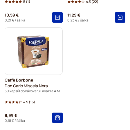
5
(1)
4.3
(22)
10,59 €
11,29 €
0,21 €
/ šálka
0,23 €
/ šálka
Caffè Borbone
Don Carlo Miscela Nera
50 kapsúl do kávovaru Lavazza A Modo Mio
4.5
(16)
8,99 €
0,18 €
/ šálka