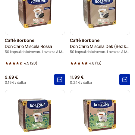
Caffè Borbone
Caffè Borbone
Don Carlo Miscela Rossa
Don Carlo Miscela Dek (Bez kofeínu)
50 kapsúl do kávovaru Lavazza A Modo Mio
50 kapsúl do kávovaru Lavazza A Modo Mio
4.5
(20)
4.8
(13)
9,69 €
11,99 €
0,19 €
/ šálka
0,24 €
/ šálka