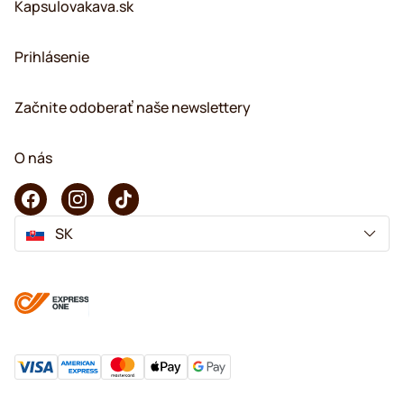
Kapsulovakava.sk
Prihlásenie
Začnite odoberať naše newslettery
O nás
SK