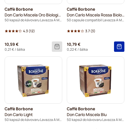
Caffè Borbone
Caffè Borbone
Don Carlo Miscela Oro Biologicky rozložiteľné
Don Carlo Miscela Rossa Biologicky rozložiteľné
50 kapsúl do kávovaru Lavazza A Modo Mio
50 capsule compatibil Lavazza A Modo Mio
4.3
(12)
3.7
(3)
10,59 €
10,79 €
0,21 €
/ šálka
0,22 €
/ šálka
Caffè Borbone
Caffè Borbone
Don Carlo Light
Don Carlo Miscela Blu
50 kapsúl do kávovaru Lavazza A Modo Mio
50 kapsúl do kávovaru Lavazza A Modo Mio