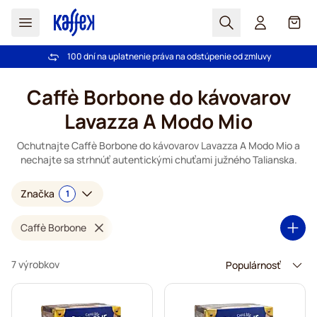
Hľadať
Košík
100 dní na uplatnenie práva na odstúpenie od zmluvy
Pri objednávke nad 49,00 € doprava zdarma
Skip to Content
Caffè Borbone do kávovarov
Lavazza A Modo Mio
Ochutnajte Caffè Borbone do kávovarov Lavazza A Modo Mio a
nechajte sa strhnúť autentickými chuťami južného Talianska.
Značka
1
Caffè Borbone
7 výrobkov