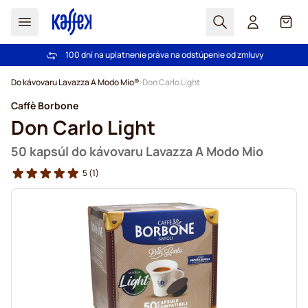
Hľadať
Košík
100 dní na uplatnenie práva na odstúpenie od zmluvy
Pri objednávke nad 49,00 € doprava zdarma
Skip to Content
Do kávovaru Lavazza A Modo Mio®
Don Carlo Light
Caffè Borbone
Don Carlo Light
50 kapsúl do kávovaru Lavazza A Modo Mio
5
(1)