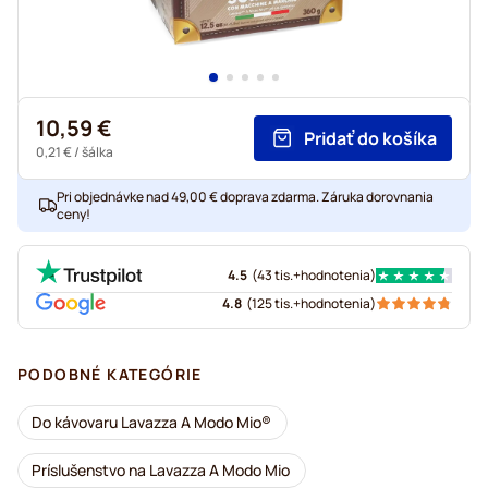
10,59 €
Pridať do košíka
0,21 €
/ šálka
Pri objednávke nad 49,00 € doprava zdarma. Záruka dorovnania
ceny!
4.5
(
43 tis.+
hodnotenia
)
4.8
(
125 tis.+
hodnotenia
)
PODOBNÉ KATEGÓRIE
Do kávovaru Lavazza A Modo Mio®
Príslušenstvo na Lavazza A Modo Mio