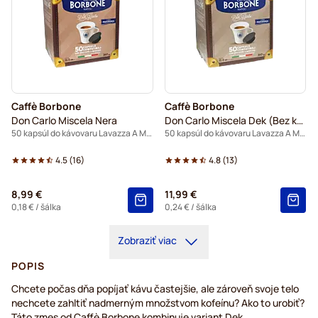
Caffè Borbone
Caffè Borbone
Don Carlo Miscela Nera
Don Carlo Miscela Dek (Bez kofeínu)
50 kapsúl do kávovaru Lavazza A Modo Mio
50 kapsúl do kávovaru Lavazza A Modo Mio
4.5
(
16
)
4.8
(
13
)
8,99 €
11,99 €
0,18 €
/ šálka
0,24 €
/ šálka
Zobraziť viac
POPIS
Chcete počas dňa popíjať kávu častejšie, ale zároveň svoje telo
nechcete zahltiť nadmerným množstvom kofeínu? Ako to urobiť?
Táto zmes od Caffè Borbone kombinuje variant Dek