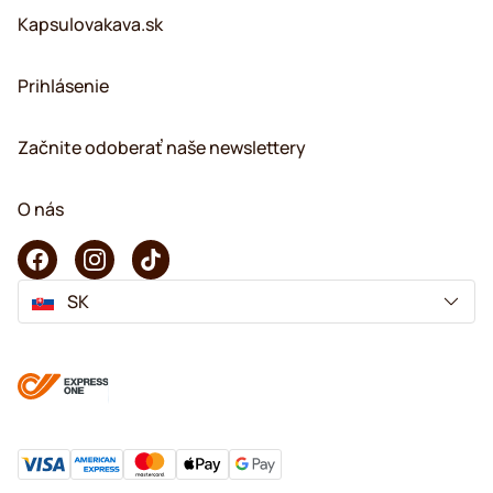
Kapsulovakava.sk
Prihlásenie
Začnite odoberať naše newslettery
O nás
SK