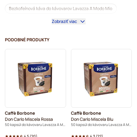
Bezkofeínová káva do kávovarov Lavazza A Modo Mio
Zobraziť viac
Odvápňovanie a údržba pre Lavazza A Modo Mio
Caffè Borbone do kávovarov Lavazza A Modo Mio
PODOBNÉ PRODUKTY
Dolce Vita – kapsuly do kávovarov Lavazza A Modo Mio
Gimoka – kapsuly do kávovarov Lavazza A Modo Mio
Kapsuly do kávovaru Lavazza A Modo Mio®
Caffè Borbone
Caffè Borbone
Don Carlo Miscela Rossa
Don Carlo Miscela Blu
50 kapsúl do kávovaru Lavazza A Modo Mio
50 kapsúl do kávovaru Lavazza A Modo Mio
4.5
(
20
)
4.3
(
22
)