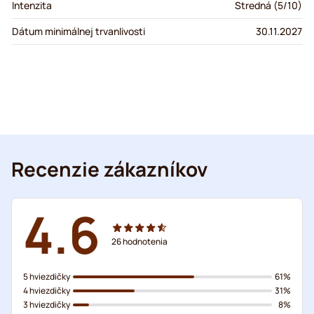
Intenzita
Stredná (5/10)
Dátum minimálnej trvanlivosti
30.11.2027
Recenzie zákazníkov
4.6
26
hodnotenia
5 hviezdičky
61%
4 hviezdičky
31%
3 hviezdičky
8%