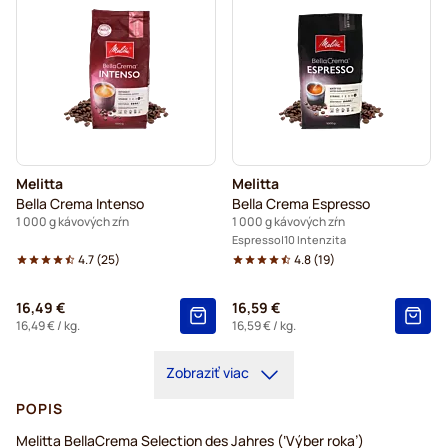
Melitta
Melitta
Bella Crema Intenso
Bella Crema Espresso
1 000 g kávových zŕn
1 000 g kávových zŕn
Espresso
10 Intenzita
4.7
(
25
)
4.8
(
19
)
16,49 €
16,59 €
16,49 €
/ kg.
16,59 €
/ kg.
Zobraziť viac
POPIS
Melitta BellaCrema Selection des Jahres (‘Výber roka’)