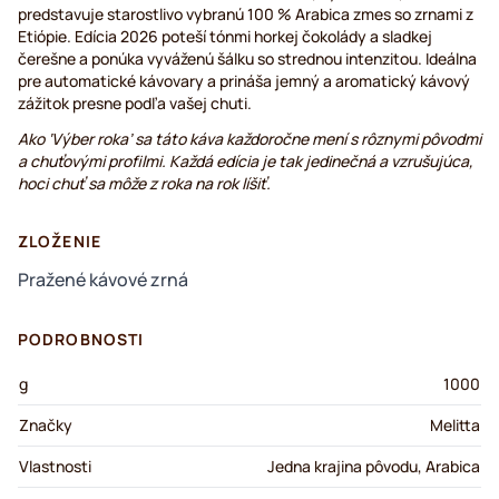
predstavuje starostlivo vybranú 100 % Arabica zmes so zrnami z
Etiópie. Edícia 2026 poteší tónmi horkej čokolády a sladkej
čerešne a ponúka vyváženú šálku so strednou intenzitou. Ideálna
pre automatické kávovary a prináša jemný a aromatický kávový
zážitok presne podľa vašej chuti.
Ako ‘Výber roka’ sa táto káva každoročne mení s rôznymi pôvodmi
a chuťovými profilmi. Každá edícia je tak jedinečná a vzrušujúca,
hoci chuť sa môže z roka na rok líšiť.
ZLOŽENIE
Pražené kávové zrná
PODROBNOSTI
g
1000
Značky
Melitta
Vlastnosti
Jedna krajina pôvodu, Arabica