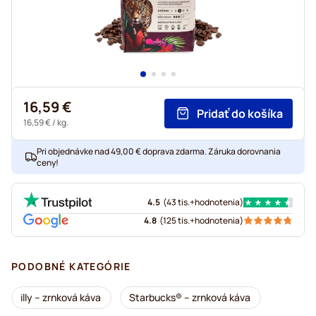
16,59 €
Pridať do košíka
16,59 €
/ kg.
Pri objednávke nad 49,00 € doprava zdarma. Záruka dorovnania
ceny!
4.5
(
43 tis.+
hodnotenia
)
4.8
(
125 tis.+
hodnotenia
)
PODOBNÉ KATEGÓRIE
illy – zrnková káva
Starbucks® – zrnková káva