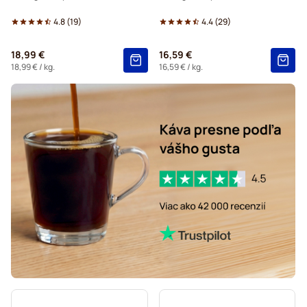
4.8
(
19
)
4.4
(
29
)
18,99 €
16,59 €
18,99 €
/ kg.
16,59 €
/ kg.