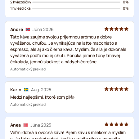
2 hviezdičky
0%
1 hviezdička
0%
André
Júna 2026
Táto káva zaujme svojou príjemnou arómou a dobre
vyváženou chuťou. Je vynikajúca na latte macchiato a
espresso, ale aj ako čierna káva. Myslím, že sila je dokonale
vyvážená podľa mojej chuti. Ponúka jemné tóny tmavej
čokolády, jemnú sladkosť a nádych čerešne.
Automatický preklad
Karin
Aug. 2025
Medzi najlepšími, ktoré som pil👍
Automatický preklad
Anea
Júna 2025
Veľmi dobrá a ovocná káva! Pijem kávu s mliekom a myslím
si, že táto je veľmi dobrá, keď ju urobíte silnú a napeníte