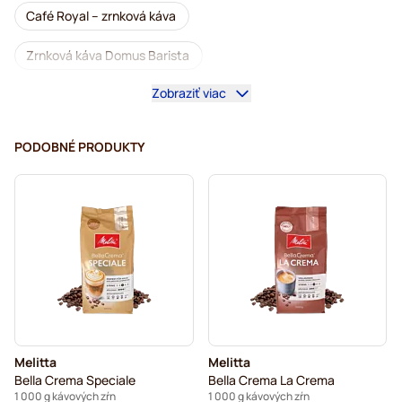
Café Royal – zrnková káva
Zrnková káva Domus Barista
Zobraziť viac
Kávovary na zrnkovú kávu
Bezkofeínová zrnková káva
L'OR – zrnková káva
PODOBNÉ PRODUKTY
Segafredo – zrnková káva
Caffè Borbone – zrnková káva
Merrild – zrnková káva
Garibaldi zrnková káva
Tonino Lamborghini – zrnková káva
Gimoka – zrnková káva
Zrnková káva Kaffekapslen
Melitta
Melitta
Delonghi – zrnkové kávy na espresso
Bella Crema Speciale
Bella Crema La Crema
1 000 g kávových zŕn
1 000 g kávových zŕn