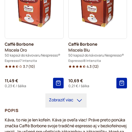
Caffè Borbone
Caffè Borbone
Miscela Oro
Miscela Blu
50 kapsúl do kávovaru Nespresso®
50 kapsúl do kávovaru Nespresso®
Espresso
7 Intenzita
Espresso
8 Intenzita
3.7
(
10
)
4.3
(
12
)
11,49 €
10,69 €
0,23 €
/ šálka
0,21 €
/ šálka
Zobraziť viac
POPIS
Káva, to nie je len kofeín. Káva je oveľa viac! Práve preto ponúka
značka Caffè Borbone svoje tradičné espresso aj v bezkofeínovej
verzii. Je určené pre všetkých zákazníkov a zákazníčky, ktoré sa