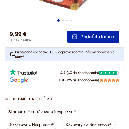
9,99 €
Pridať do košíka
0,20 €
/ šálka
Pri objednávke nad 49,00 € doprava zdarma. Záruka dorovnania
ceny!
4.5
(
43 tis.+
hodnotenia
)
4.8
(
125 tis.+
hodnotenia
)
PODOBNÉ KATEGÓRIE
Starbucks® do kávovaru Nespresso®
Do kávovaru Nespresso®
Kávovary na Nespresso®