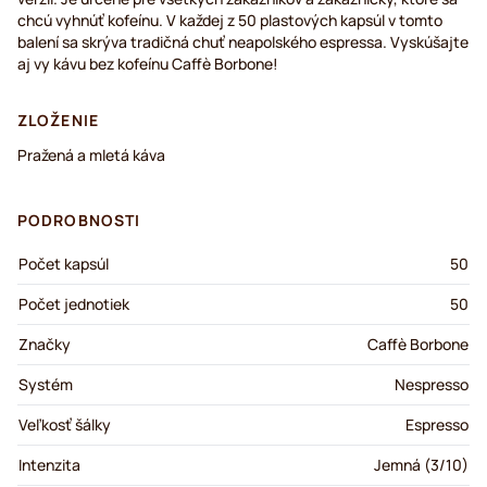
chcú vyhnúť kofeínu. V každej z 50 plastových kapsúl v tomto
balení sa skrýva tradičná chuť neapolského espressa. Vyskúšajte
aj vy kávu bez kofeínu Caffè Borbone!
ZLOŽENIE
Pražená a mletá káva
PODROBNOSTI
Počet kapsúl
50
Počet jednotiek
50
Značky
Caffè Borbone
Systém
Nespresso
Veľkosť šálky
Espresso
Intenzita
Jemná (3/10)