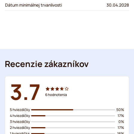
Dátum minimálnej trvanlivosti
30.04.2028
Recenzie zákazníkov
3.7
6
hodnotenia
5 hviezdičky
50%
4 hviezdičky
17%
3 hviezdičky
0%
2 hviezdičky
17%
1 hviezdička
16%