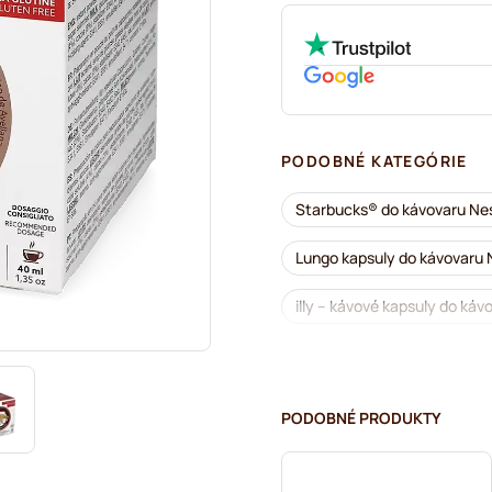
PODOBNÉ KATEGÓRIE
Starbucks® do kávovaru Ne
Lungo kapsuly do kávovaru
illy – kávové kapsuly do ká
Café Royal – kávové kapsul
Príslušenstvo na Nespresso
PODOBNÉ PRODUKTY
Odvápňovanie a údržba pre