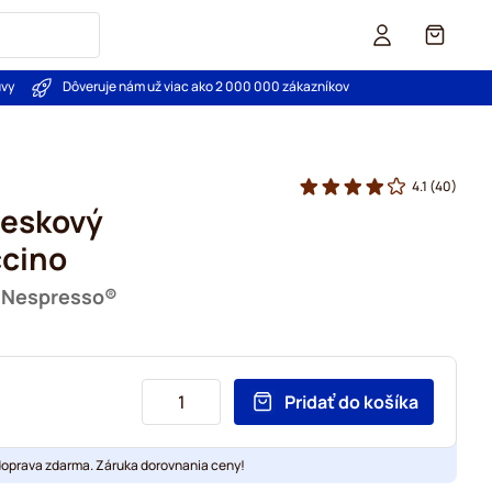
Košík
uvy
Dôveruje nám už viac ako 2 000 000 zákazníkov
4.1
(40)
ieskový
cino
u Nespresso®
Pridať do košíka
doprava zdarma. Záruka dorovnania ceny!