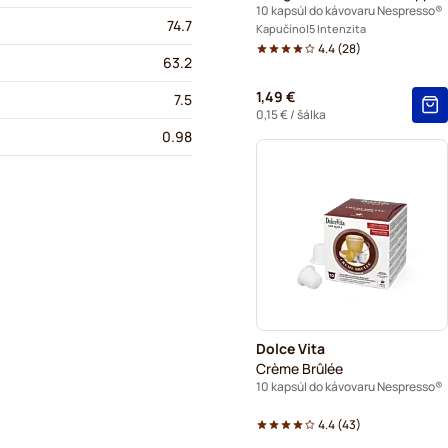
10 kapsúl do kávovaru Nespresso®
74.7
Kapučíno
5 Intenzita
4.4
(
28
)
63.2
1,49 €
7.5
0,15 €
/ šálka
0.98
Dolce Vita
Crème Brûlée
10 kapsúl do kávovaru Nespresso®
4.4
(
43
)