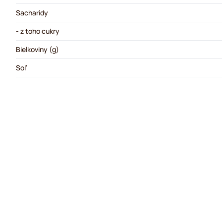
Sacharidy
- z toho cukry
Bielkoviny (g)
Soľ