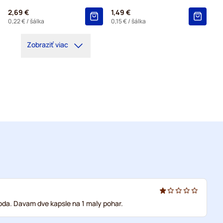
2,69 €
1,49 €
0,22 €
/ šálka
0,15 €
/ šálka
Zobraziť viac
 voda. Davam dve kapsle na 1 maly pohar.