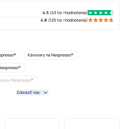
4.5
(
43 tis.+
hodnotenia
)
4.8
(
125 tis.+
hodnotenia
)
spresso®
Kávovary na Nespresso®
 Nespresso®
vovarov Nespresso®
Zobraziť viac
y do kávovarov Nespresso®
®
Niečo do kávy pre Nespresso®
 Nespresso®