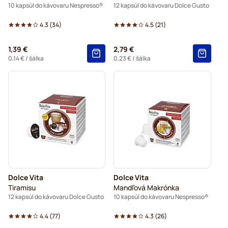
10 kapsúl do kávovaru Nespresso®
12 kapsúl do kávovaru Dolce Gusto
4.3
(
34
)
4.5
(
21
)
1,39 €
2,79 €
0,14 €
/ šálka
0,23 €
/ šálka
Dolce Vita
Dolce Vita
Tiramisu
Mandľová Makrónka
12 kapsúl do kávovaru Dolce Gusto
10 kapsúl do kávovaru Nespresso®
4.4
(
77
)
4.3
(
26
)