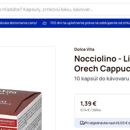
áruka dorovnania ceny!
100 dní na uplatnenie práva na odstúpenie od zml
Dolce Vita
Nocciolino - L
Orech Cappuc
10 kapsúl do kávovar
1,39 €
0,14 €
/ šálka
Pri objednávke nad 49,00 € 