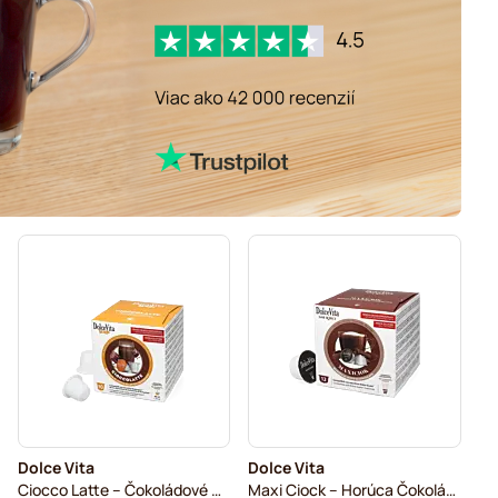
Dolce Vita
Dolce Vita
Ciocco Latte – Čokoládové Mlieko
Maxi Ciock – Horúca Čokoláda