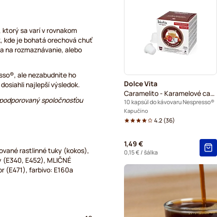
L'OR – kávové kapsuly do k
Segafredo – kávové kapsul
 ktorý sa varí v rovnakom
k, kde je bohatá orechová chuť
Café René – kávové kapsul
na na rozmaznávanie, alebo
Caffè Borbone do kávovaro
sso®, ale nezabudnite ho
Dolce Vita
dosiahli najlepší výsledok.
Gevalia – kávové kapsuly d
Caramelito - Karamelové cappuccino
i podporovaný spoločnosťou
10 kapsúl do kávovaru Nespresso®
Belmio – kávové kapsuly do
Kapučíno
4.2
(
36
)
Friele – kávové kapsuly do
1,49 €
vané rastlinné tuky (kokos),
Garibaldi kávové kapsuly d
0,15 €
/ šálka
ry (E340, E452), MLIČNÉ
r (E471), farbivo: E160a
Tonino Lamborghini – kávov
Do kávovaru Nespresso®