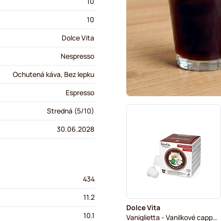
10
10
Dolce Vita
Nespresso
Ochutená káva, Bez lepku
Espresso
Stredná (5/10)
30.06.2028
434
11.2
Dolce Vita
10.1
Vaniglietta - Vanilkové cappuccino