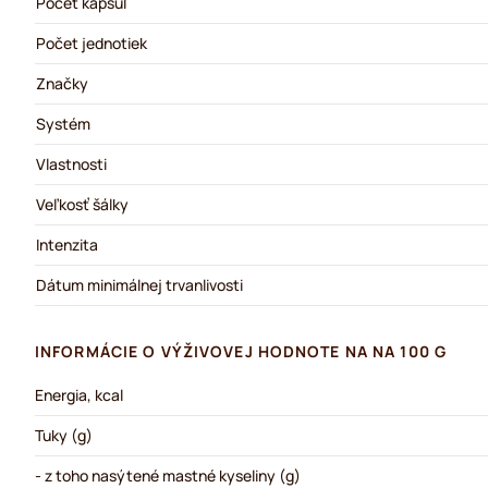
Počet kapsúl
Počet jednotiek
Značky
Systém
Vlastnosti
Veľkosť šálky
Intenzita
Dátum minimálnej trvanlivosti
INFORMÁCIE O VÝŽIVOVEJ HODNOTE NA NA 100 G
Energia, kcal
Tuky (g)
- z toho nasýtené mastné kyseliny (g)