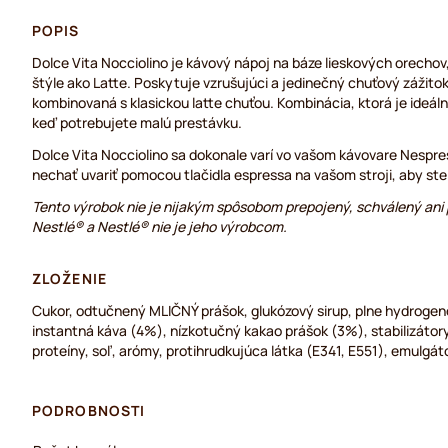
POPIS
Dolce Vita Nocciolino je kávový nápoj na báze lieskových orechov,
štýle ako Latte. Poskytuje vzrušujúci a jedinečný chuťový zážito
kombinovaná s klasickou latte chuťou. Kombinácia, ktorá je ideál
keď potrebujete malú prestávku.
Dolce Vita Nocciolino sa dokonale varí vo vašom kávovare Nespre
nechať uvariť pomocou tlačidla espressa na vašom stroji, aby ste 
Tento výrobok nie je nijakým spôsobom prepojený, schválený an
Nestlé® a Nestlé® nie je jeho výrobcom.
ZLOŽENIE
Cukor, odtučnený MLIČNÝ prášok, glukózový sirup, plne hydrogeno
instantná káva (4%), nízkotučný kakao prášok (3%), stabilizáto
proteíny, soľ, arómy, protihrudkujúca látka (E341, E551), emulgáto
PODROBNOSTI