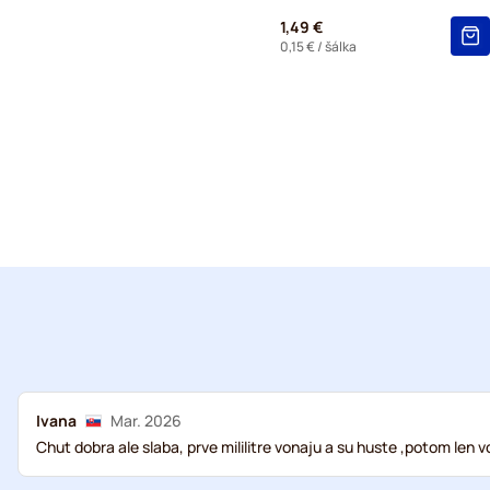
1,49 €
0,15 €
/ šálka
Ivana
Mar. 2026
Chut dobra ale slaba, prve mililitre vonaju a su huste ,potom len