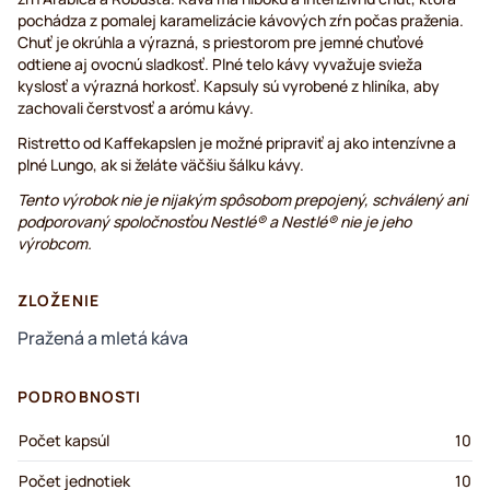
pochádza z pomalej karamelizácie kávových zŕn počas praženia.
Chuť je okrúhla a výrazná, s priestorom pre jemné chuťové
odtiene aj ovocnú sladkosť. Plné telo kávy vyvažuje svieža
kyslosť a výrazná horkosť. Kapsuly sú vyrobené z hliníka, aby
zachovali čerstvosť a arómu kávy.
Ristretto od Kaffekapslen je možné pripraviť aj ako intenzívne a
plné Lungo, ak si želáte väčšiu šálku kávy.
Tento výrobok nie je nijakým spôsobom prepojený, schválený ani
podporovaný spoločnosťou Nestlé® a Nestlé® nie je jeho
výrobcom.
ZLOŽENIE
Pražená a mletá káva
PODROBNOSTI
Počet kapsúl
10
Počet jednotiek
10