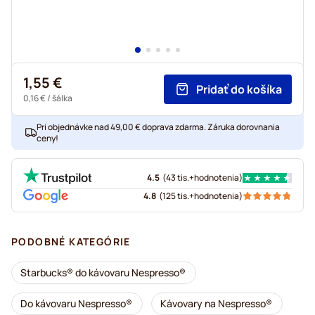
1,55 €
Pridať do košíka
0,16 €
/ šálka
Pri objednávke nad 49,00 € doprava zdarma. Záruka dorovnania
ceny!
4.5
(
43 tis.+
hodnotenia
)
4.8
(
125 tis.+
hodnotenia
)
PODOBNÉ KATEGÓRIE
Starbucks® do kávovaru Nespresso®
Do kávovaru Nespresso®
Kávovary na Nespresso®