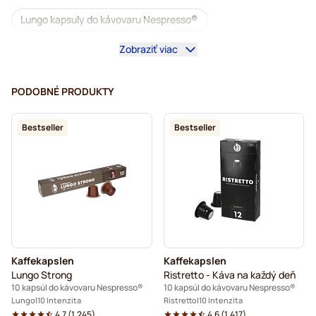
Lungo kapsuly do kávovaru Nespresso®
Zobraziť viac
illy – kávové kapsuly do kávovarov Nespresso®
Café Royal – kávové kapsuly do kávovarov Nespresso®
PODOBNÉ PRODUKTY
Príslušenstvo na Nespresso®
Bestseller
Bestseller
Niečo do kávy pre Nespresso®
Odvápňovanie a údržba pre Nespresso®
L'OR – kávové kapsuly do kávovarov Nespresso®
Segafredo – kávové kapsuly do kávovarov Nespresso®
Kaffekapslen
Kaffekapslen
Café René – kávové kapsuly do kávovarov Nespresso®
Lungo Strong
Ristretto - Káva na každý deň
10 kapsúl do kávovaru Nespresso®
10 kapsúl do kávovaru Nespresso®
Caffè Borbone do kávovarov Nespresso®
Lungo
10 Intenzita
Ristretto
10 Intenzita
4.7
(
1.245
)
4.6
(
1.417
)