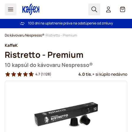
Hľadať
Košík
100 dní na uplatnenie práva na odstúpenie od zmluvy
Pri objednávke nad 49,00 € doprava zdarma
Skip to Content
Do kávovaru Nespresso®
Ristretto - Premium
KaffeK
Ristretto - Premium
10 kapsúl do kávovaru Nespresso®
4.0 tis.
+ si kúpilo nedávno
4.7
(1.128)