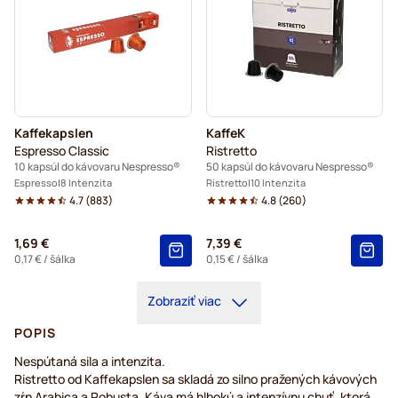
Kaffekapslen
KaffeK
Espresso Classic
Ristretto
10 kapsúl do kávovaru Nespresso®
50 kapsúl do kávovaru Nespresso®
Espresso
8 Intenzita
Ristretto
10 Intenzita
4.7
(
883
)
4.8
(
260
)
1,69 €
7,39 €
0,17 €
/ šálka
0,15 €
/ šálka
Zobraziť viac
POPIS
Nespútaná sila a intenzita.
Ristretto od Kaffekapslen sa skladá zo silno pražených kávových
zŕn Arabica a Robusta. Káva má hlbokú a intenzívnu chuť, ktorá