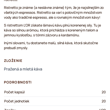
Ristretto je známe (a neslávne známe) tým, že je najsilnejším zo
všetkých espressos. Ristretto sa varí s polovičným množstvom
vody ako tradičné espresso, ale s rovnakým množstvom kávy!
S ristrettom L'OR získate lámavú kávu plnú korenenej sily. Tu je
káva so silnou arómou, ktorá prichádza s koreneným telom a
jemnou kyslosťou, s tónmi zázvoru a kardamónu.
Inými slovami, tu dostanete malú, silná káva, ktorá skutočne
prebudí zmysly.
ZLOŽENIE
Pražená a mletá káva
PODROBNOSTI
Počet kapsúl
20
Počet jednotiek
20