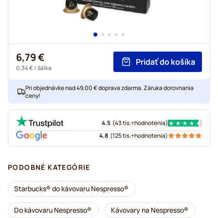
6,79 €
Pridať do košíka
0,34 €
/ šálka
Pri objednávke nad 49,00 € doprava zdarma. Záruka dorovnania
ceny!
4.5
(
43 tis.+
hodnotenia
)
4.8
(
125 tis.+
hodnotenia
)
PODOBNÉ KATEGÓRIE
Starbucks® do kávovaru Nespresso®
Do kávovaru Nespresso®
Kávovary na Nespresso®