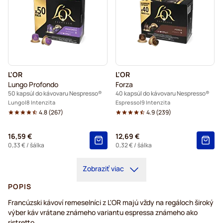
L'OR
L'OR
Lungo Profondo
Forza
50 kapsúl do kávovaru Nespresso®
40 kapsúl do kávovaru Nespresso®
Lungo
8 Intenzita
Espresso
9 Intenzita
4.8
(
267
)
4.9
(
239
)
16,59 €
12,69 €
0,33 €
/ šálka
0,32 €
/ šálka
Zobraziť viac
POPIS
Francúzski kávoví remeselníci z L'OR majú vždy na regáloch široký
výber káv vrátane známeho variantu espressa známeho ako
ristretto.