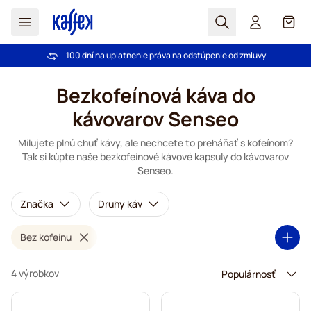
Hľadať
Košík
100 dní na uplatnenie práva na odstúpenie od zmluvy
Pri objednávke nad 49,00 € doprava zdarma
Skip to Content
Bezkofeínová káva do
kávovarov Senseo
Milujete plnú chuť kávy, ale nechcete to preháňať s kofeínom?
Tak si kúpte naše bezkofeínové kávové kapsuly do kávovarov
Senseo.
Značka
Druhy káv
Bez kofeínu
4 výrobkov