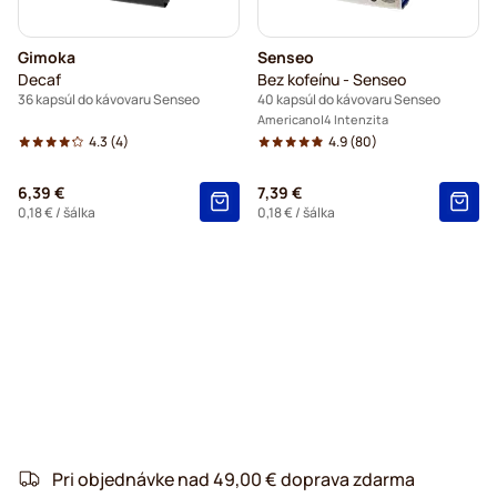
Gimoka
Senseo
Decaf
Bez kofeínu - Senseo
36 kapsúl do kávovaru Senseo
40 kapsúl do kávovaru Senseo
Americano
4 Intenzita
4.3
(4)
4.9
(80)
6,39 €
7,39 €
0,18 €
/ šálka
0,18 €
/ šálka
Pri objednávke nad 49,00 € doprava zdarma