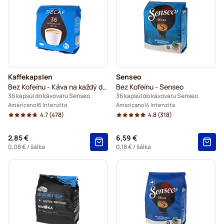
Kaffekapslen
Senseo
Bez Kofeínu - Káva na každý deň
Bez Kofeínu - Senseo
36 kapsúl do kávovaru Senseo
36 kapsúl do kávovaru Senseo
Americano
6 Intenzita
Americano
4 Intenzita
4.7
(478)
4.8
(318)
2,85 €
6,59 €
0,08 €
/ šálka
0,18 €
/ šálka