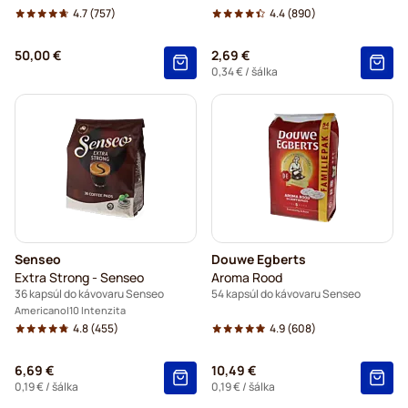
4.7
(757)
4.4
(890)
50,00 €
2,69 €
0,34 €
/ šálka
Senseo
Douwe Egberts
Extra Strong - Senseo
Aroma Rood
36 kapsúl do kávovaru Senseo
54 kapsúl do kávovaru Senseo
Americano
10 Intenzita
4.8
(455)
4.9
(608)
6,69 €
10,49 €
0,19 €
/ šálka
0,19 €
/ šálka