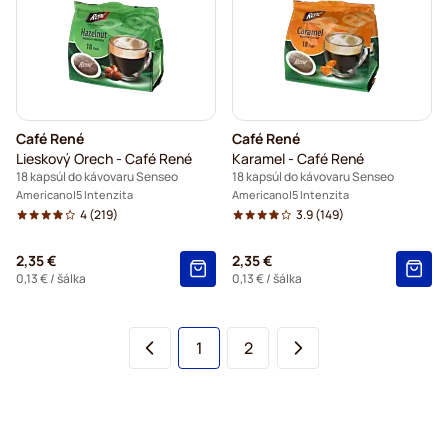
Café René
Café René
Lieskový Orech - Café René
Karamel - Café René
18 kapsúl do kávovaru Senseo
18 kapsúl do kávovaru Senseo
Americano
5 Intenzita
Americano
5 Intenzita
4
(219)
3.9
(149)
2,35 €
2,35 €
0,13 €
/ šálka
0,13 €
/ šálka
You're currently reading page
Page
1
2