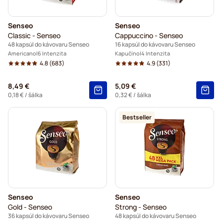
Senseo
Senseo
Classic - Senseo
Cappuccino - Senseo
48 kapsúl do kávovaru Senseo
16 kapsúl do kávovaru Senseo
Americano
6 Intenzita
Kapučíno
4 Intenzita
4.8
(683)
4.9
(331)
8,49 €
5,09 €
0,18 €
/ šálka
0,32 €
/ šálka
Bestseller
Senseo
Senseo
Gold - Senseo
Strong - Senseo
36 kapsúl do kávovaru Senseo
48 kapsúl do kávovaru Senseo