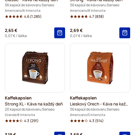
36 kapsúl do kávovaru Senseo
36 kapsúl do kávovaru Senseo
Americano
6 Intenzita
Americano
8 Intenzita
4.6
(1.285)
4.7
(838)
2,65 €
2,69 €
0,07 €
/ šálka
0,07 €
/ šálka
Kaffekapslen
Kaffekapslen
Strong XL - Káva na každý deň
Lieskový Orech - Káva na každý deň
20 kapsúl do kávovaru Senseo
36 kapsúl do kávovaru Senseo
Grande
8 Intenzita
Americano
5 Intenzita
4.3
(291)
4.3
(514)
3,19 €
3,69 €