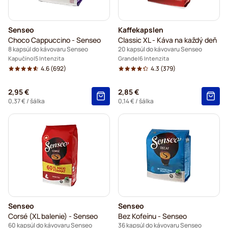
Senseo
Kaffekapslen
Choco Cappuccino - Senseo
Classic XL - Káva na každý deň
8 kapsúl do kávovaru Senseo
20 kapsúl do kávovaru Senseo
Kapučíno
5 Intenzita
Grande
6 Intenzita
4.6
(692)
4.3
(379)
2,95 €
2,85 €
0,37 €
/ šálka
0,14 €
/ šálka
Senseo
Senseo
Corsé (XL balenie) - Senseo
Bez Kofeínu - Senseo
60 kapsúl do kávovaru Senseo
36 kapsúl do kávovaru Senseo