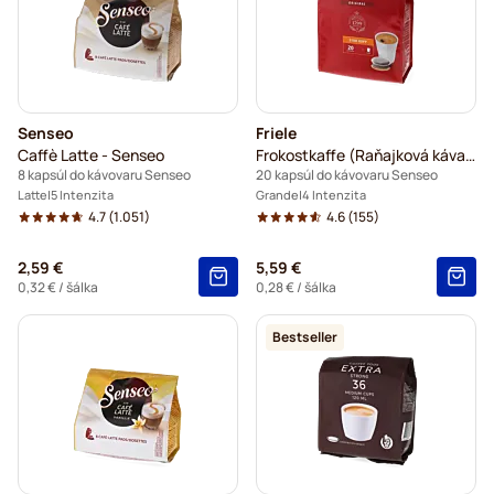
Senseo
Friele
Caffè Latte - Senseo
Frokostkaffe (Raňajková káva) XL - Friele
8 kapsúl do kávovaru Senseo
20 kapsúl do kávovaru Senseo
Latte
5 Intenzita
Grande
4 Intenzita
4.7
(1.051)
4.6
(155)
2,59 €
5,59 €
0,32 €
/ šálka
0,28 €
/ šálka
Bestseller