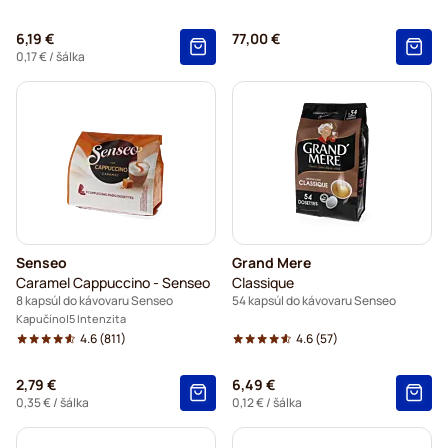
6,19 €
77,00 €
0,17 €
/ šálka
Senseo
Grand Mere
Caramel Cappuccino - Senseo
Classique
8 kapsúl do kávovaru Senseo
54 kapsúl do kávovaru Senseo
Kapučíno
5 Intenzita
4.6
(811)
4.6
(57)
2,79 €
6,49 €
0,35 €
/ šálka
0,12 €
/ šálka