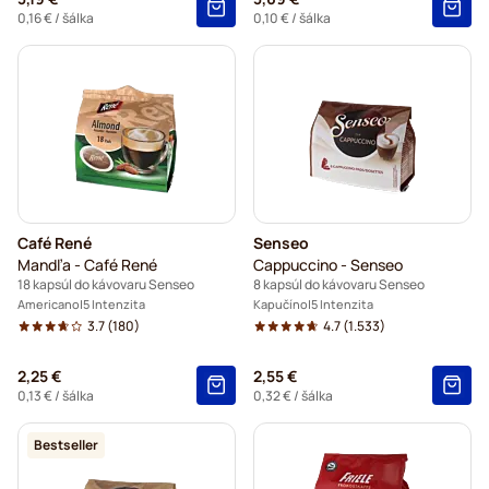
0,16 €
/ šálka
0,10 €
/ šálka
Café René
Senseo
Mandľa - Café René
Cappuccino - Senseo
18 kapsúl do kávovaru Senseo
8 kapsúl do kávovaru Senseo
Americano
5 Intenzita
Kapučíno
5 Intenzita
3.7
(180)
4.7
(1.533)
2,25 €
2,55 €
0,13 €
/ šálka
0,32 €
/ šálka
Bestseller