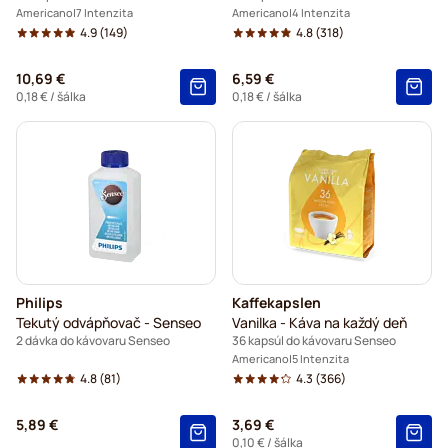
Americano
7 Intenzita
Americano
4 Intenzita
4.9
(149)
4.8
(318)
10,69 €
6,59 €
0,18 €
/ šálka
0,18 €
/ šálka
Philips
Kaffekapslen
Tekutý odvápňovač - Senseo
Vanilka - Káva na každý deň
2 dávka do kávovaru Senseo
36 kapsúl do kávovaru Senseo
Americano
5 Intenzita
4.8
(81)
4.3
(366)
5,89 €
3,69 €
0,10 €
/ šálka