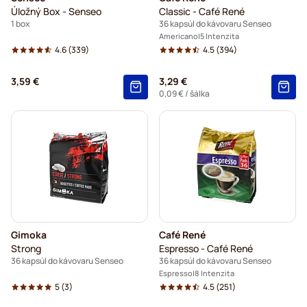
Úložný Box - Senseo
Classic - Café René
1 box
36 kapsúl do kávovaru Senseo
Americano
5 Intenzita
4.6
(339)
4.5
(394)
3,59 €
3,29 €
0,09 €
/ šálka
Gimoka
Café René
Strong
Espresso - Café René
36 kapsúl do kávovaru Senseo
36 kapsúl do kávovaru Senseo
Espresso
8 Intenzita
5
(3)
4.5
(251)