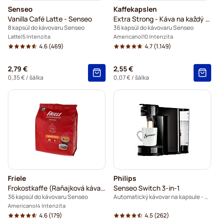
Senseo
Kaffekapslen
Vanilla Café Latte - Senseo
Extra Strong - Káva na každý deň
8 kapsúl do kávovaru Senseo
36 kapsúl do kávovaru Senseo
Latte
5 Intenzita
Americano
10 Intenzita
4.6
(469)
4.7
(1.149)
2,79 €
2,55 €
0,35 €
/ šálka
0,07 €
/ šálka
Friele
Philips
Frokostkaffe (Raňajková káva) - Friele
Senseo Switch 3-in-1
36 kapsúl do kávovaru Senseo
Automatický kávovar na kapsule - Čierny
Americano
4 Intenzita
4.6
(179)
4.5
(262)