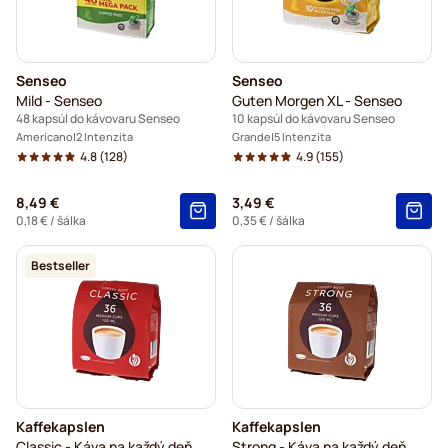
Senseo
Senseo
Mild - Senseo
Guten Morgen XL - Senseo
48 kapsúl do kávovaru Senseo
10 kapsúl do kávovaru Senseo
Americano
2 Intenzita
Grande
5 Intenzita
4.8
(128)
4.9
(155)
8,49 €
3,49 €
0,18 €
/ šálka
0,35 €
/ šálka
Bestseller
Kaffekapslen
Kaffekapslen
Classic - Káva na každý deň
Strong - Káva na každý deň