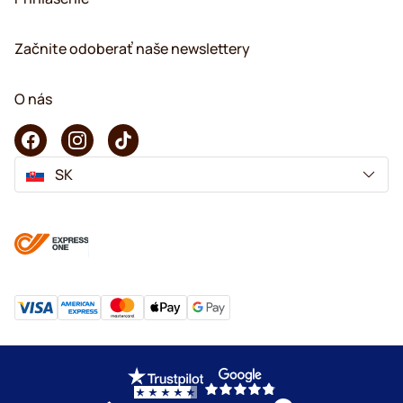
Začnite odoberať naše newslettery
O nás
SK