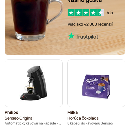
Café René – kávové kapsuly do kávovarov Senseo
Kapsuly do kávovaru Senseo®
Merrild – kávové kapsuly do kávovarov Senseo
Friele – kávové kapsuly do kávovarov Senseo
Marcilla – kávové kapsuly do kávovarov Senseo
Gimoka – kapsuly do kávovarov Senseo
Kapsuly do kávovarov Senseo
Kaffekapslen do kávovaru Senseo®
Senseo kapsuly do kávovarov Senseo
Philips
Milka
Senseo Original
Horúca čokoláda
Automatický kávovar na kapsule - Čierny
8 kapsúl do kávovaru Senseo