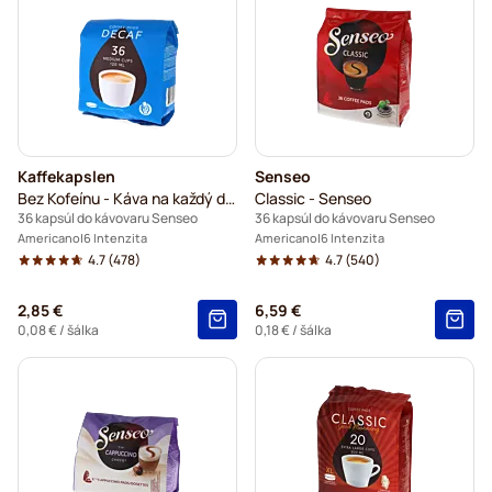
Kaffekapslen
Senseo
Bez Kofeínu - Káva na každý deň
Classic - Senseo
36 kapsúl do kávovaru Senseo
36 kapsúl do kávovaru Senseo
Americano
6 Intenzita
Americano
6 Intenzita
4.7
(478)
4.7
(540)
2,85 €
6,59 €
0,08 €
/ šálka
0,18 €
/ šálka