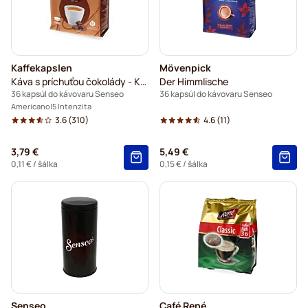
Kaffekapslen
Mövenpick
Káva s príchuťou čokolády - Káva na každý deň
Der Himmlische
36 kapsúl do kávovaru Senseo
36 kapsúl do kávovaru Senseo
Americano
5 Intenzita
3.6
(310)
4.6
(11)
3,79 €
5,49 €
0,11 €
/ šálka
0,15 €
/ šálka
Senseo
Café René