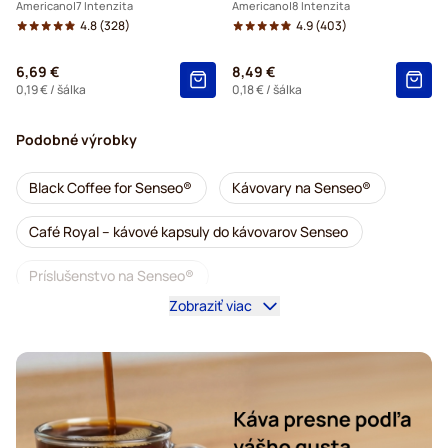
Americano
7 Intenzita
Americano
8 Intenzita
4.8
(328)
4.9
(403)
6,69 €
8,49 €
0,19 €
/ šálka
0,18 €
/ šálka
Podobné výrobky
Black Coffee for Senseo®
Kávovary na Senseo®
Café Royal – kávové kapsuly do kávovarov Senseo
Príslušenstvo na Senseo®
Zobraziť viac
Bezkofeínová káva do kávovarov Senseo
Odvápňovanie a údržba pre Senseo
Segafredo – kávové kapsuly do kávovarov Senseo