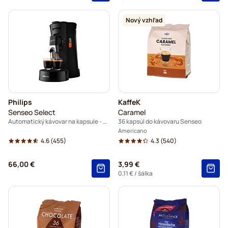
Nový vzhľad
Philips
KaffeK
Senseo Select
Caramel
Automatický kávovar na kapsule - čierny
36 kapsúl do kávovaru Senseo
Americano
4.6
(455)
4.3
(540)
66,00 €
3,99 €
0,11 €
/ šálka