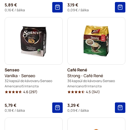
5,89 €
3,19 €
0,16 €
/ šálka
0,09 €
/ šálka
Senseo
Café René
Vanilka - Senseo
Strong - Café René
32 kapsúl do kávovaru Senseo
36 kapsúl do kávovaru Senseo
Americano
5 Intenzita
Americano
9 Intenzita
4.6
(297)
4.5
(341)
5,79 €
3,29 €
0,18 €
/ šálka
0,09 €
/ šálka