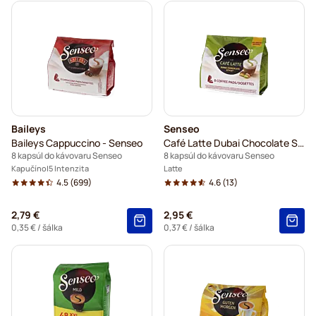
Baileys
Senseo
Baileys Cappuccino - Senseo
Café Latte Dubai Chocolate Style
8 kapsúl do kávovaru Senseo
8 kapsúl do kávovaru Senseo
Kapučíno
5 Intenzita
Latte
4.5
(699)
4.6
(13)
2,79 €
2,95 €
0,35 €
/ šálka
0,37 €
/ šálka