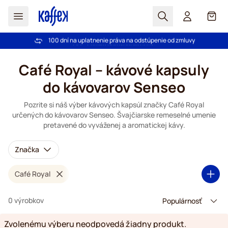
Hľadať
Košík
100 dní na uplatnenie práva na odstúpenie od zmluvy
Pri objednávke nad 49,00 € doprava zdarma
Skip to Content
Café Royal – kávové kapsuly
do kávovarov Senseo
Pozrite si náš výber kávových kapsúl značky Café Royal
určených do kávovarov Senseo. Švajčiarske remeselné umenie
pretavené do vyváženej a aromatickej kávy.
Značka
Café Royal
0 výrobkov
Zvolenému výberu neodpovedá žiadny produkt.