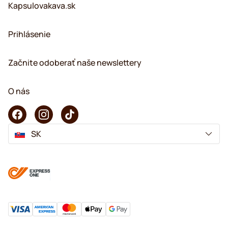
Kapsulovakava.sk
Prihlásenie
Začnite odoberať naše newslettery
O nás
SK