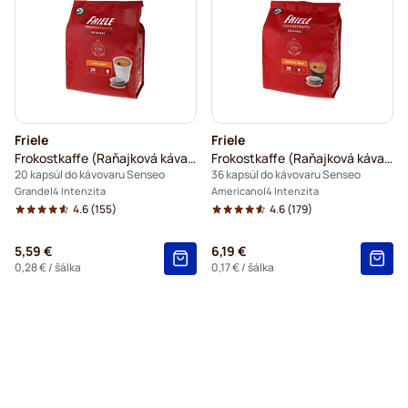
Friele
Friele
Frokostkaffe (Raňajková káva) XL - Friele
Frokostkaffe (Raňajková káva) - Friele
20 kapsúl do kávovaru Senseo
36 kapsúl do kávovaru Senseo
Grande
4 Intenzita
Americano
4 Intenzita
4.6
(155)
4.6
(179)
5,59 €
6,19 €
0,28 €
/ šálka
0,17 €
/ šálka