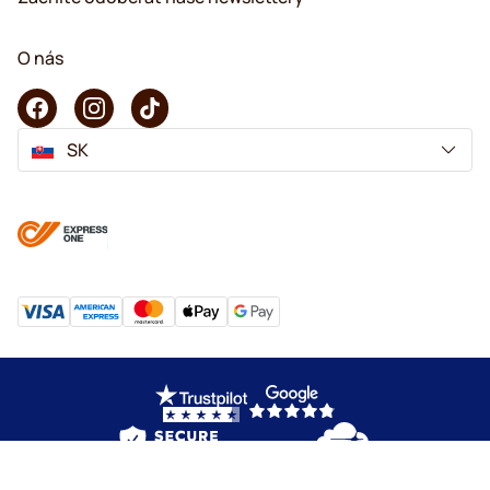
O nás
SK