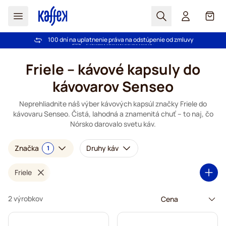
Hľadať
Košík
Dôveruje nám už viac ako 2 000 000 zákazníkov
100 dní na uplatnenie práva na odstúpenie od zmluvy
Pri objednávke nad 49,00 € doprava zdarma
Záruka dorovnania ceny!
Skip to Content
Friele – kávové kapsuly do
kávovarov Senseo
Neprehliadnite náš výber kávových kapsúl značky Friele do
kávovaru Senseo. Čistá, lahodná a znamenitá chuť – to naj, čo
Nórsko darovalo svetu káv.
Značka
Druhy káv
1
Friele
2 výrobkov