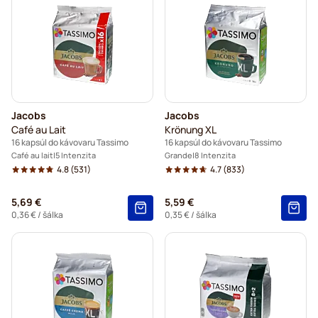
Jacobs
Jacobs
Café au Lait
Krönung XL
16 kapsúl do kávovaru Tassimo
16 kapsúl do kávovaru Tassimo
Café au lait
5 Intenzita
Grande
8 Intenzita
4.8
(531)
4.7
(833)
5,69 €
5,59 €
0,36 €
/ šálka
0,35 €
/ šálka