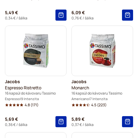
5,49 €
6,09 €
0,34 €
/ šálka
0,76 €
/ šálka
Jacobs
Jacobs
Espresso Ristretto
Monarch
16 kapsúl do kávovaru Tassimo
16 kapsúl do kávovaru Tassimo
Espresso
9 Intenzita
Americano
7 Intenzita
4.8
(171)
4.5
(223)
5,69 €
5,89 €
0,36 €
/ šálka
0,37 €
/ šálka