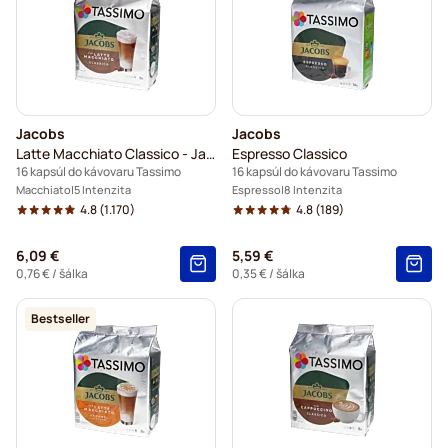
Jacobs
Jacobs
Latte Macchiato Classico - Jacobs
Espresso Classico
16 kapsúl do kávovaru Tassimo
16 kapsúl do kávovaru Tassimo
Macchiato
5 Intenzita
Espresso
8 Intenzita
4.8
(1.170)
4.8
(189)
6,09 €
5,59 €
0,76 €
/ šálka
0,35 €
/ šálka
Bestseller