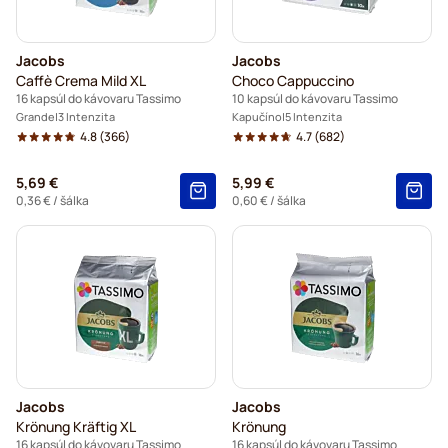
Jacobs
Jacobs
Caffè Crema Mild XL
Choco Cappuccino
16 kapsúl do kávovaru Tassimo
10 kapsúl do kávovaru Tassimo
Grande
3 Intenzita
Kapučíno
5 Intenzita
4.8
(366)
4.7
(682)
5,69 €
5,99 €
0,36 €
/ šálka
0,60 €
/ šálka
Jacobs
Jacobs
Krönung Kräftig XL
Krönung
16 kapsúl do kávovaru Tassimo
16 kapsúl do kávovaru Tassimo