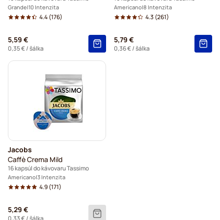
Grande
10 Intenzita
Americano
8 Intenzita
4.4
(176)
4.3
(261)
5,59 €
5,79 €
0,35 €
/ šálka
0,36 €
/ šálka
Jacobs
Caffè Crema Mild
16 kapsúl do kávovaru Tassimo
Americano
3 Intenzita
4.9
(171)
5,29 €
0,33 €
/ šálka