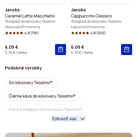
Jacobs
Jacobs
Caramel Latte Macchiato
Cappuccino Classico
16 kapsúl do kávovaru Tassimo
16 kapsúl do kávovaru Tassimo
Macchiato
5 Intenzita
Kapučíno
5 Intenzita
4.9
(791)
4.8
(555)
6,09 €
6,09 €
0,76 €
/ šálka
0,76 €
/ šálka
Podobné výrobky
Do kávovaru Tassimo®
Čierna káva do kávovaru Tassimo®
Káva s mliekom do kávovaru Tassimo®
Zobraziť viac
Kávovary na Tassimo®
Príslušenstvo na Tassimo®
Bezkofeínová káva do kávovarov Tassimo