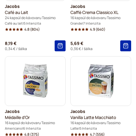
Jacobs
Jacobs
Café au Lait
Caffè Crema Classico XL
24 kapsúl do kávovaru Tassimo
16 kapsúl do kávovaru Tassimo
Café au lait
5 Intenzita
Grande
7 Intenzita
4.8
(804)
4.9
(640)
8,19 €
5,69 €
0,34 €
/ šálka
0,36 €
/ šálka
Jacobs
Jacobs
Médaille d'Or
Vanilla Latte Macchiato
16 kapsúl do kávovaru Tassimo
16 kapsúl do kávovaru Tassimo
Americano
6 Intenzita
Latte
5 Intenzita
4.8
(375)
4.7
(556)