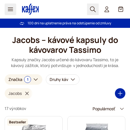
Hľadať
Košík
100 dní na uplatnenie práva na odstúpenie od zmluvy
Pri objednávke nad 49,00 € doprava zdarma
Skip to Content
Jacobs – kávové kapsuly do
kávovarov Tassimo
Kapsuly značky Jacobs určené do kávovaru Tassimo, to je
kávový zážitok, ktorý potvrdzuje: v jednoduchosti je krása.
Značka
Druhy káv
1
Jacobs
17 výrobkov
Bestseller