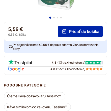
5,59 €
Pridať do košíka
0,35 €
/ šálka
Pri objednávke nad 49,00 € doprava zdarma. Záruka dorovnania
ceny!
4.5
(
43 tis.+
hodnotenia
)
4.8
(
125 tis.+
hodnotenia
)
PODOBNÉ KATEGÓRIE
Čierna káva do kávovaru Tassimo®
Káva s mliekom do kávovaru Tassimo®