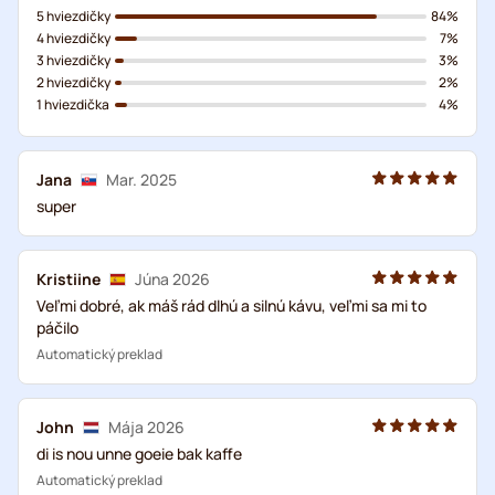
5 hviezdičky
84%
4 hviezdičky
7%
3 hviezdičky
3%
2 hviezdičky
2%
1 hviezdička
4%
Jana
Mar. 2025
super
Kristiine
Júna 2026
Veľmi dobré, ak máš rád dlhú a silnú kávu, veľmi sa mi to
páčilo
Automatický preklad
John
Mája 2026
di is nou unne goeie bak kaffe
Automatický preklad