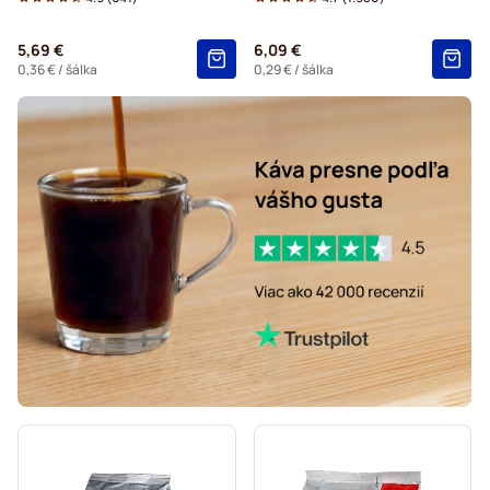
Čokoláda a čaj do kávovaru Tassimo®
5,69 €
6,09 €
Gevalia – kapsuly do kávovarov Tassimo
0,36 €
/ šálka
0,29 €
/ šálka