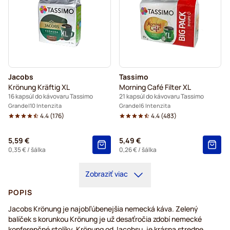
Jacobs
Tassimo
Krönung Kräftig XL
Morning Café Filter XL
16 kapsúl do kávovaru Tassimo
21 kapsúl do kávovaru Tassimo
Grande
10 Intenzita
Grande
6 Intenzita
4.4
(
176
)
4.4
(
483
)
5,59 €
5,49 €
0,35 €
/ šálka
0,26 €
/ šálka
Zobraziť viac
POPIS
Jacobs Krönung je najobľúbenejšia nemecká káva. Zelený
balíček s korunkou Krönung je už desaťročia zdobí nemecké
konferenčné stolíky. Krönung od Jacobsu, je krásna stredne