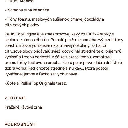
• 100% Arabica
• Stredne silná intenzita
• Tóny toastu, maslových sušienok, tmavej čokolády a
citrusových plodov
Pellini Top Originale je zmes zrnkovej kávy zo 100% Arabiky s
teplou a známou chuťou. Pomalé praženie pomáha zvýrazniť tóny
toastu, maslových sušienok a tmavej čokolády, zatiaľ čo
citrusové plody pridávajú svieži dotyk. Má stredné telo, príjemnú
kyslosť a trochu horkosti. V šálke získate jemnú, zamatovú
cremu farby lieskového orecha, ktorá po príprave dobre drží. Je to
dobrá voľba, keď chcete stredne silnú kávu, ktorá pôsobí
vyvážene, jemne a ľahko sa vychutnáva.
Kúpte si Pellini Top Originale teraz.
ZLOŽENIE
Pražené kávové zrná
PODROBNOSTI