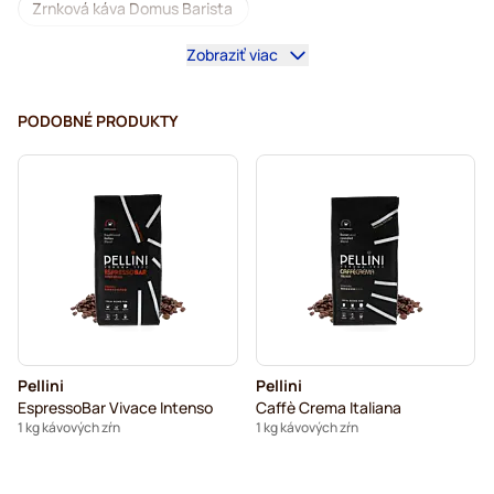
Zrnková káva Domus Barista
Zobraziť viac
Kávovary na zrnkovú kávu
Bezkofeínová zrnková káva
L'OR – zrnková káva
PODOBNÉ PRODUKTY
Segafredo – zrnková káva
Caffè Borbone – zrnková káva
Merrild – zrnková káva
Garibaldi zrnková káva
Tonino Lamborghini – zrnková káva
Gimoka – zrnková káva
Zrnková káva Kaffekapslen
Pellini
Pellini
Delonghi – zrnkové kávy na espresso
EspressoBar Vivace Intenso
Caffè Crema Italiana
1 kg kávových zŕn
1 kg kávových zŕn