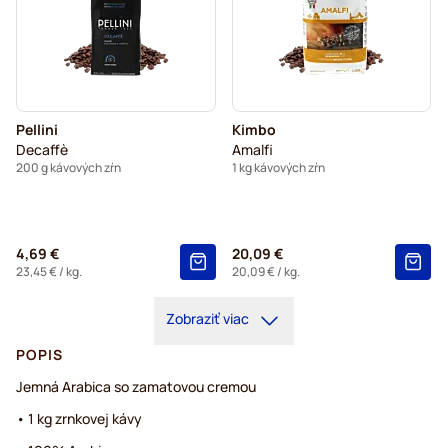
Pellini
Kimbo
Decaffè
Amalfi
200 g kávových zŕn
1 kg kávových zŕn
4,69 €
20,09 €
23,45 €
/ kg.
20,09 €
/ kg.
Zobraziť viac
POPIS
Jemná Arabica so zamatovou cremou
• 1 kg zrnkovej kávy