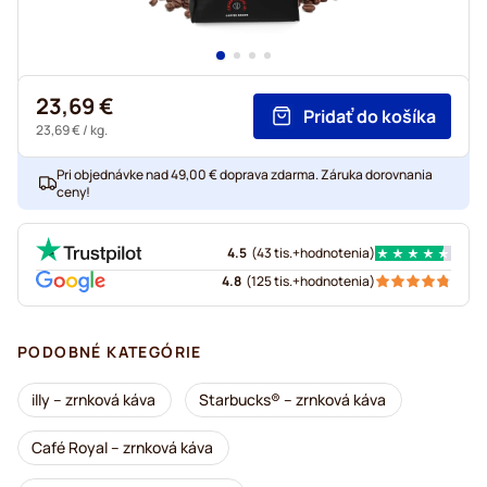
23,69 €
Pridať do košíka
23,69 €
/ kg.
Pri objednávke nad 49,00 € doprava zdarma. Záruka dorovnania
ceny!
4.5
(
43 tis.+
hodnotenia
)
4.8
(
125 tis.+
hodnotenia
)
PODOBNÉ KATEGÓRIE
illy – zrnková káva
Starbucks® – zrnková káva
Café Royal – zrnková káva