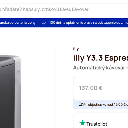
áruka dorovnania ceny!
100 dní na uplatnenie práva na odstúpenie od zml
illy
illy Y3.3 Espr
Automatický kávovar n
137,00 €
Pri objednávke nad 49,00 € 