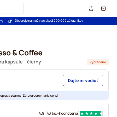
Košík
uvy
Dôveruje nám už viac ako 2 000 000 zákazníkov
esso & Coffee
a kapsule - čierny
Vypredané
Dajte mi vedieť
doprava zdarma. Záruka dorovnania ceny!
4.5
(
43 tis.+
hodnotenia
)