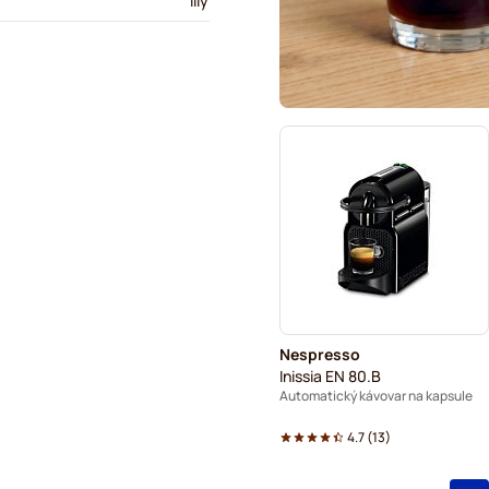
illy
Nespresso
Inissia EN 80.B
Automatický kávovar na kapsule
4.7
(
13
)