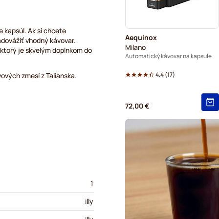
e kapsúl. Ak si chcete
Aequinox
zadovážiť vhodný kávovar.
Milano
 ktorý je skvelým doplnkom do
Automatický kávovar na kapsule
4.4
(
17
)
vových zmesí z Talianska.
72,00 €
1
illy