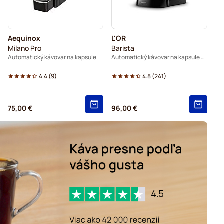
Aequinox
L'OR
Milano Pro
Barista
Automatický kávovar na kapsule
Automatický kávovar na kapsule - Čierny
4.4
(
9
)
4.8
(
241
)
75,00 €
96,00 €