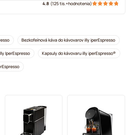
4.8
(
125 tis.+
hodnotenia
)
presso
Bezkofeínová káva do kávovarov illy iperEspresso
lly IperEspresso
Kapsuly do kávovaru illy iperEspresso®
perEspresso