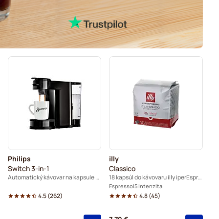
Philips
illy
Switch 3-in-1
Classico
Automatický kávovar na kapsule - Čierny
18 kapsúl do kávovaru illy iperEspresso
Espresso
5 Intenzita
4.5
(
262
)
4.8
(
45
)