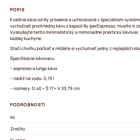
POPIS
Kvalitná káva od illy je balená a uchovávaná v špeciálnom systém
vychutnať prvotriednu kávu z kapsúl illy iperEspresso, musíte si 
Vyskúšajte tento minimalistický a mimoriadne praktický kávovar,
každej kuchyne.
Stačí chvíľku počkať a môžete si vychutnať jedny z najlepších ká
Špecifikácie kávovaru:
– espresso a lungo káva
– nádrž na vodu: 0,75 l
– rozmery: D 40 × Š 17 × V 33,79 cm
PODROBNOSTI
ks.
Značky