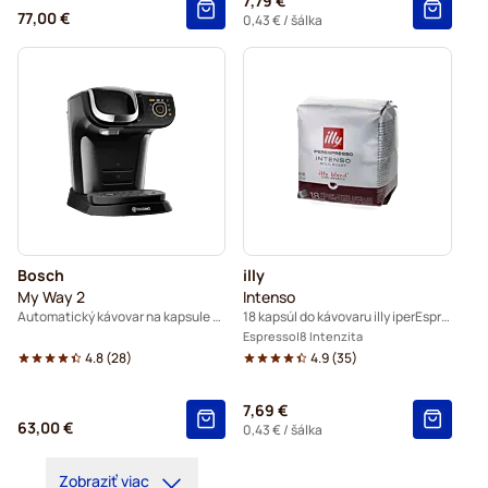
7,79 €
77,00 €
0,43 €
/ šálka
Bosch
illy
My Way 2
Intenso
Automatický kávovar na kapsule - Čierny
18 kapsúl do kávovaru illy iperEspresso
Espresso
8 Intenzita
4.8
(
28
)
4.9
(
35
)
7,69 €
63,00 €
0,43 €
/ šálka
Zobraziť viac