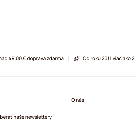
 nad 49,00 € doprava zdarma
Od roku 2011 viac ako 
O nás
berať naše newslettery