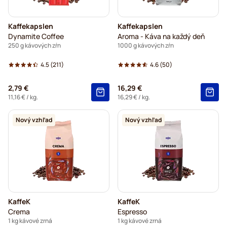
Kaffekapslen
Kaffekapslen
Dynamite Coffee
Aroma - Káva na každý deň
250 g kávových zŕn
1000 g kávových zŕn
4.5
(211)
4.6
(50)
2,79 €
16,29 €
11,16 €
/ kg.
16,29 €
/ kg.
Nový vzhľad
Nový vzhľad
KaffeK
KaffeK
Crema
Espresso
1 kg kávové zrná
1 kg kávové zrná