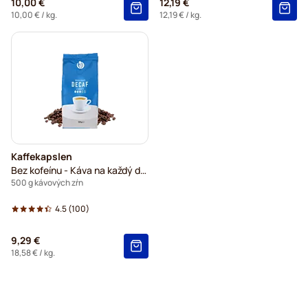
10,00 €
12,19 €
10,00 €
/ kg.
12,19 €
/ kg.
Kaffekapslen
Bez kofeínu - Káva na každý deň
500 g kávových zŕn
4.5
(100)
9,29 €
18,58 €
/ kg.