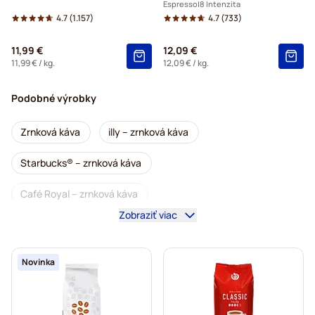
Espresso
8 Intenzita
4.7
(1.157)
4.7
(733)
11,99 €
12,09 €
11,99 €
/ kg.
12,09 €
/ kg.
Podobné výrobky
Zrnková káva
illy – zrnková káva
Starbucks® – zrnková káva
Café Royal – zrnková káva
Zobraziť viac
Zrnková káva Domus Barista
Kávovary na zrnkovú kávu
Novinka
Bezkofeínová zrnková káva
L'OR – zrnková káva