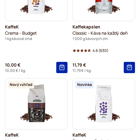
Segafredo – zrnková káva
Caffè Borbone – zrnková káva
Merrild – zrnková káva
KaffeK
Kaffekapslen
Garibaldi zrnková káva
Crema - Budget
Classic - Káva na každý deň
1 kg kávové zrná
1 000 g kávových zŕn
Tonino Lamborghini – zrnková káva
4.6
(630)
Gimoka – zrnková káva
10,00 €
11,79 €
Delonghi – zrnkové kávy na espresso
10,00 €
/ kg.
11,79 €
/ kg.
Nový vzhľad
Novinka
KaffeK
KaffeK