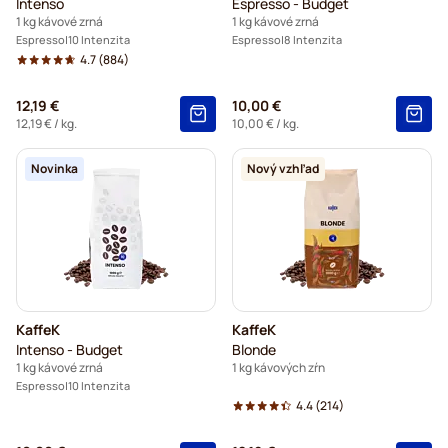
Intenso
Espresso - Budget
1 kg kávové zrná
1 kg kávové zrná
Espresso
10 Intenzita
Espresso
8 Intenzita
4.7
(884)
12,19 €
10,00 €
12,19 €
/ kg.
10,00 €
/ kg.
Novinka
Nový vzhľad
KaffeK
KaffeK
Intenso - Budget
Blonde
1 kg kávové zrná
1 kg kávových zŕn
Espresso
10 Intenzita
4.4
(214)