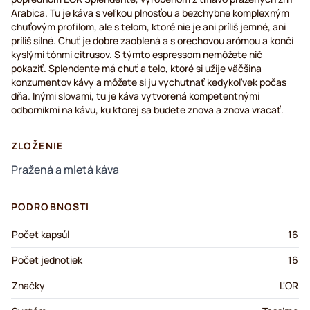
Arabica. Tu je káva s veľkou plnosťou a bezchybne komplexným
chuťovým profilom, ale s telom, ktoré nie je ani príliš jemné, ani
príliš silné. Chuť je dobre zaoblená a s orechovou arómou a končí
kyslými tónmi citrusov. S týmto espressom nemôžete nič
pokaziť. Splendente má chuť a telo, ktoré si užije väčšina
konzumentov kávy a môžete si ju vychutnať kedykoľvek počas
dňa. Inými slovami, tu je káva vytvorená kompetentnými
odborníkmi na kávu, ku ktorej sa budete znova a znova vracať.
ZLOŽENIE
Pražená a mletá káva
PODROBNOSTI
Počet kapsúl
16
Počet jednotiek
16
Značky
L'OR