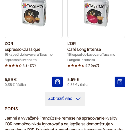
L'OR
L'OR
Espresso Classique
Café Long Intense
16 kapsúl do kávovaru Tassimo
16 kapsúl do kávovaru Tassimo
Espresso
8 Intenzita
Lungo
8 Intenzita
4.8
(
177
)
4.7
(
447
)
5,59 €
5,59 €
0,35 €
/ šálka
0,35 €
/ šálka
Zobraziť viac
POPIS
Jemné a vyvážené Francúzske remeselné spracovanie kvality
L'OR nemožno nikdy ignorovať a najlepšie sa demonštruje v
poprednom L'OR Splendente, vyrobenom z tmavo pražených zŕn