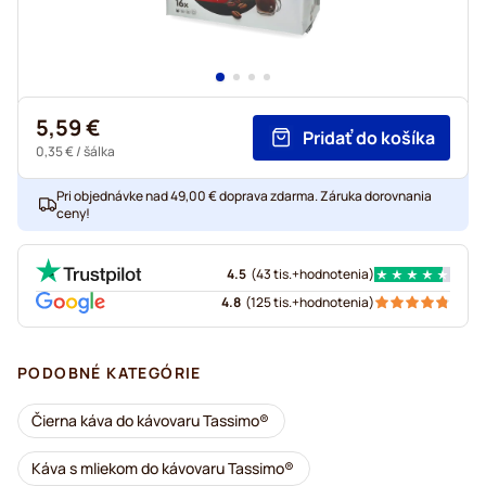
5,59 €
Pridať do košíka
0,35 €
/ šálka
Pri objednávke nad 49,00 € doprava zdarma. Záruka dorovnania
ceny!
4.5
(
43 tis.+
hodnotenia
)
4.8
(
125 tis.+
hodnotenia
)
PODOBNÉ KATEGÓRIE
Čierna káva do kávovaru Tassimo®
Káva s mliekom do kávovaru Tassimo®