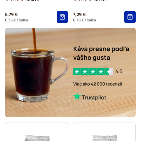
Čokoláda a čaj do kávovaru Tassimo®
5,79 €
7,29 €
Gevalia – kapsuly do kávovarov Tassimo
0,36 €
/ šálka
0,46 €
/ šálka