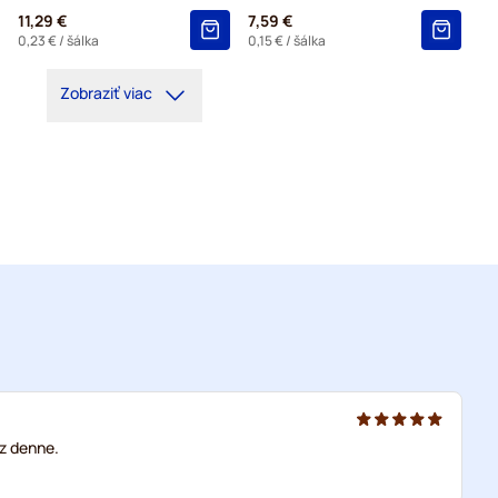
11,29 €
7,59 €
0,23 €
/ šálka
0,15 €
/ šálka
Zobraziť viac
z denne.