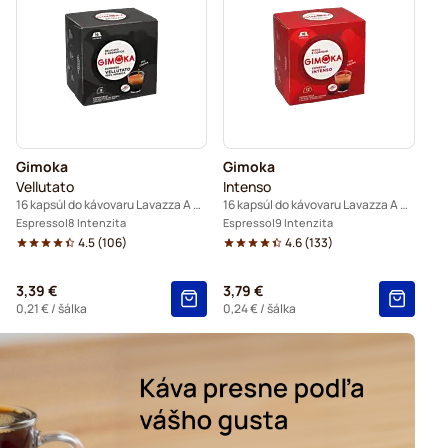
za A Modo Mio®
Gimoka
Gimoka
Vellutato
Intenso
16 kapsúl do kávovaru Lavazza A Modo Mio
16 kapsúl do kávovaru Lavazza A Modo Mio
Espresso
8 Intenzita
Espresso
9 Intenzita
4.5
(
106
)
4.6
(
133
)
3,39 €
3,79 €
0,21 €
/ šálka
0,24 €
/ šálka