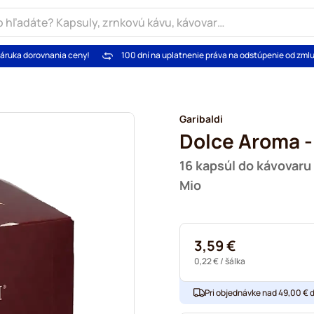
áruka dorovnania ceny!
100 dní na uplatnenie práva na odstúpenie od zml
Garibaldi
Dolce Aroma -
16 kapsúl do kávovaru
Mio
3,59 €
0,22 €
/ šálka
Pri objednávke nad 49,00 € 