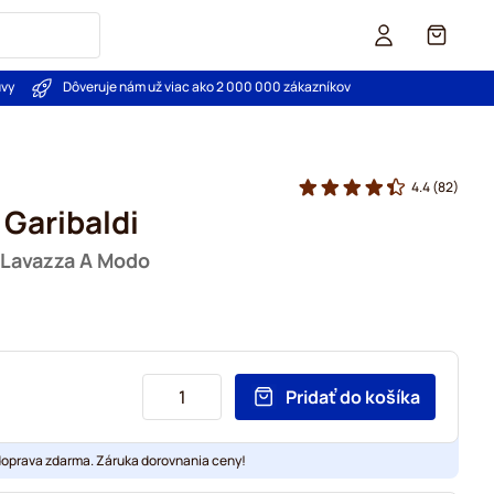
Košík
uvy
Dôveruje nám už viac ako 2 000 000 zákazníkov
4.4
(82)
 Garibaldi
 Lavazza A Modo
Pridať do košíka
doprava zdarma. Záruka dorovnania ceny!