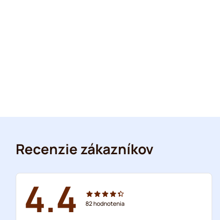
Recenzie zákazníkov
4.4
82
hodnotenia