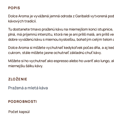
POPIS
Dolce Aroma je vyvážená jemná odroda z Garibaldi vytvorená podľ
kávových tradícií.
Tu dostanete tmavo praženú kávu na miernejšom konci stupnice, t
plná, má príjemnú intenzitu, ktorá nie je ani príliš malá, ani príliš 
dobre vyváženú kávu s miernou kyslosťou, bohatým celým telom 
Dolce Aroma si môžete vychutnať kedykoľvek počas dňa, a aj keď
cukrom, stále môžete jasne ochutnať základnú chuť kávy.
Môžete si ho vychutnať ako espresso alebo ho uvariť ako lungo, a
miernejšiu šálku kávy.
ZLOŽENIE
Pražená a mletá káva
PODROBNOSTI
Počet kapsúl