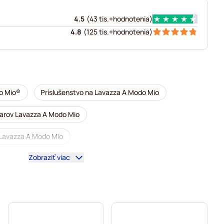
4.5
(
43 tis.+
hodnotenia
)
4.8
(
125 tis.+
hodnotenia
)
o Mio®
Príslušenstvo na Lavazza A Modo Mio
varov Lavazza A Modo Mio
 Lavazza A Modo Mio
Zobraziť viac
v Lavazza A Modo Mio
vovarov Lavazza A Modo Mio
rov Lavazza A Modo Mio