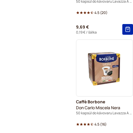
50 kapsúl do kávovaru Lavazza A Modo Mio
4.5
(
20
)
9,69 €
0,19 €
/ šálka
Caffè Borbone
Don Carlo Miscela Nera
50 kapsúl do kávovaru Lavazza A Modo Mio
4.5
(
16
)