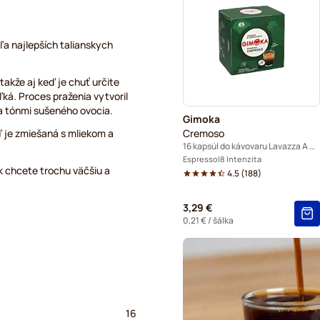
Kapsuly do kávovaru Lavaz
a najlepších talianskych
akže aj keď je chuť určite
veľká. Proces praženia vytvoril
a tónmi sušeného ovocia.
Gimoka
 je zmiešaná s mliekom a
Cremoso
16 kapsúl do kávovaru Lavazza A Modo Mio
Espresso
8 Intenzita
k chcete trochu väčšiu a
4.5
(
188
)
3,29 €
0,21 €
/ šálka
16