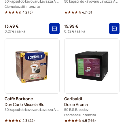
50 kapsúl do kávovaru Lavazza A Modo Mio
50 kapsúl do kávovaru Lavazza A Modo Mio
Čierna káva
8 Intenzita
4.2
(
5
)
4.7
(
3
)
13,49 €
15,99 €
0,27 €
/ šálka
0,32 €
/ šálka
Caffè Borbone
Garibaldi
Don Carlo Miscela Blu
Dolce Aroma
50 kapsúl do kávovaru Lavazza A Modo Mio
50 E.S.E. podov
Espresso
6 Intenzita
4.3
(
22
)
4.6
(
166
)