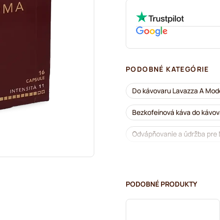
PODOBNÉ KATEGÓRIE
Do kávovaru Lavazza A Mod
Bezkofeínová káva do kávo
Odvápňovanie a údržba pre
Caffè Borbone do kávovaro
Dolce Vita – kapsuly do ká
PODOBNÉ PRODUKTY
Gimoka – kapsuly do kávova