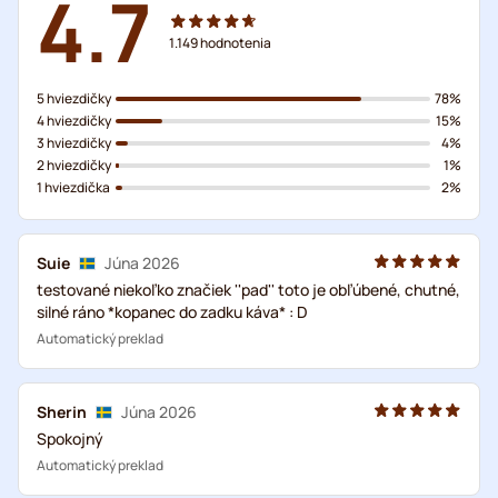
4.7
1.149
hodnotenia
5 hviezdičky
78%
4 hviezdičky
15%
3 hviezdičky
4%
2 hviezdičky
1%
1 hviezdička
2%
Suie
Júna 2026
testované niekoľko značiek ''pad'' toto je obľúbené, chutné,
silné ráno *kopanec do zadku káva* : D
Automatický preklad
Sherin
Júna 2026
Spokojný
Automatický preklad