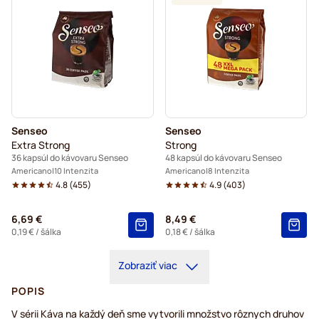
Senseo
Senseo
Extra Strong
Strong
36 kapsúl do kávovaru Senseo
48 kapsúl do kávovaru Senseo
Americano
10 Intenzita
Americano
8 Intenzita
4.8
(
455
)
4.9
(
403
)
6,69 €
8,49 €
0,19 €
/ šálka
0,18 €
/ šálka
Zobraziť viac
POPIS
V sérii Káva na každý deň sme vytvorili množstvo rôznych druhov