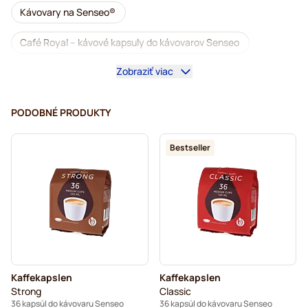
Kávovary na Senseo®
Café Royal – kávové kapsuly do kávovarov Senseo
Zobraziť viac
Príslušenstvo na Senseo®
Bezkofeínová káva do kávovarov Senseo
PODOBNÉ PRODUKTY
Odvápňovanie a údržba pre Senseo
Bestseller
Segafredo – kávové kapsuly do kávovarov Senseo
Café René – kávové kapsuly do kávovarov Senseo
Kapsuly do kávovaru Senseo®
Merrild – kávové kapsuly do kávovarov Senseo
Kaffekapslen
Kaffekapslen
Friele – kávové kapsuly do kávovarov Senseo
Strong
Classic
36 kapsúl do kávovaru Senseo
36 kapsúl do kávovaru Senseo