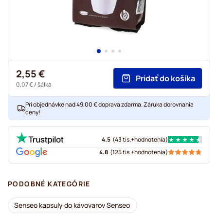
2,55 €
Pridať do košíka
0,07 €
/ šálka
Pri objednávke nad 49,00 € doprava zdarma. Záruka dorovnania
ceny!
4.5
(
43 tis.+
hodnotenia
)
4.8
(
125 tis.+
hodnotenia
)
PODOBNÉ KATEGÓRIE
Senseo kapsuly do kávovarov Senseo