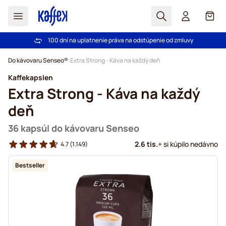
Hľadať
Košík
100 dní na uplatnenie práva na odstúpenie od zmluvy
Pri objednávke nad 49,00 € doprava zdarma
Skip to Content
Do kávovaru Senseo®
Extra Strong - Káva na každý deň
Kaffekapslen
Extra Strong - Káva na každý
deň
36 kapsúl do kávovaru Senseo
2.6 tis.
+ si kúpilo nedávno
4.7
(1.149)
Bestseller