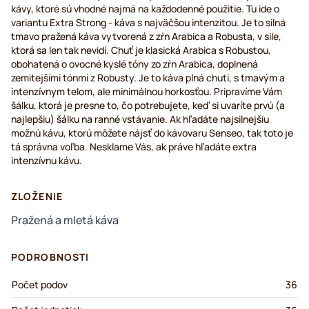
kávy, ktoré sú vhodné najmä na každodenné použitie. Tu ide o
variantu Extra Strong - káva s najväčšou intenzitou. Je to silná
tmavo pražená káva vytvorená z zŕn Arabica a Robusta, v sile,
ktorá sa len tak nevidí. Chuť je klasická Arabica s Robustou,
obohatená o ovocné kyslé tóny zo zŕn Arabica, doplnená
zemitejšími tónmi z Robusty. Je to káva plná chuti, s tmavým a
intenzívnym telom, ale minimálnou horkosťou. Pripravíme Vám
šálku, ktorá je presne to, čo potrebujete, keď si uvaríte prvú (a
najlepšiu) šálku na ranné vstávanie. Ak hľadáte najsilnejšiu
možnú kávu, ktorú môžete nájsť do kávovaru Senseo, tak toto je
tá správna voľba. Nesklame Vás, ak práve hľadáte extra
intenzívnu kávu.
ZLOŽENIE
Pražená a mletá káva
PODROBNOSTI
Počet podov
36