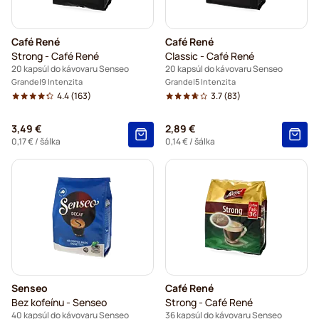
Café René
Café René
Strong - Café René
Classic - Café René
20 kapsúl do kávovaru Senseo
20 kapsúl do kávovaru Senseo
Grande
9 Intenzita
Grande
5 Intenzita
4.4
(163)
3.7
(83)
3,49 €
2,89 €
0,17 €
/ šálka
0,14 €
/ šálka
Senseo
Café René
Bez kofeínu - Senseo
Strong - Café René
40 kapsúl do kávovaru Senseo
36 kapsúl do kávovaru Senseo