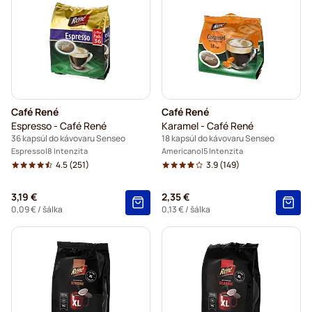
Café René
Café René
Espresso - Café René
Karamel - Café René
36 kapsúl do kávovaru Senseo
18 kapsúl do kávovaru Senseo
Espresso
8 Intenzita
Americano
5 Intenzita
4.5
(251)
3.9
(149)
3,19 €
2,35 €
0,09 €
/ šálka
0,13 €
/ šálka