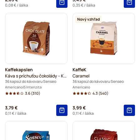
0,08 €
/ šálka
0,35 €
/ šálka
Nový vzhľad
Kaffekapslen
KaffeK
Káva s príchuťou čokolády - Káva na každý deň
Caramel
36 kapsúl do kávovaru Senseo
36 kapsúl do kávovaru Senseo
Americano
5 Intenzita
Americano
3.6
(310)
4.3
(540)
3,79 €
3,99 €
0,11 €
/ šálka
0,11 €
/ šálka