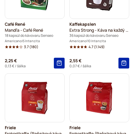
Café René
Kaffekapslen
Mandľa - Café René
Extra Strong - Káva na každý deň
18 kapsúl do kávovaru Senseo
36 kapsúl do kávovaru Senseo
Americano
5 Intenzita
Americano
10 Intenzita
3.7
(180)
4.7
(1.149)
2,25 €
2,55 €
0,13 €
/ šálka
0,07 €
/ šálka
Friele
Friele
Frokostkaffe (Raňajková káva) XL - Friele
Frokostkaffe (Raňajková káva) - Friele