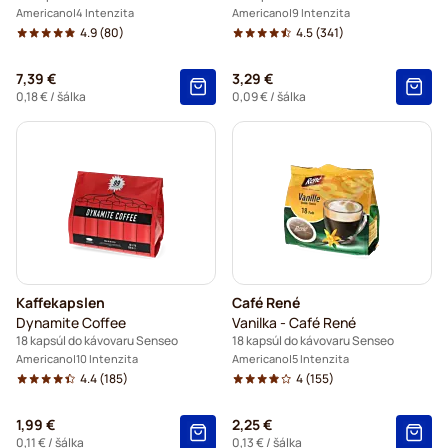
Americano
4 Intenzita
Americano
9 Intenzita
4.9
(80)
4.5
(341)
7,39 €
3,29 €
0,18 €
/ šálka
0,09 €
/ šálka
Kaffekapslen
Café René
Dynamite Coffee
Vanilka - Café René
18 kapsúl do kávovaru Senseo
18 kapsúl do kávovaru Senseo
Americano
10 Intenzita
Americano
5 Intenzita
4.4
(185)
4
(155)
1,99 €
2,25 €
0,11 €
/ šálka
0,13 €
/ šálka