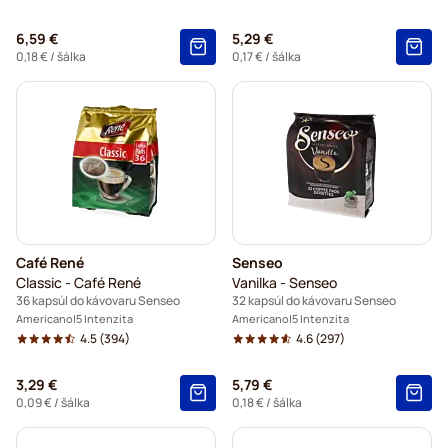
6,59 €
5,29 €
0,18 €
/ šálka
0,17 €
/ šálka
Café René
Senseo
Classic - Café René
Vanilka - Senseo
36 kapsúl do kávovaru Senseo
32 kapsúl do kávovaru Senseo
Americano
5 Intenzita
Americano
5 Intenzita
4.5
(394)
4.6
(297)
3,29 €
5,79 €
0,09 €
/ šálka
0,18 €
/ šálka