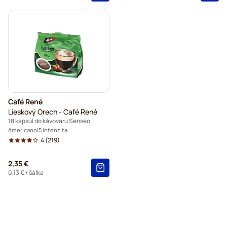
Café René
Lieskový Orech - Café René
18 kapsúl do kávovaru Senseo
Americano
5 Intenzita
4
(219)
2,35 €
0,13 €
/ šálka