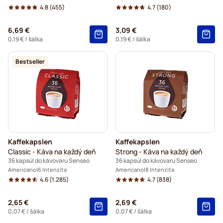
4.8
(455)
4.7
(180)
6,69 €
3,09 €
0,19 €
/ šálka
0,19 €
/ šálka
Bestseller
Kaffekapslen
Kaffekapslen
Classic - Káva na každý deň
Strong - Káva na každý deň
36 kapsúl do kávovaru Senseo
36 kapsúl do kávovaru Senseo
Americano
6 Intenzita
Americano
8 Intenzita
4.6
(1.285)
4.7
(838)
2,65 €
2,69 €
0,07 €
/ šálka
0,07 €
/ šálka