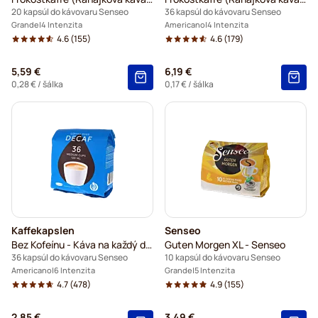
20 kapsúl do kávovaru Senseo
36 kapsúl do kávovaru Senseo
Grande
4 Intenzita
Americano
4 Intenzita
4.6
(155)
4.6
(179)
5,59 €
6,19 €
0,28 €
/ šálka
0,17 €
/ šálka
Kaffekapslen
Senseo
Bez Kofeínu - Káva na každý deň
Guten Morgen XL - Senseo
36 kapsúl do kávovaru Senseo
10 kapsúl do kávovaru Senseo
Americano
6 Intenzita
Grande
5 Intenzita
4.7
(478)
4.9
(155)
2,85 €
3,49 €