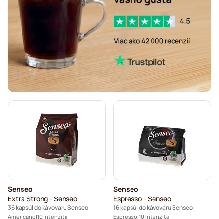
Café René – kávové kapsuly do kávovarov Senseo
Kapsuly do kávovaru Senseo®
Merrild – kávové kapsuly do kávovarov Senseo
Friele – kávové kapsuly do kávovarov Senseo
Marcilla – kávové kapsuly do kávovarov Senseo
Gimoka – kapsuly do kávovarov Senseo
Kapsuly do kávovarov Senseo
Kaffekapslen do kávovaru Senseo®
Senseo kapsuly do kávovarov Senseo
Senseo
Senseo
Extra Strong - Senseo
Espresso - Senseo
36 kapsúl do kávovaru Senseo
16 kapsúl do kávovaru Senseo
Americano
10 Intenzita
Espresso
10 Intenzita