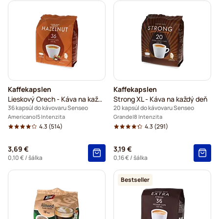
Kaffekapslen
Kaffekapslen
Lieskový Orech - Káva na každý deň
Strong XL - Káva na každý deň
36 kapsúl do kávovaru Senseo
20 kapsúl do kávovaru Senseo
Americano
5 Intenzita
Grande
8 Intenzita
4.3
(514)
4.3
(291)
3,69 €
3,19 €
0,10 €
/ šálka
0,16 €
/ šálka
Bestseller