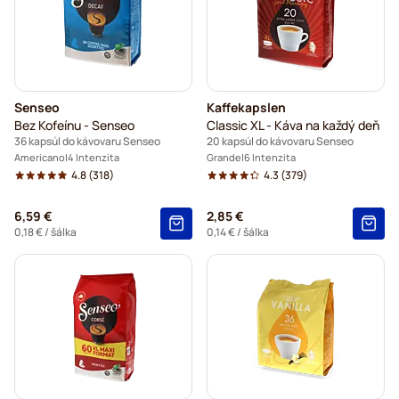
Senseo
Kaffekapslen
Bez Kofeínu - Senseo
Classic XL - Káva na každý deň
36 kapsúl do kávovaru Senseo
20 kapsúl do kávovaru Senseo
Americano
4 Intenzita
Grande
6 Intenzita
4.8
(318)
4.3
(379)
6,59 €
2,85 €
0,18 €
/ šálka
0,14 €
/ šálka