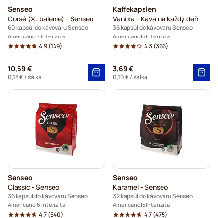
Senseo
Kaffekapslen
Corsé (XL balenie) - Senseo
Vanilka - Káva na každý deň
60 kapsúl do kávovaru Senseo
36 kapsúl do kávovaru Senseo
Americano
7 Intenzita
Americano
5 Intenzita
4.9
(149)
4.3
(366)
10,69 €
3,69 €
0,18 €
/ šálka
0,10 €
/ šálka
Senseo
Senseo
Classic - Senseo
Karamel - Senseo
36 kapsúl do kávovaru Senseo
32 kapsúl do kávovaru Senseo
Americano
6 Intenzita
Americano
5 Intenzita
4.7
(540)
4.7
(475)