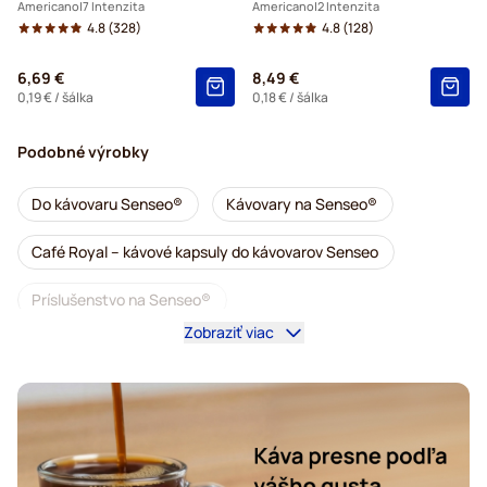
Americano
7 Intenzita
Americano
2 Intenzita
4.8
(328)
4.8
(128)
6,69 €
8,49 €
0,19 €
/ šálka
0,18 €
/ šálka
Podobné výrobky
Do kávovaru Senseo®
Kávovary na Senseo®
Café Royal – kávové kapsuly do kávovarov Senseo
Príslušenstvo na Senseo®
Zobraziť viac
Bezkofeínová káva do kávovarov Senseo
Odvápňovanie a údržba pre Senseo
Segafredo – kávové kapsuly do kávovarov Senseo