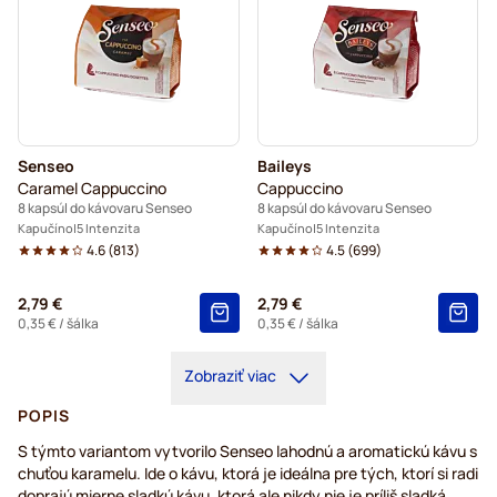
Senseo
Baileys
Caramel Cappuccino
Cappuccino
8 kapsúl do kávovaru Senseo
8 kapsúl do kávovaru Senseo
Kapučíno
5 Intenzita
Kapučíno
5 Intenzita
4.6
(
813
)
4.5
(
699
)
2,79 €
2,79 €
0,35 €
/ šálka
0,35 €
/ šálka
Zobraziť viac
POPIS
S týmto variantom vytvorilo Senseo lahodnú a aromatickú kávu s
chuťou karamelu. Ide o kávu, ktorá je ideálna pre tých, ktorí si radi
doprajú mierne sladkú kávu, ktorá ale nikdy nie je príliš sladká.