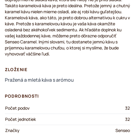
Takáto karamelová káva je preto ideálna. Pretože jemný a chutný
karamel kávu nielen mierne osladí, ale aj robí kávu guľatejšou.
Karamelová káva, ako táto, je preto dobrou alternatívou k cukru v
káve. Pretože s karamelovou kávou je vaša káva okamžite
osladená bez akéhokoľvek sedimentu. Ak hľadáte doplnok ku
vašej každodennej káve, môžeme preto dôrazne odporučiť
Senseo Caramel. Inými slovami, tu dostanete jemnú kávu s
príjemnou karamelovou chuťou, o ktorej si myslíme, že bude
vyhovovať väčšine ľudí.
ZLOŽENIE
Pražená a mletá káva s arómou
PODROBNOSTI
Počet podov
32
Počet jednotiek
32
Značky
Senseo