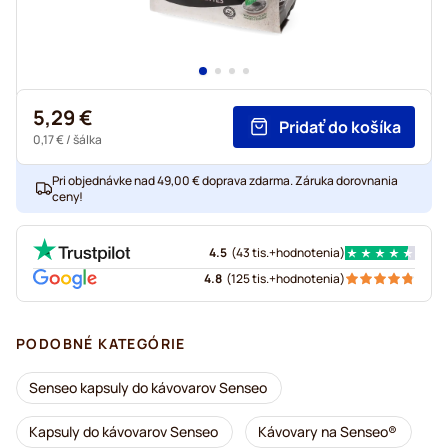
5,29 €
Pridať do košíka
0,17 €
/ šálka
Pri objednávke nad 49,00 € doprava zdarma. Záruka dorovnania
ceny!
4.5
(
43 tis.+
hodnotenia
)
4.8
(
125 tis.+
hodnotenia
)
PODOBNÉ KATEGÓRIE
Senseo kapsuly do kávovarov Senseo
Kapsuly do kávovarov Senseo
Kávovary na Senseo®