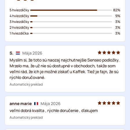
5 hviezdičky
82%
4 hviezdičky
9%
3 hviezdičky
3%
2 hviezdičky
3%
1 hviezdička
3%
S.
Mája 2026
Myslím si, že toto sú naozaj najchutnejšie Senseo podložky.
Mrzelo ma, že už nie sú dostupné v obchodoch, takže som
veľmi rád, že ich je možné získať u Kaffek. Tiež je fajn, že sú
rýchlo doručované.
Automatický preklad
anne marie
Mája 2026
veľmi dobrá kvalita , rýchle doručenie , ďakujem
Automatický preklad