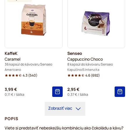
KaffeK
Senseo
Caramel
Cappuccino Choco
36 kapsúl do kávovaru Senseo
8 kapsúl do kávovaru Senseo
Americano
Kapučíno
5 Intenzita
4.3
(
540
)
4.6
(
692
)
3,99 €
2,95 €
0,11 €
/ šálka
0,37 €
/ šálka
Zobraziť viac
POPIS
Viete si predstaviť nebeskejšiu kombináciu ako čokoládu a kávu?