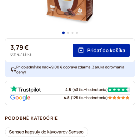
3,79 €
Pridať do košíka
0,11 €
/ šálka
Pri objednávke nad 49,00 € doprava zdarma. Záruka dorovnania
ceny!
4.5
(
43 tis.+
hodnotenia
)
4.8
(
125 tis.+
hodnotenia
)
PODOBNÉ KATEGÓRIE
Senseo kapsuly do kávovarov Senseo