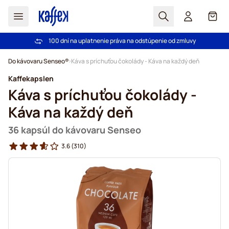
Hľadať
Košík
100 dní na uplatnenie práva na odstúpenie od zmluvy
Pri objednávke nad 49,00 € doprava zdarma
Skip to Content
Do kávovaru Senseo®
Káva s príchuťou čokolády - Káva na každý deň
Kaffekapslen
Káva s príchuťou čokolády -
Káva na každý deň
36 kapsúl do kávovaru Senseo
3.6
(310)