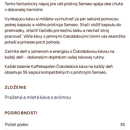
Tento fantastický nápoj pre váš prístroj Senseo spája obe chute
v dokonalej harmónii.
Vynikajúcu kávu si môžete vychutnať za pár sekúnd pomocou
jednej kapsuly a vášho prístroja Senseo. Stačí vložiť kapsulu do
priehradky, stlačiť tlačidlo pre bežnú šálku a nechať stroj
pracovať. Vôňa kávy s jemnými čokoládovými tónmi vás okamžite
poteší a prinesie pocit pohody.
Začnite deň s úsmevom a energiou s Čokoládovou kávou na
každý deň – dokonalým doplnkom vašej kávovej rutiny.
Každé balenie Kaffekapslen Čokoládová káva na každý deň
obsahuje 36 kapsúl kompatibilných s prístrojmi Senseo.
ZLOŽENIE
Pražená a mletá káva s arómou
PODROBNOSTI
Počet podov
36