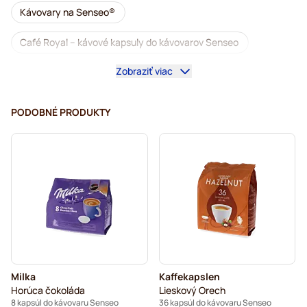
Kávovary na Senseo®
Café Royal – kávové kapsuly do kávovarov Senseo
Zobraziť viac
Príslušenstvo na Senseo®
Bezkofeínová káva do kávovarov Senseo
PODOBNÉ PRODUKTY
Odvápňovanie a údržba pre Senseo
Segafredo – kávové kapsuly do kávovarov Senseo
Café René – kávové kapsuly do kávovarov Senseo
Kapsuly do kávovaru Senseo®
Merrild – kávové kapsuly do kávovarov Senseo
Milka
Kaffekapslen
Friele – kávové kapsuly do kávovarov Senseo
Horúca čokoláda
Lieskový Orech
8 kapsúl do kávovaru Senseo
36 kapsúl do kávovaru Senseo