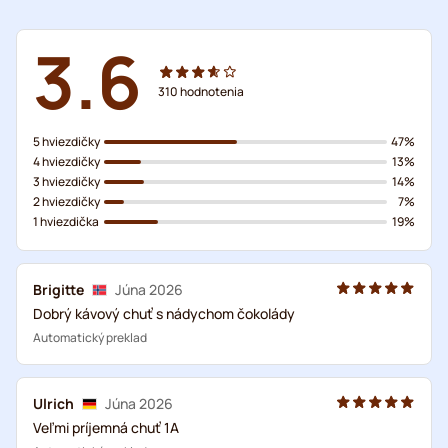
3.6
310
hodnotenia
5 hviezdičky
47%
4 hviezdičky
13%
3 hviezdičky
14%
2 hviezdičky
7%
1 hviezdička
19%
Brigitte
Júna 2026
Dobrý kávový chuť s nádychom čokolády
Automatický preklad
Ulrich
Júna 2026
Veľmi príjemná chuť 1A