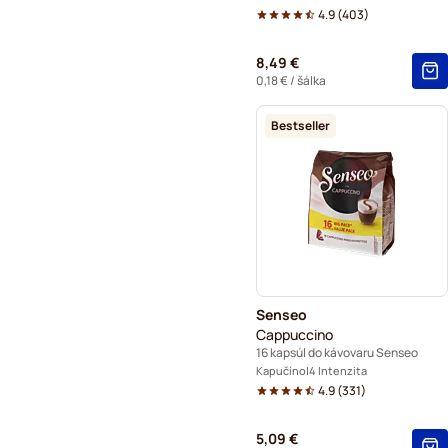
4.9
(
403
)
8,49 €
0,18 €
/ šálka
Bestseller
Senseo
Cappuccino
16 kapsúl do kávovaru Senseo
Kapučíno
4 Intenzita
4.9
(
331
)
5,09 €