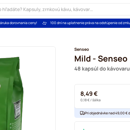
áruka dorovnania ceny!
100 dní na uplatnenie práva na odstúpenie od zml
Senseo
Mild - Senseo
48 kapsúl do kávovar
8,49 €
0,18 €
/ šálka
Pri objednávke nad 49,00 € 