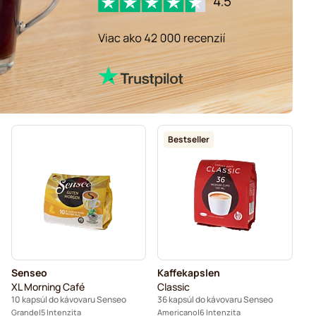
Bestseller
Senseo
Kaffekapslen
XL Morning Café
Classic
10 kapsúl do kávovaru Senseo
36 kapsúl do kávovaru Senseo
Grande
5 Intenzita
Americano
6 Intenzita