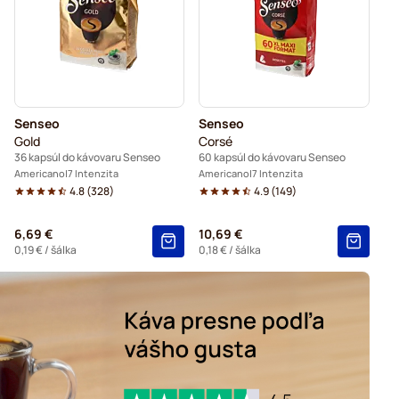
kávovarov Senseo
do kávovarov Senseo
arov Senseo
Black Coffee for Senseo®
Senseo
Senseo
Kaffekapslen do kávovaru Senseo®
Gold
Corsé
36 kapsúl do kávovaru Senseo
60 kapsúl do kávovaru Senseo
Americano
7 Intenzita
Americano
7 Intenzita
4.8
(
328
)
4.9
(
149
)
6,69 €
10,69 €
0,19 €
/ šálka
0,18 €
/ šálka