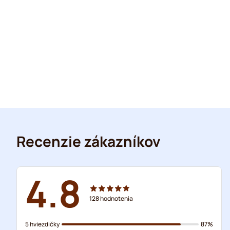
Recenzie zákazníkov
4.8
128
hodnotenia
5 hviezdičky
87%