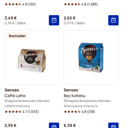
4.9
(
155
)
4.6
(
1.285
)
3,49 €
2,65 €
0,35 €
/ šálka
0,07 €
/ šálka
Bestseller
Senseo
Senseo
Caffè Latte
Bez Kofeínu
8 kapsúl do kávovaru Senseo
36 kapsúl do kávovaru Senseo
Latte
5 Intenzita
Americano
4 Intenzita
4.7
(
1.053
)
4.8
(
318
)
2,59 €
6,59 €