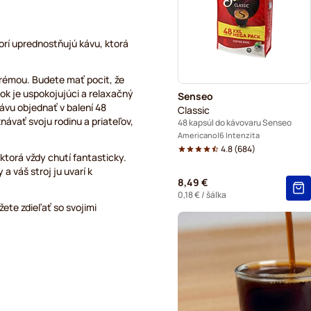
Friele – kávové kapsuly do 
Marcilla – kávové kapsuly 
orí uprednostňujú kávu, ktorá
Gimoka – kapsuly do kávov
rémou. Budete mať pocit, že
tok je uspokojujúci a relaxačný
Senseo
Do kávovaru Senseo®
ávu objednať v balení 48
Classic
návať svoju rodinu a priateľov,
48 kapsúl do kávovaru Senseo
Americano
6 Intenzita
4.8
(
684
)
 ktorá vždy chutí fantasticky.
 váš stroj ju uvarí k
8,49 €
0,18 €
/ šálka
ete zdieľať so svojimi