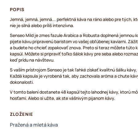
POPIS
Jemná, jemná, jemná... perfektná káva na ráno alebo pre tých, kt
nie je silná alebo príliš intenzívna.
Senseo Mild je zmes fazule Arabica a Robusta doplnená jemnou k
pijete kávu pripravenú baristom vo vašej obľúbenej kaviarni. Záži
a budete ho chcieť zopakovať znova. Preto si teraz môžete túto k
kapsúl. Môžete si pripraviť toľko šálok kávy pre seba alebo rozmaz
keď prídu na návštevu.
S vaším prístrojom Senseo je tak ľahké získať kvalitnú šálku kávy,
Každá kapsula je vyrobená tak, aby zachovala aróma a chute kávy a
dokonalosti.
V tomto balení dostanete 48 kapsúl tejto lahodnej kávy, ktorú môž
hosťami. Alebo si užite, ak ste vášnivým pijanom kávy.
ZLOŽENIE
Pražená a mletá káva