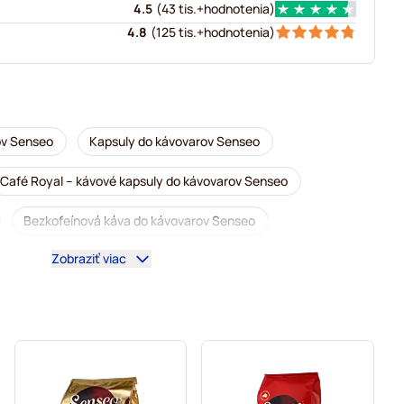
4.5
(
43 tis.+
hodnotenia
)
4.8
(
125 tis.+
hodnotenia
)
ov Senseo
Kapsuly do kávovarov Senseo
Café Royal – kávové kapsuly do kávovarov Senseo
Bezkofeínová káva do kávovarov Senseo
Zobraziť viac
 Senseo
 do kávovarov Senseo
 do kávovarov Senseo
Kapsuly do kávovaru Senseo®
o kávovarov Senseo