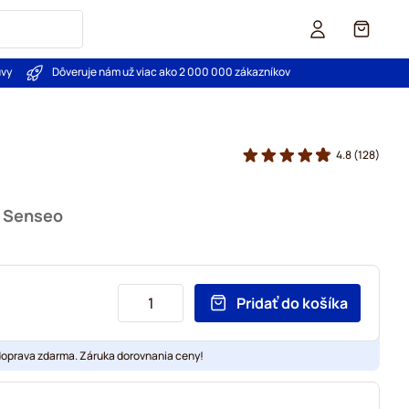
Košík
uvy
Dôveruje nám už viac ako 2 000 000 zákazníkov
4.8
(128)
u Senseo
Pridať do košíka
doprava zdarma. Záruka dorovnania ceny!