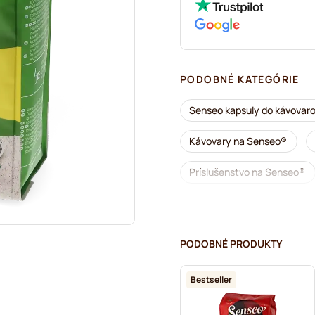
PODOBNÉ KATEGÓRIE
Senseo kapsuly do kávovar
Kávovary na Senseo®
Príslušenstvo na Senseo®
Odvápňovanie a údržba pre
Segafredo – kávové kapsuly
PODOBNÉ PRODUKTY
Café René – kávové kapsuly
Bestseller
Merrild – kávové kapsuly d