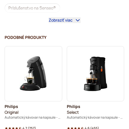
Príslušenstvo na Senseo®
Zobraziť viac
Bezkofeínová káva do kávovarov Senseo
Odvápňovanie a údržba pre Senseo
PODOBNÉ PRODUKTY
Segafredo – kávové kapsuly do kávovarov Senseo
Café René – kávové kapsuly do kávovarov Senseo
Kapsuly do kávovaru Senseo®
Merrild – kávové kapsuly do kávovarov Senseo
Friele – kávové kapsuly do kávovarov Senseo
Philips
Philips
Marcilla – kávové kapsuly do kávovarov Senseo
Original
Select
Automatický kávovar na kapsule - Čierny
Automatický kávovar na kapsule - čierny
Gimoka – kapsuly do kávovarov Senseo
4.7
(
757
)
4.6
(
455
)