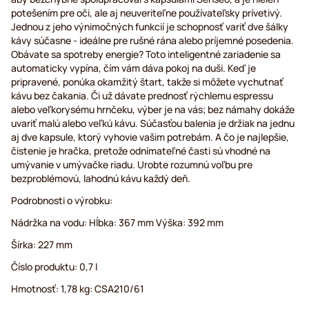
potešením pre oči, ale aj neuveriteľne používateľsky prívetivý.
Jednou z jeho výnimočných funkcií je schopnosť variť dve šálky
kávy súčasne - ideálne pre rušné rána alebo príjemné posedenia.
Obávate sa spotreby energie? Toto inteligentné zariadenie sa
automaticky vypína, čím vám dáva pokoj na duši. Keď je
pripravené, ponúka okamžitý štart, takže si môžete vychutnať
kávu bez čakania. Či už dávate prednosť rýchlemu espressu
alebo veľkorysému hrnčeku, výber je na vás; bez námahy dokáže
uvariť malú alebo veľkú kávu. Súčasťou balenia je držiak na jednu
aj dve kapsule, ktorý vyhovie vašim potrebám. A čo je najlepšie,
čistenie je hračka, pretože odnímateľné časti sú vhodné na
umývanie v umývačke riadu. Urobte rozumnú voľbu pre
bezproblémovú, lahodnú kávu každý deň.
Podrobnosti o výrobku:
Nádržka na vodu: Hĺbka: 367 mm Výška: 392 mm
Šírka: 227 mm
Číslo produktu: 0,7 l
Hmotnosť: 1,78 kg: CSA210/61