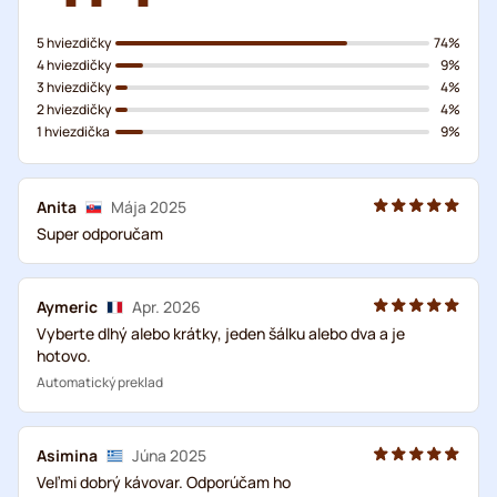
5 hviezdičky
74%
4 hviezdičky
9%
3 hviezdičky
4%
2 hviezdičky
4%
1 hviezdička
9%
Anita
Mája 2025
Super odporučam
Aymeric
Apr. 2026
Vyberte dlhý alebo krátky, jeden šálku alebo dva a je
hotovo.
Automatický preklad
Asimina
Júna 2025
Veľmi dobrý kávovar. Odporúčam ho