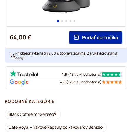
64,00 €
Pridať do košíka
Pri objednávke nad 49,00 € doprava zdarma. Záruka dorovnania
ceny!
4.5
(
43 tis.+
hodnotenia
)
4.8
(
125 tis.+
hodnotenia
)
PODOBNÉ KATEGÓRIE
Black Coffee for Senseo®
Café Royal – kávové kapsuly do kávovarov Senseo