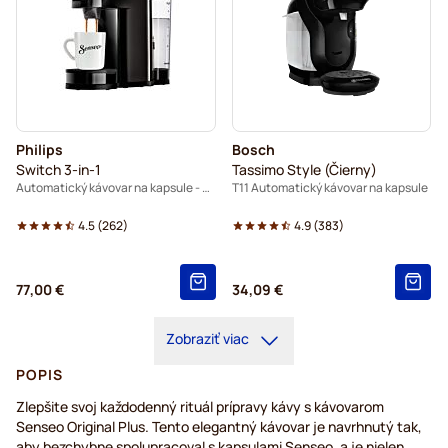
Philips
Bosch
Switch 3-in-1
Tassimo Style (Čierny)
Automatický kávovar na kapsule - Čierny
T11 Automatický kávovar na kapsule
4.5
(
262
)
4.9
(
383
)
77,00 €
34,09 €
Zobraziť viac
POPIS
Zlepšite svoj každodenný rituál prípravy kávy s kávovarom
Senseo Original Plus. Tento elegantný kávovar je navrhnutý tak,
aby bezchybne spolupracoval s kapsulami Senseo, a je nielen