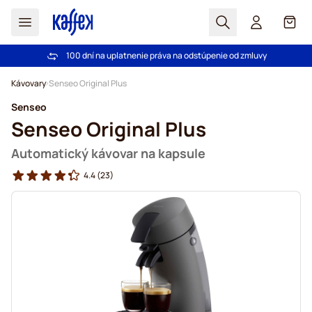
Hľadať
Košík
100 dní na uplatnenie práva na odstúpenie od zmluvy
Pri objednávke nad 49,00 € doprava zdarma
Skip to Content
Kávovary
Senseo Original Plus
Senseo
Senseo Original Plus
Automatický kávovar na kapsule
4.4
(23)