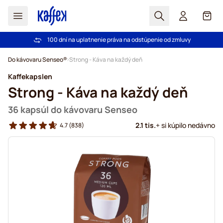
Hľadať
Košík
100 dní na uplatnenie práva na odstúpenie od zmluvy
Pri objednávke nad 49,00 € doprava zdarma
Skip to Content
Do kávovaru Senseo®
Strong - Káva na každý deň
Kaffekapslen
Strong - Káva na každý deň
36 kapsúl do kávovaru Senseo
2.1 tis.
+ si kúpilo nedávno
4.7
(838)