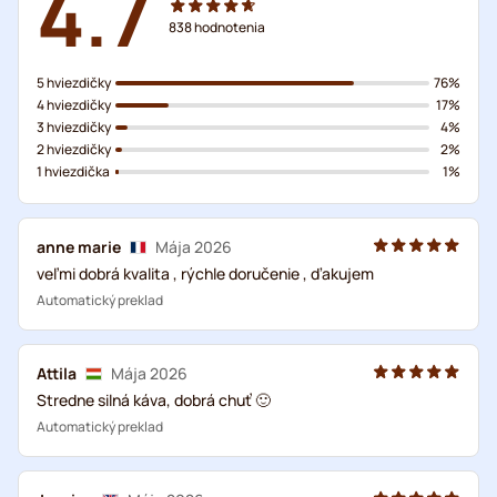
4.7
838
hodnotenia
5 hviezdičky
76%
4 hviezdičky
17%
3 hviezdičky
4%
2 hviezdičky
2%
1 hviezdička
1%
anne marie
Mája 2026
veľmi dobrá kvalita , rýchle doručenie , ďakujem
Automatický preklad
Attila
Mája 2026
Stredne silná káva, dobrá chuť 🙂
Automatický preklad