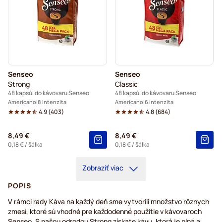
Senseo
Senseo
Strong
Classic
48 kapsúl do kávovaru Senseo
48 kapsúl do kávovaru Senseo
Americano
8 Intenzita
Americano
6 Intenzita
4.9
(
403
)
4.8
(
684
)
8,49 €
8,49 €
0,18 €
/ šálka
0,18 €
/ šálka
Zobraziť viac
POPIS
V rámci rady Káva na každý deň sme vytvorili množstvo rôznych
zmesí, ktoré sú vhodné pre každodenné použitie v kávovaroch
Senseo. S našou odrodou Strong získate kávu, ktorá je plná a