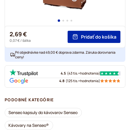
2,69 €
Pridať do košíka
0,07 €
/ šálka
Pri objednávke nad 49,00 € doprava zdarma. Záruka dorovnania
ceny!
4.5
(
43 tis.+
hodnotenia
)
4.8
(
125 tis.+
hodnotenia
)
PODOBNÉ KATEGÓRIE
Senseo kapsuly do kávovarov Senseo
Kávovary na Senseo®