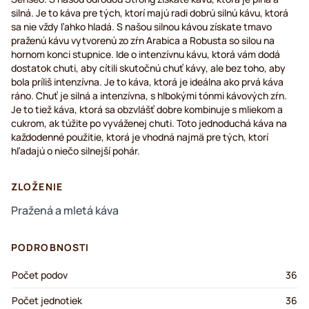
silná. Je to káva pre tých, ktorí majú radi dobrú silnú kávu, ktorá
sa nie vždy ľahko hladá. S našou silnou kávou získate tmavo
praženú kávu vytvorenú zo zŕn Arabica a Robusta so silou na
hornom konci stupnice. Ide o intenzívnu kávu, ktorá vám dodá
dostatok chuti, aby cítili skutočnú chuť kávy, ale bez toho, aby
bola príliš intenzívna. Je to káva, ktorá je ideálna ako prvá káva
ráno. Chuť je silná a intenzívna, s hlbokými tónmi kávových zŕn.
Je to tiež káva, ktorá sa obzvlášť dobre kombinuje s mliekom a
cukrom, ak túžite po vyváženej chuti. Toto jednoduchá káva na
každodenné použitie, ktorá je vhodná najmä pre tých, ktorí
hľadajú o niečo silnejší pohár.
ZLOŽENIE
Pražená a mletá káva
PODROBNOSTI
Počet podov
36
Počet jednotiek
36